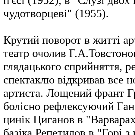
п'єсі (1952), в "Слузі двох
чудотворцеві" (1955).
Крутий поворот в житті арт
театр очолив Г.А.Товстон
глядацького сприйняття, р
спектаклю відкривав все но
артиста. Лощений франт Грі
болісно рефлексуючий Ганя 
цинік Циганов в "Варварах
базіка Репетилов в "Горі з