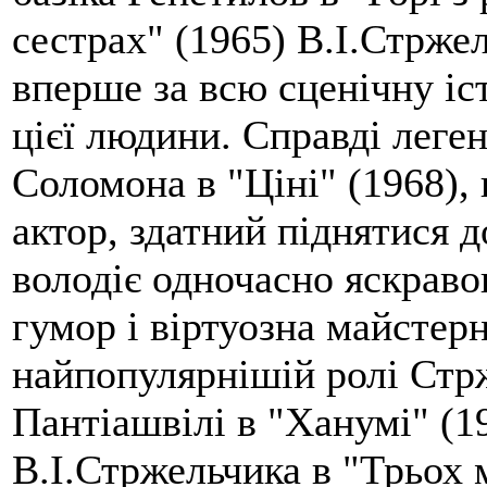
сестрах" (1965) В.І.Стржел
вперше за всю сценічну іс
цієї людини. Справді леге
Соломона в "Ціні" (1968),
актор, здатний піднятися д
володіє одночасно яскраво
гумор і віртуозна майстер
найпопулярнішій ролі Стрж
Пантіашвілі в "Ханумі" (1
В.І.Стржельчика в "Трьох 