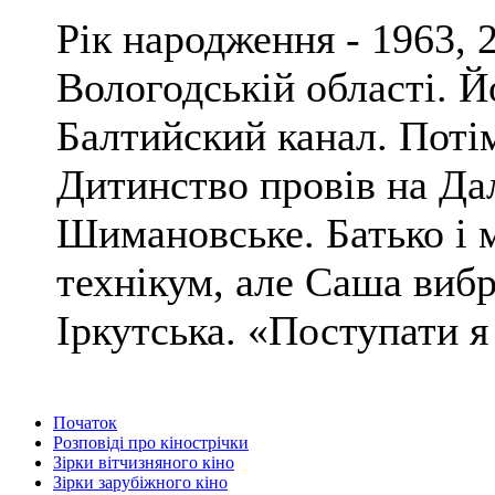
Рік народження - 1963, 
Вологодській області. Й
Балтийский канал. Потім
Дитинство провів на Дал
Шимановське. Батько і 
технікум, але Саша виб
Іркутська. «Поступати я 
Початок
Розповіді про кінострічки
Зірки вітчизняного кіно
Зірки зарубіжного кіно