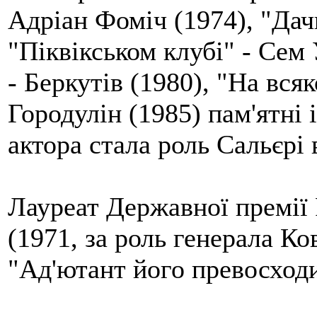
Адріан Фоміч (1974), "Дач
"Піквікськом клубі" - Сем 
- Беркутів (1980), "На вся
Городулін (1985) пам'ятні
актора стала роль Сальєрі 
Лауреат Державної премії
(1971, за роль генерала Ко
"Ад'ютант його превосход