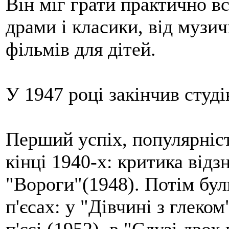
Він міг грати практично вс
драми і класики, від музич
фільмів для дітей.
У 1947 році закінчив студ
Перший успіх, популярніс
кінці 1940-х: критика відз
"Вороги"(1948). Потім бул
п'єсах: у "Дівчині з глеко