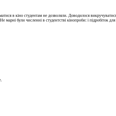
іматися в кіно студентам не дозволяли. Доводилося викручувати
Не марні були численні в студентстві кінопроби: і підробіток для 
.