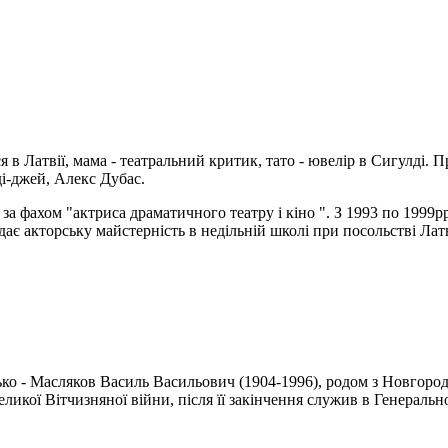
 в Латвії, мама - театральний критик, тато - ювелір в Сигулді. 
і
-
джей
,
Алекс
Дубас
.
за
фахом
"актриса
драматичного
театру
і кіно "
.
З
1993
по
1999р
дає акторську
майстерність
в недільній
школі
при
посольстві
Латв
о - Масляков Василь Васильович (1904-1996), родом з Новгородськ
кої Вітчизняної війни, після її закінчення служив в Генерально