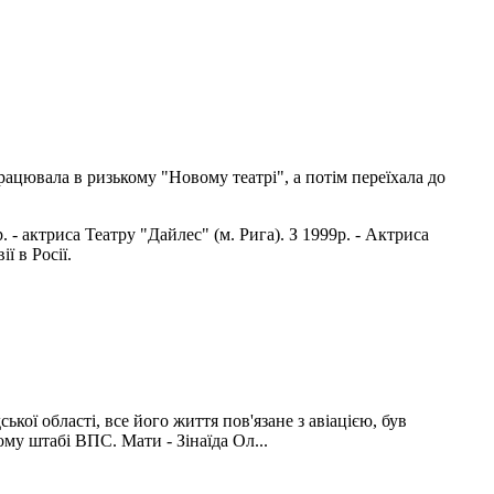
Працювала в ризькому "Новому театрі", а потім переїхала до
р
.
-
актриса
Театру
"
Дайлес
"
(
м.
Рига)
.
З
1999р
.
- Актриса
ії в
Росії
.
ої області, все його життя пов'язане з авіацією, був
му штабі ВПС. Мати - Зінаїда Ол...