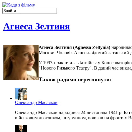
Агнеса Зелтиня
Агнеса Зелтиня (Agnessa Zeltynia)
народилася
Москви.
Чоловік
Агнеси
-
відомий латиський
д
У
1993р
.
закінчила
Латвійську
Консерваторію
"
Нового
Ризького
Театру
"
.
В даний
час
викла
Також радимо переглянути:
Олександр Масляков
Олександр Масляков народився 24 листопада 1941 р. Батьк
військовим льотчиком, штурманом, воював на фронтах Вели