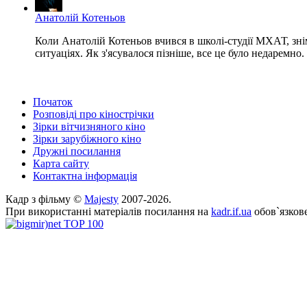
Анатолій Котеньов
Коли Анатолій Котеньов вчився в школі-студії МХАТ, зн
ситуаціях. Як з'ясувалося пізніше, все це було недаремно. 
Початок
Розповіді про кінострічки
Зірки вітчизняного кіно
Зірки зарубіжного кіно
Дружні посилання
Карта сайту
Контактна інформація
Кадр з фільму ©
Majesty
2007-2026.
При використанні матеріалів посилання на
kadr.if.ua
обов`язкове