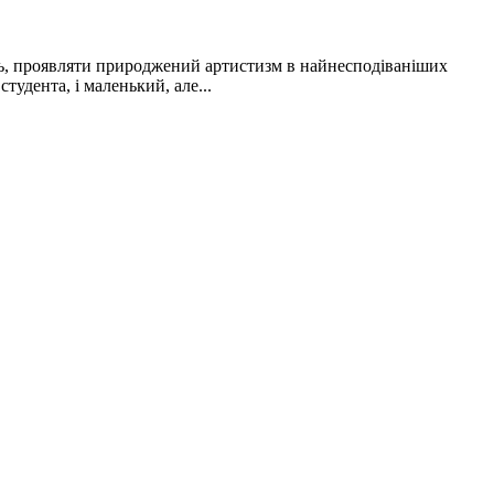
сь, проявляти природжений артистизм в найнесподіваніших
студента, і маленький, але...