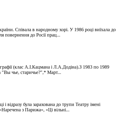
аїни. Співала в народному хорі. У 1986 році виїхала до
ля повернення до Росії прац...
графії (клас А.І.Кацмана і Л.А.Додіна).З 1983 по 1989
 "Вы чье, старичье?",* Март...
 і відразу була зарахована до трупи Театру імені
«Наречена з Парижа», «Ці вільні...