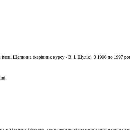
імені Щепкина (керівник курсу - В. І. Шулік). З 1996 по 1997 ро
іші