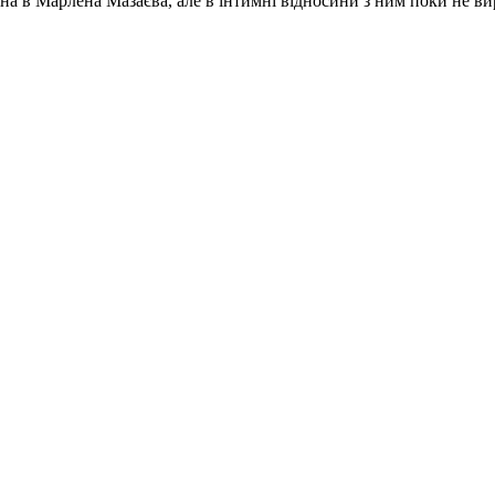
ана в Марлена Мазаєва, але в інтимні відносини з ним поки не ви