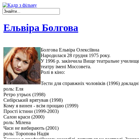
Ельвіра Болгова
Болгова Ельвіра Олексіївна
Народилася 28 грудня 1975 року.
У 1996 р. закінчила Вище театральне училище 
театру імені Моссовета.
Ролі в кіно:
Тести для справжніх чоловіків (1996) докладн
роль: Еля
Ретро утрьох (1998)
Сибірський врятував (1998)
Кому я винен - всім прощаю (1999)
Прості істини (1999-2003)
Салон краси (2000)
роль: Мілена
Часи не вибирають (2001)
роль: Торопова Надія