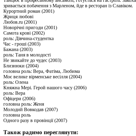
Танцює в професійному ансамблі, готується на гастролі. Закох
зривається побачення з Марленом, йде в ресторан із Славіком.
Курортний роман (2001)
Жриця любові
Любов.ru (2001)
Новорічні пригоди (2001)
Самота крові (2002)
роль: Дівчина-студентка
Час - гроші (2003)
Бажана (2003)
роль: Таня в молодості
Не звикайте до чудес (2003)
Близнюки (2004)
головна роль: Вера, Фатіма, Любима
Моє велике вірменське весілля (2004)
роль: Олена
Княжна Мері. Герой нашого часу (2006)
роль: Вера
Офіцери (2006)
головна роль: Женя
Молодий Вовкодав (2007)
головна роль
Одного разу в провінції (2007)
Також радимо переглянути: