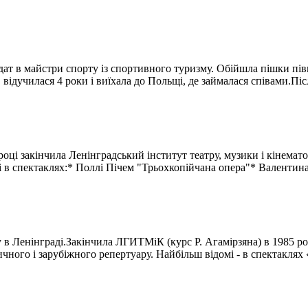
ат в майстри спорту із спортивного туризму. Обійшла пішки півкр
 відучилася 4 роки і виїхала до Польщі, де займалася співами.Піс
році закінчила Ленінградський інститут театру, музики і кінемато
лі в спектаклях:* Поллі Пічем "Трьохкопійчана опера"* Валентина
в Ленінграді.Закінчила ЛГИТМіК (курс Р. Агамірзяна) в 1985 році
ичного і зарубіжного репертуару. Найбільш відомі - в спектаклях 