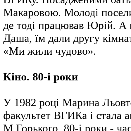
Макаровою. Молоді посели
де тоді працював Юрій. А 
Даша, їм дали другу кімна
«Ми жили чудово».
Кіно. 80-і роки
У 1982 році Марина Льовт
факультет ВГИКа і стала а
М.Горького. 80-і роки - ч