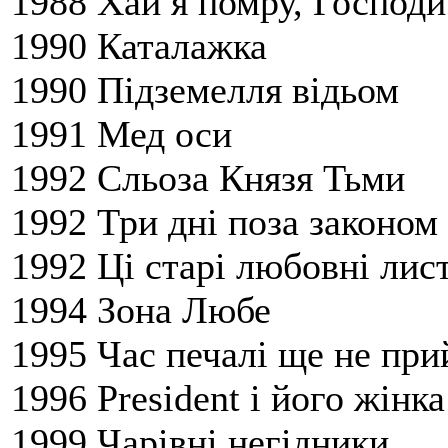
1988 Хай я помру, Господи
1990 Каталажка
1990 Підземелля відьом
1991 Мед оси
1992 Сльоза Князя Тьми
1992 Три дні поза законом
1992 Ці старі любовні лис
1994 Зона Любе
1995 Час печалі ще не пр
1996 President і його жінка
1999 Чарівні негідники