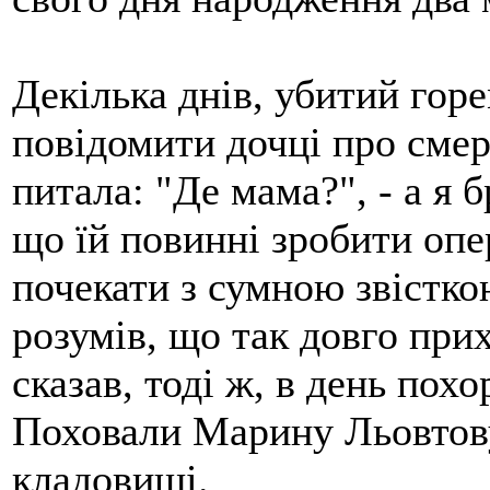
Декілька днів, убитий гор
повідомити дочці про смер
питала: "Де мама?", - а я 
що їй повинні зробити оп
почекати з сумною звістко
розумів, що так довго прих
сказав, тоді ж, в день похо
Поховали Марину Льовтову
кладовищі.