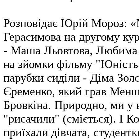
Розповідає Юрій Мороз: «
Герасимова на другому курс
- Маша Льовтова, Любима 
на зйомки фільму "Юність
парубки сиділи - Діма Золо
Єременко, який грав Менши
Бровкіна. Природно, ми у 
"рисачили" (сміється). І К
приїхали дівчата, студент