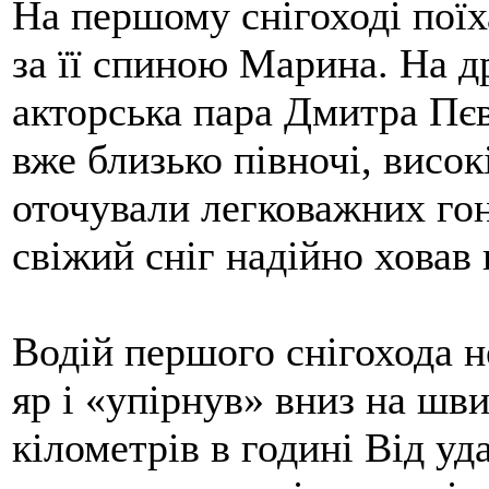
На першому снігоході поїх
за її спиною Марина. На д
акторська пара Дмитра Пєв
вже близько півночі, висо
оточували легковажних го
свіжий сніг надійно ховав 
Водій першого снігохода н
яр і «упірнув» вниз на шв
кілометрів в годині Від уд