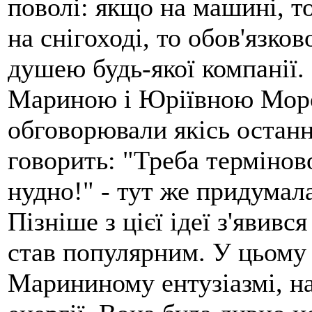
поволі: якщо на машині, т
на снігоході, то обов'язко
душею будь-якої компанії.
Мариною і Юріївною Мороз
обговорювали якісь остан
говорить: "Треба терміново
нудно!" - тут же придумал
Пізніше з цієї ідеї з'явив
став популярним. У цьому 
Марининому ентузіазмі, на 