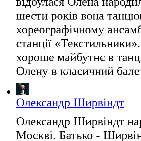
відбулася Олена народил
шести років вона танцю
хореографічному ансам
станції «Текстильники».
хороше майбутнє в танця
Олену в класичний балет,
Олександр Ширвіндт
Олександр Ширвіндт нар
Москві. Батько - Ширві