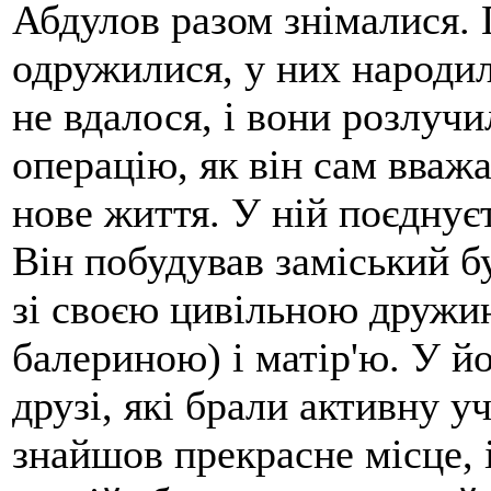
Абдулов разом знімалися. 
одружилися, у них народил
не вдалося, і вони розлуч
операцію, як він сам вважає
нове життя. У ній поєднуєть
Він побудував заміський бу
зі своєю цивільною друж
балериною) і матір'ю. У й
друзі, які брали активну у
знайшов прекрасне місце, 