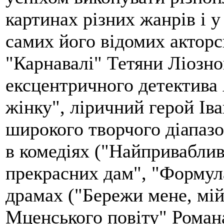
картинах різних жанрів і у
самих його відомих акторс
"Карнавалі" Тетяни Ліозно
ексцентричного детектива
жінку", ліричний герой Іва
широкого творчого діапазо
в комедіях ("Найприваблив
прекрасних дам", "Формула
драмах ("Бережи мене, мій
Мценського повіту" Роман