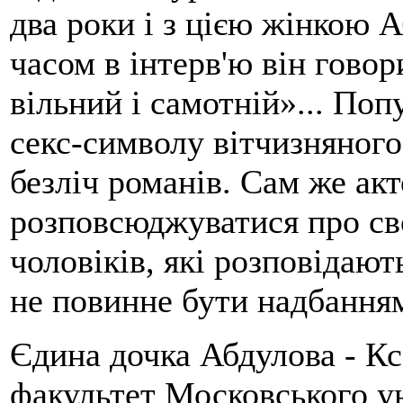
два роки і з цією жінкою 
часом в інтерв'ю він гово
вільний і самотній»... По
секс-символу вітчизняног
безліч романів. Сам же ак
розповсюджуватися про св
чоловіків, які розповідают
не повинне бути надбанням
Єдина дочка Абдулова - К
факультет Московського ун