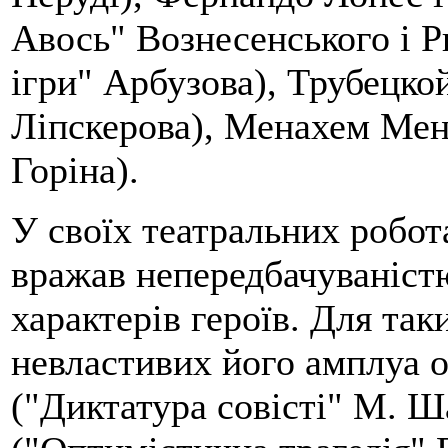
Авось" Вознесенського і 
ігри" Арбузова), Трубецко
Ліпскерова), Менахем Мен
Горіна).
У своїх театральних робо
вражав непередбачуваніст
характерів героїв. Для та
невластивих його амплуа о
("Диктатура совісті" М. Ш