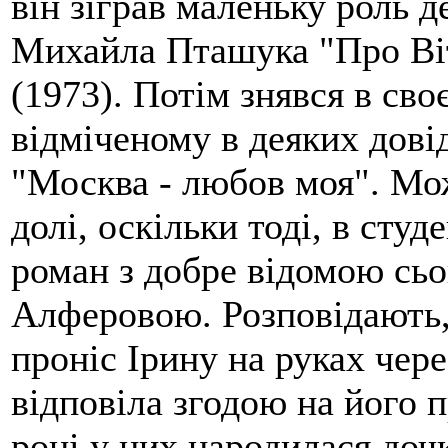
він зіграв маленьку роль 
Михайла Пташука "Про Віт
(1973). Потім знявся в сво
відміченому в деяких довід
"Москва - любов моя". Мо
долі, оскільки тоді, в студ
роман з добре відомою сь
Алферовою. Розповідають,
проніс Ірину на руках чере
відповіла згодою на його 
році у них народилася дочк