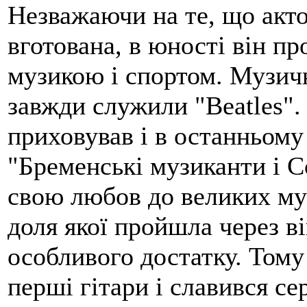
Незважаючи на те, що акто
вготована, в юності він пр
музикою і спортом. Музич
завжди служили "Beatles".
приховував і в останньому
"Бременські музиканти і С
свою любов до великих музи
доля якої пройшла через ві
особливого достатку. Тому
перші гітари і славився се