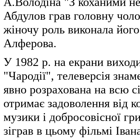
А.Володіна "З коханими не 
Абдулов грав головну чолов
жіночу роль виконала його
Алферова.
У 1982 р. на екрани виход
"Чародії", телеверсія знам
явно розрахована на всю сі
отримає задоволення від к
музики і добросовісної гр
зіграв в цьому фільмі Іван