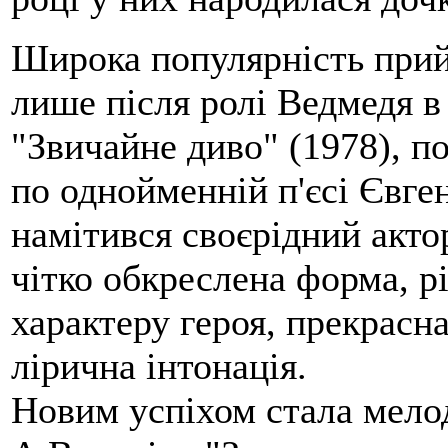
Широка популярність при
лише після ролі Ведмедя в
"Звичайне диво" (1978), 
по однойменній п'єсі Євге
намітився своєрідний акто
чітко обкреслена форма, рі
характеру героя, прекрасна
лірична інтонація.
Новим успіхом стала мелод