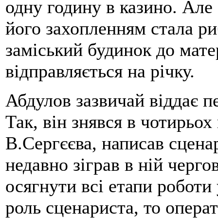
одну годину в казино. Ал
його захопленням стала р
заміський будинок до матер
відправляється на річку.
Абдулов зазвичай віддає п
Так, він знявся в чотирьох
В.Сергєєва, написав сценар
недавно зіграв в ній черго
осягнути всі етапи роботи 
роль сценариста, то операт