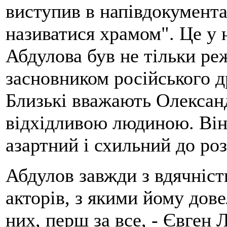
виступив в напівдокумента
називатися храмом". Це у 
Абдулова був не тільки ре
засновником російського д
Близькі вважають Олексан
відхідливою людиною. Він
азартний і схильний до роз
Абдулов завжди з вдячніст
акторів, з якими йому дове
них, перш за все, - Євген 