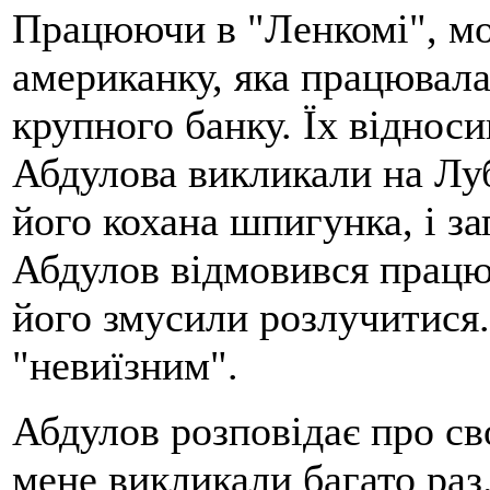
Працюючи в "Ленкомі", мо
американку, яка працювала
крупного банку. Їх віднос
Абдулова викликали на Луб
його кохана шпигунка, і з
Абдулов відмовився працюв
його змусили розлучитися.
"невиїзним".
Абдулов розповідає про св
мене викликали багато раз.