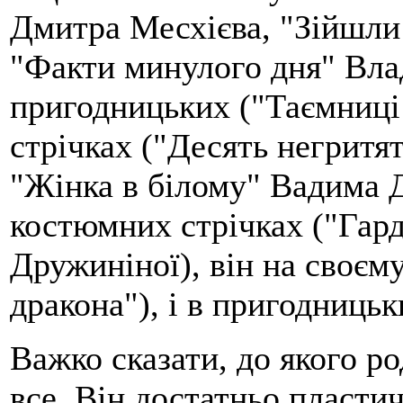
Дмитра Месхієва, "Зійшли 
"Факти минулого дня" Вла
пригодницьких ("Таємниці
стрічках ("Десять негритя
"Жінка в білому" Вадима Д
костюмних стрічках ("Гард
Дружиніної), він на своєму
дракона"), і в пригодницьк
Важко сказати, до якого ро
все. Він достатньо пластич