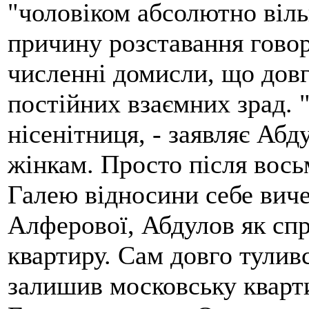
"чоловіком абсолютно віль
причину розставання гово
численні домисли, що довг
постійних взаємних зрад. "
нісенітниця, - заявляє Абд
жінкам. Просто після вось
Галею відносини себе виче
Алферової, Абдулов як сп
квартиру. Сам довго туливс
залишив московську кварти