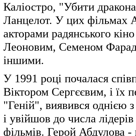
Каліостро, "Убити дракона
Ланцелот. У цих фільмах 
акторами радянського кін
Леоновим, Семеном Фарад
іншими.
У 1991 році почалася спів
Віктором Сергєєвим, і їх 
"Геній", виявився однією з
і увійшов до числа лідерів
фільмів. Герой Абдулова 