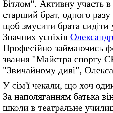
Бітлом". Активну участь в
старший брат, одного разу 
щоб змусити брата сидіти 
Значних успіхів
Олександр
Професійно займаючись фе
звання "Майстра спорту С
"Звичайному диві", Олекса
У сім'ї чекали, що хоч оди
За наполяганням батька ві
школи в театральне училищ