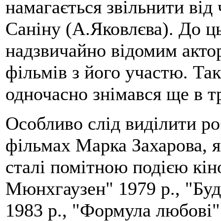
намагається звільнити від
Саніну (А.Яковлєва). До ц
надзвичайно відомим актор
фільмів з його участю. Так
одночасно знімався ще в т
Особливо слід виділити р
фільмах Марка Захарова, як
сталі помітною подією кін
Мюнхгаузен" 1979 р., "Буд
1983 р., "Формула любові" 