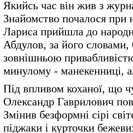
Якийсь час він жив з жур
Знайомство почалося при 
Лариса прийшла до народно
Абдулов, за його словами,
зовнішньою привабливістю
минулому - манекенниці, ал
Під впливом коханої, що ч
Олександр Гаврилович повн
Змінив безформні сірі світ
піджаки і курточки бежевих