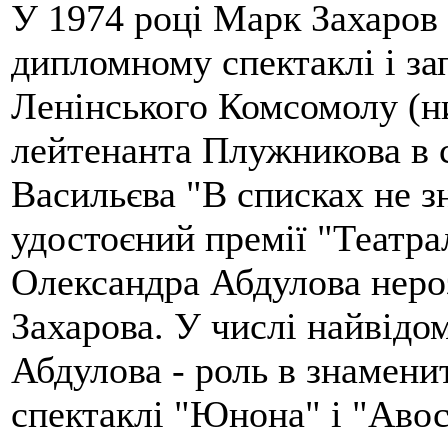
У 1974 році Марк Захаров 
дипломному спектаклі і за
Ленінського Комсомолу (ни
лейтенанта Плужникова в с
Васильєва "В списках не зн
удостоєний премії "Театрал
Олександра Абдулова нероз
Захарова. У числі найвідо
Абдулова - роль в знамен
спектаклі "Юнона" і "Авос