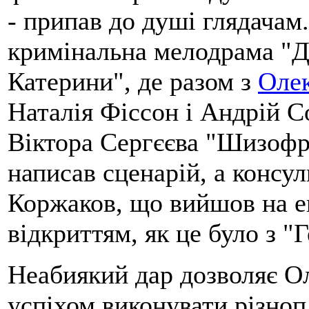
- припав до душі глядачам
кримінальна мелодрама "Д
Катерини", де разом з
Оле
Наталія Фіссон і Андрій С
Віктора Сергєєва "Шизофре
написав сценарій, а консу
Коржаков, що вийшов на ек
відкриттям, як це було з "Г
Неабиякий дар дозволяє О
успіхом виконувати різноп