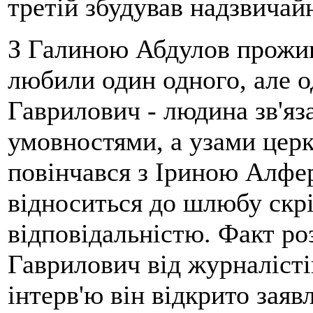
третій збудував надзвичайн
З Галиною Абдулов прожив
любили один одного, але 
Гаврилович - людина зв'яз
умовностями, а узами церк
повінчався з Іриною Алфер
відноситься до шлюбу скрі
відповідальністю. Факт ро
Гаврилович від журналісті
інтерв'ю він відкрито заявл