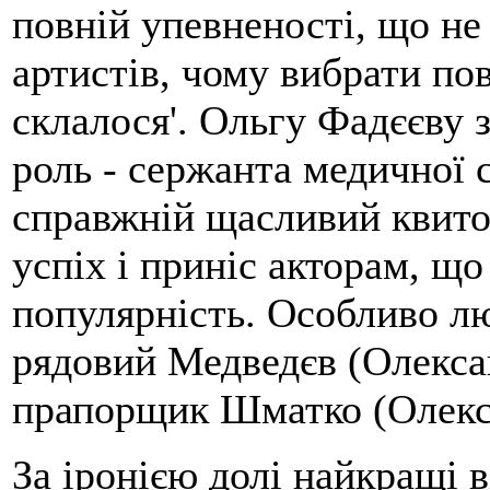
повній упевненості, що не
артистів, чому вибрати пов
склалося'. Ольгу Фадєєву 
роль - сержанта медичної 
справжній щасливий квито
успіх і приніс акторам, щ
популярність. Особливо лю
рядовий Медведєв (Олекса
прапорщик Шматко (Олекс
За іронією долі найкращі 