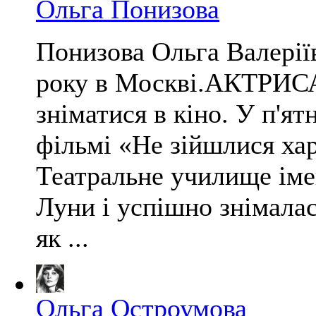
Ольга Понизова
Понизова Ольга Валерії
року в Москві.АКТРИСА
зніматися в кіно. У п'ят
фільмі «Не зійшлися ха
Театральне училище імен
Луни і успішно знімалася
як ...
Ольга Остроумова