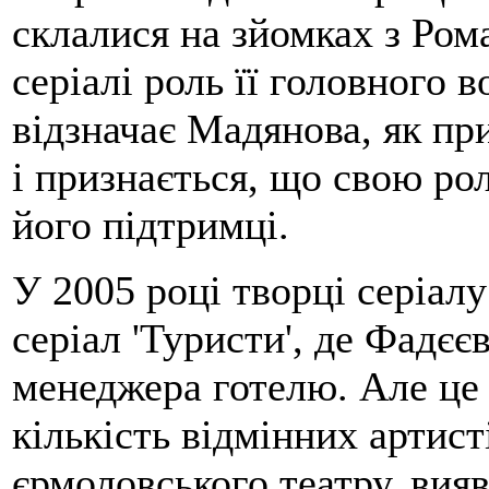
склалися на зйомках з Ро
серіалі роль її головного 
відзначає Мадянова, як пр
і признається, що свою рол
його підтримці.
У 2005 році творці серіалу
серіал 'Туристи', де Фадєє
менеджера готелю. Але це 
кількість відмінних артист
єрмоловського театру, вия