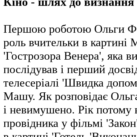
Кіно - шлях до визнання
Першою роботою Ольги Фад
роль вчительки в картині
'Гострозора Венера', яка 
послідував і перший досві
телесеріалі 'Швидка допом
Машу. Як розповідає Ольга
і невимушено. Рік потому в
провідника у фільмі 'Закон
в картині 'Готель 'Виконан