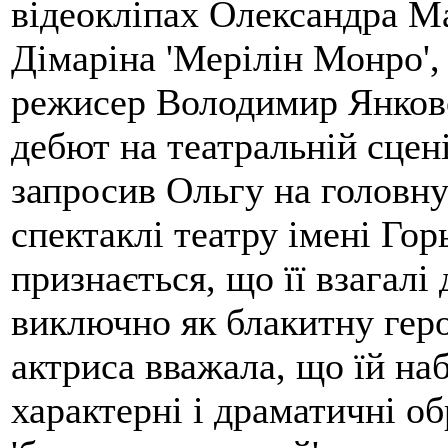
відеокліпах Олександра Мал
Дімаріна 'Мерілін Монро',
режисер Володимир Янковсь
дебют на театральній сцен
запросив Ольгу на головну
спектаклі театру імені Гор
признається, що її взагалі
виключно як блакитну геро
актриса вважала, що їй на
характерні і драматичні о