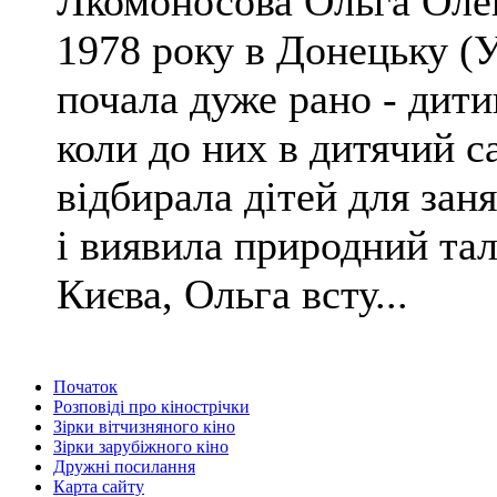
Лкомоносова Ольга Олег
1978 року в Донецьку (
почала дуже рано - дит
коли до них в дитячий 
відбирала дітей для зан
і виявила природний та
Києва, Ольга всту...
Початок
Розповіді про кінострічки
Зірки вітчизняного кіно
Зірки зарубіжного кіно
Дружні посилання
Карта сайту