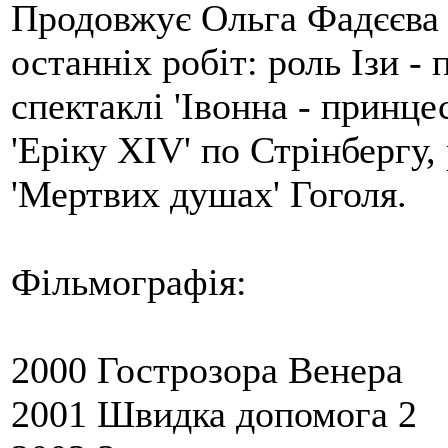
Продовжує Ольга Фадєєва п
останніх робіт: роль Ізи -
спектаклі 'Івонна - принце
'Еріку ХIV' по Стрінбергу,
'Мертвих душах' Гоголя.
Фільмографія:
2000 Гострозора Венера
2001 Швидка допомога 2