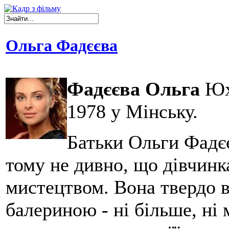
Ольга Фадєєва
Фадєєва Ольга
Юхи
1978 у Мінську.
Батьки Ольги Фадєє
тому не дивно, що дівчинка
мистецтвом. Вона твердо 
балериною - ні більше, ні 