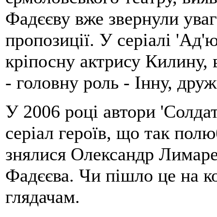
Фадєєву вже звернули уваг
пропозиції. У серіалі 'Ад'
кріпосну актрису Килину, в
- головну роль - Інну, дру
У 2006 році автори 'Солда
серіал героїв, що так полю
знялися Олександр Лимаре
Фадєєва. Чи пішло це на к
глядачам.