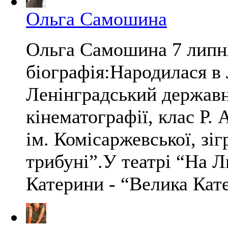
Ольга Самошина
Ольга Самошина 7 липн
біографія:Народилася в 
Ленінградський державни
кінематографії, клас Р.
ім. Комісаржевської, зі
трибуні”.У театрі “На Л
Катерини - “Велика Катер