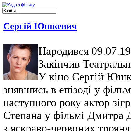
Сергій Юшкевич
Народився 09.07.19
Закінчив Театраль
У кіно Сергій Юшке
знявшись в епізоді у філь
наступного року актор зіг
Степана у фільмі Дмитра Д
з яскраво-червоних троянд