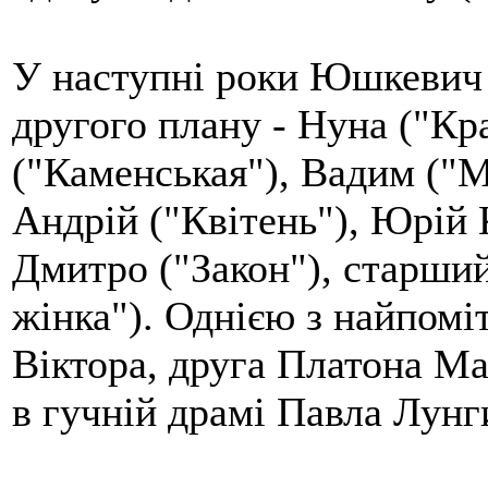
У наступні роки Юшкевич 
другого плану - Нуна ("Кр
("Каменськая"), Вадим ("
Андрій ("Квітень"), Юрій 
Дмитро ("Закон"), старши
жінка"). Однією з найпомі
Віктора, друга Платона М
в гучній драмі Павла Лунг