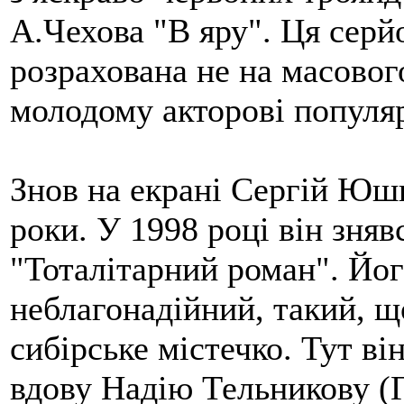
А.Чехова "В яру". Ця серй
розрахована не на масовог
молодому акторові популяр
Знов на екрані Сергій Юшк
роки. У 1998 році він зня
"Тоталітарний роман". Йог
неблагонадійний, такий, щ
сибірське містечко. Тут ві
вдову Надію Тельникову (