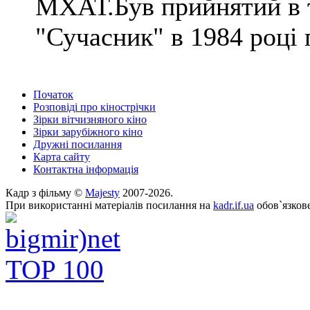
МХАТ.Був прийнятий в 
"Сучасник" в 1984 році п
Початок
Розповіді про кінострічки
Зірки вітчизняного кіно
Зірки зарубіжного кіно
Дружні посилання
Карта сайту
Контактна інформація
Кадр з фільму ©
Majesty
2007-2026.
При використанні матеріалів посилання на
kadr.if.ua
обов`язкове