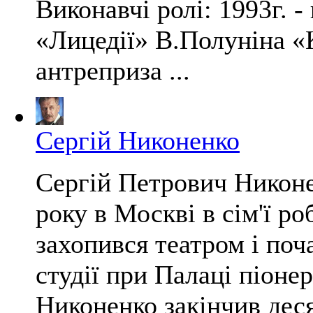
Виконавчі ролі: 1993г. 
«Лицедії» В.Полуніна «К
антреприза ...
Сергій Никоненко
Сергій Петрович Никоне
року в Москві в сім'ї ро
захопився театром і поч
студії при Палаці піонер
Никоненко закінчив деся