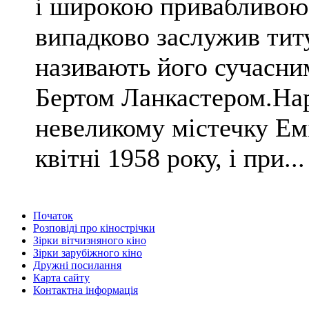
і широкою привабливою
випадково заслужив тит
називають його сучасни
Бертом Ланкастером.Нар
невеликому містечку Ем
квітні 1958 року, і при...
Початок
Розповіді про кінострічки
Зірки вітчизняного кіно
Зірки зарубіжного кіно
Дружні посилання
Карта сайту
Контактна інформація