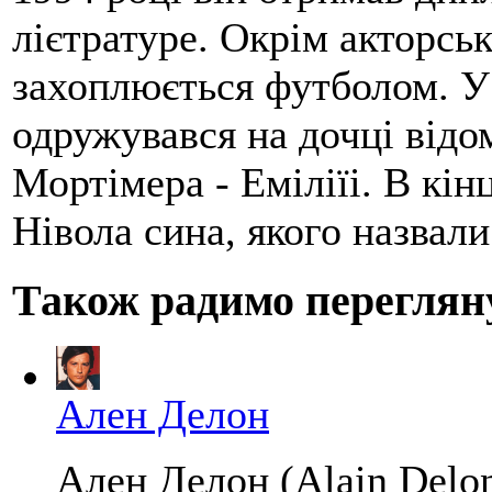
лієтратуре. Окрім акторськ
захоплюється футболом. У
одружувався на дочці від
Мортімера - Еміліїі. В кі
Нівола сина, якого назвал
Також радимо переглян
Ален Делон
Ален Делон (Alain Delon