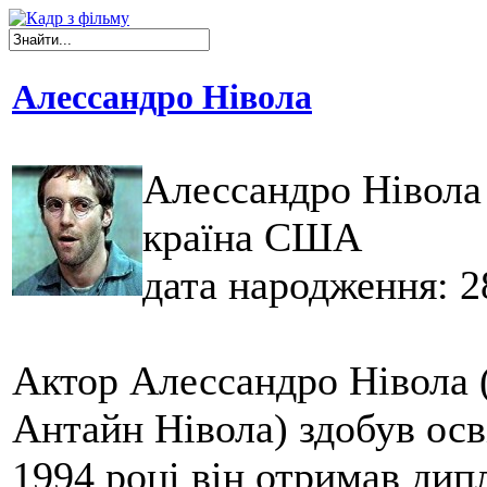
Алессандро Нівола
Алессандро Нівола 
країна США
дата народження: 2
Актор Алессандро Нівола (
Антайн Нівола) здобув осв
1994 році він отримав дипл