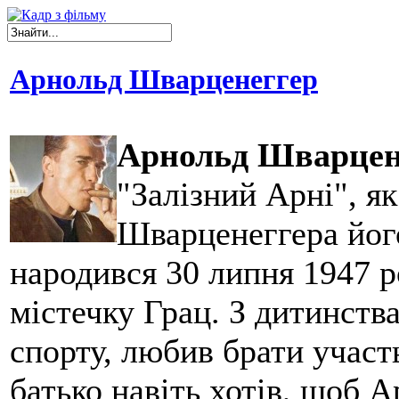
Арнольд Шварценеггер
Арнольд Шварцен
"Залізний Арні", я
Шварценеггера його
народився 30 липня 1947 р
містечку Грац. З дитинств
спорту, любив брати участь
батько навіть хотів, щоб 