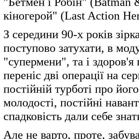
"Бетмен і Робін" (Batman 
кіногерой" (Last Action Her
З середини 90-х років зірк
поступово затухати, в мод
"супермени", та і здоров'я
переніс дві операції на сер
постійній турботі про його
молодості, постійні наван
спадковість дали себе знат
Але не варто, проте, забу