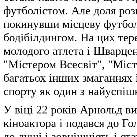
футболістом. Але доля роз
покинувши місцеву футбол
бодібілдингом. На цих тер
молодого атлета і Шварцен
"Містером Всесвіт", "Міст
багатьох інших змаганнях і
спорту як один з найуспіш
У віці 22 років Арнольд в
кіноактора і подався до Г
до душі і зовнішність і ст