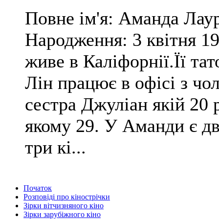
Повне ім'я: Аманда Лау
Народження: 3 квітня 1
живе в Каліфорнії.Її тат
Лін працює в офісі з ч
сестра Джуліан якій 20 
якому 29. У Аманди є дв
три кі...
Початок
Розповіді про кінострічки
Зірки вітчизняного кіно
Зірки зарубіжного кіно