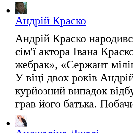
Андрій Краско
Андрій Краско народився
сім'ї актора Івана Крас
жебрак», «Сержант міліц
У віці двох років Андрі
курйозний випадок відбу
грав його батька. Побач