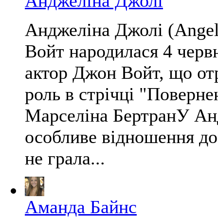
Анджеліна Джолі
Анджеліна Джолі (Angeli
Войт народилася 4 червн
актор Джон Войт, що отр
роль в стрічці "Поверн
Марселіна БертранУ Ан
особливе відношення до 
не грала...
Аманда Байнс