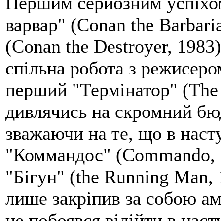
Першим серйозним успіхом
варвар" (Conan the Barbari
(Conan the Destroyer, 1983
спільна робота з режисер
перший "Термінатор" (The T
дивлячись на скромний бюд
зважаючи на те, що в наст
"Коммандос" (Commando, 19
"Бігун" (the Running Man, 
лише закріпив за собою ам
не побоявся відійти в наст