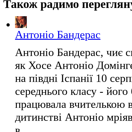
Також радимо переглян
Антоніо Бандерас
Антоніо Бандерас, чиє с
як Хосе Антоніо Домінге
на півдні Іспанії 10 сер
середнього класу - його
працювала вчителькою в
дитинстві Антоніо мріяв
в...