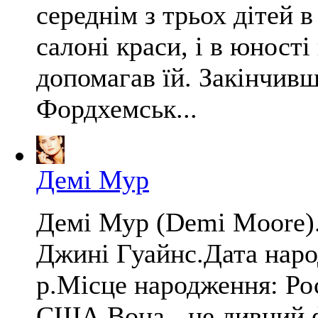
середнім з трьох дітей в
салоні краси, і в юності
допомагав їй. Закінчив
Фордхемськ...
Демі Мур
Демі Мур (Demi Moore). 
Джині Гуайнс.Дата наро
р.Місце народження: Ро
США.Вона - це дивний 