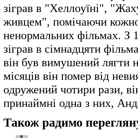
зіграв в "Хеллоуїні", "Жа
живцем", помічаючи кожног
ненормальних фільмах. З 1
зіграв в сімнадцяти фільма
він був вимушений лягти н
місяців він помер від нев
одружений чотири рази, ві
принаймні одна з них, Анд
Також радимо переглян