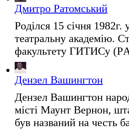
Дмитро Ратомський
Poділcя 15 січня 1982г.
театральну академію. C
факультету ГИТИСу (PАТ
Дензел Вашингтон
Дензел Вашингтон народ
місті Маунт Вернон, ш
був названий на честь б