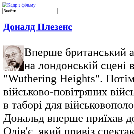
Доналд Плезенс
Вперше британський а
на лондонській сцені 
"Wuthering Heights". Поті
військово-повітряних війсь
в таборі для військовопол
Дональд вперше приїхав д
Олів'є, який привіз спекта