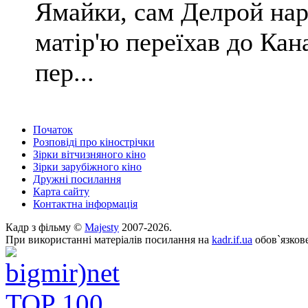
Ямайки, сам Делрой наро
матір'ю переїхав до Кан
пер...
Початок
Розповіді про кінострічки
Зірки вітчизняного кіно
Зірки зарубіжного кіно
Дружні посилання
Карта сайту
Контактна інформація
Кадр з фільму ©
Majesty
2007-2026.
При використанні матеріалів посилання на
kadr.if.ua
обов`язкове