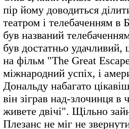
пір йому доводиться ділити
театром і телебаченням в 
був названий телебачення
був достатньо удачливий, 
на фільм "The Great Escape
міжнародний успіх, і амер
Дональду набагато цікавіш
він зіграв над-злочинця в 
живете двічі". Щільно зай
Плезанс не міг не звернути