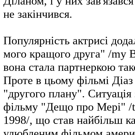
Діланом, і у них зав'язався
не закінчився.
Популярність актрисі додал
мого кращого друга" /my Be
вона стала партнеркою тако
Проте в цьому фільмі Діаз
"другого плану". Ситуація 
фільму "Дещо про Мері" /t
1998/, що став найбільш к
улюбленим фільмом америк