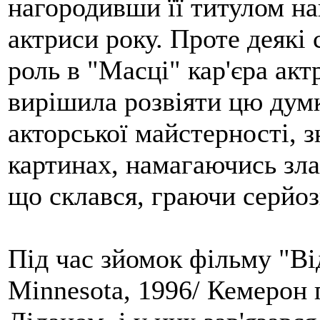
нагородивши її титулом н
актриси року. Проте деякі 
роль в "Масці" кар'єра акт
вирішила розвіяти цю думк
акторської майстерності, 
картинах, намагаючись зла
що склався, граючи серйоз
Під час зйомок фільму "Ві
Minnesota, 1996/ Кемерон