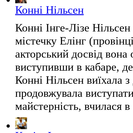
Конні Нільсен
Конні Інге-Лізе Нільсен
містечку Елінг (провінц
акторський досвід вона 
виступивши в кабаре, де
Конні Нільсен виїхала з
продовжувала виступати 
майстерність, вчилася в 