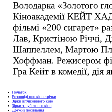
Володарка «Золотого гло
Кіноакадемії КЕЙТ ХАД
фільмі «200 сигарет» р
Лав, Кристіною Річчі,
Шаппеллем, Мартою Плі
Хоффман. Режисером філ
Гра Кейт в комедії, дія як
Початок
Розповіді про кінострічки
Зірки вітчизняного кіно
Зірки зарубіжного кіно
Дружні посилання