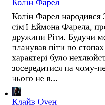
Колін Фарел
Колін Фарел народився 3
сім'ї Еймона Фарела, пр
дружини Ріти. Будучи мо
планував піти по стопах 
характері було нехлюйс
зосередитися на чому-не
нього не в...
Клайв Оуен