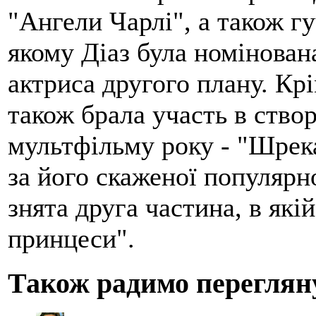
"Ангели Чарлі", а також гу
якому Діаз була номінован
актриса другого плану. Крі
також брала участь в ство
мультфільму року - "Шрека
за його скаженої популярн
знята друга частина, в які
принцеси".
Також радимо переглян