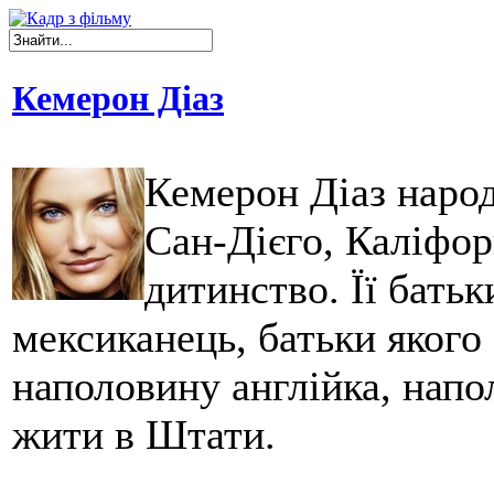
Кемерон Діаз
Кемерон Діаз народ
Сан-Дієго, Каліфор
дитинство. Її бать
мексиканець, батьки якого
наполовину англійка, напо
жити в Штати.