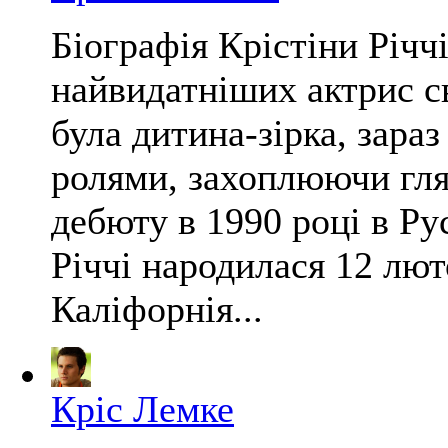
Біографія Крістіни Річчі
найвидатніших актрис св
була дитина-зірка, зара
ролями, захоплюючи гляда
дебюту в 1990 році в Ру
Річчі народилася 12 лют
Каліфорнія...
Кріс Лемке