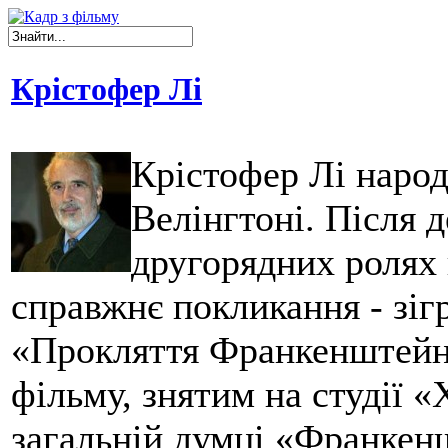
Крістофер Лі
Крістофер Лі народ
Велінгтоні. Після д
другорядних ролях 
справжнє покликання - зіг
«Прокляття Франкенштейна
фільму, знятим на студії 
загальній думці «Франкен