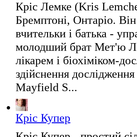
Кріс Лемке (Kris Lemche
Бремптоні, Онтаріо. Він 
вчительки і батька - уп
молодший брат Мет'ю Ле
лікарем і біохіміком-до
здійснення дослідження 
Mayfield S...
Кріс Купер
Кріс Купер - простий сі