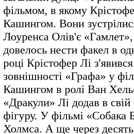
фільмом, в якому Крістофе
Кашингом. Вони зустрілис
Лоуренса Олів'є «Гамлет»,
довелось нести факел в од
році Крістофер Лі з'явився
зовнішності «Графа» у філ
Кашингом в ролі Ван Хельс
«Дракули» Лі додав в свій
фігуру. У фільмі «Собака 
Холмса. А ще через десять 