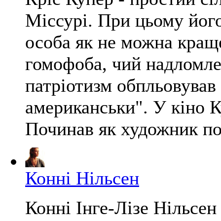
Міссурі. При цьому йог
особа як не можна краще
гомофоба, чий надломле
патріотизм обпльовував
американськи". У кіно 
Починав як художник по 
Конні Нільсен
Конні Інге-Лізе Нільсен