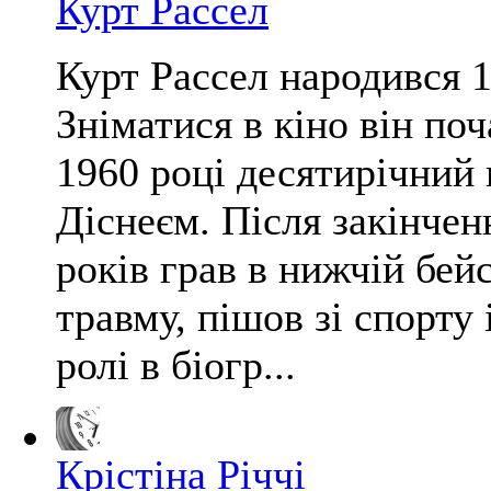
Курт Рассел
Курт Рассел народився 
Зніматися в кіно він поч
1960 році десятирічний
Діснеєм. Після закінчен
років грав в нижчій бей
травму, пішов зі спорту 
ролі в біогр...
Крістіна Річчі