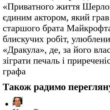
«Приватного життя Шерлок
єдиним актором, який грав
старшого брата Майкрофта
блискучих робіт, улюблен
«Дракула», де, за його вл
зіграти печаль і приречені
графа
Також радимо переглян