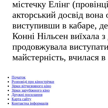
містечку Елінг (провінц
акторський досвід вона 
виступивши в кабаре, де
Конні Нільсен виїхала з
продовжувала виступати 
майстерність, вчилася в 
Початок
Розповіді про кінострічки
Зірки вітчизняного кіно
Зірки зарубіжного кіно
Дружні посилання
Карта сайту
Контактна інформація