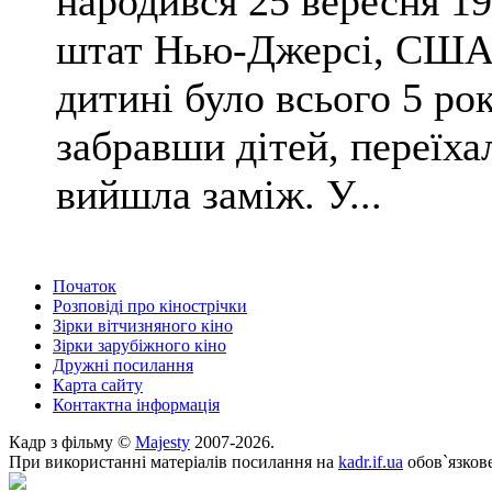
народився 25 вересня 19
штат Нью-Джерсі, США. 
дитині було всього 5 рок
забравши дітей, переїха
вийшла заміж. У...
Початок
Розповіді про кінострічки
Зірки вітчизняного кіно
Зірки зарубіжного кіно
Дружні посилання
Карта сайту
Контактна інформація
Кадр з фільму ©
Majesty
2007-2026.
При використанні матеріалів посилання на
kadr.if.ua
обов`язкове