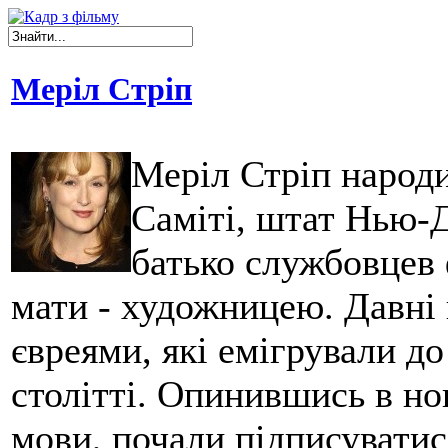
Меріл Стріп
Меріл Стріп народи
Саміті, штат Нью-
батько службовцев 
мати - художницею. Давні
євреями, які емігрували до
столітті. Опинившись в нов
мови, почали підписуватися