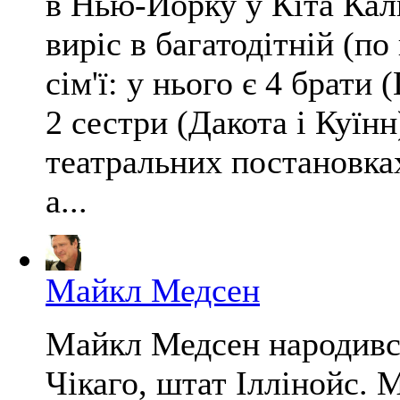
в Нью-Йорку у Кіта Калк
виріс в багатодітній (по
сім'ї: у нього є 4 брати 
2 сестри (Дакота і Куїн
театральних постановка
а...
Майкл Медсен
Майкл Медсен народився
Чікаго, штат Іллінойс. 