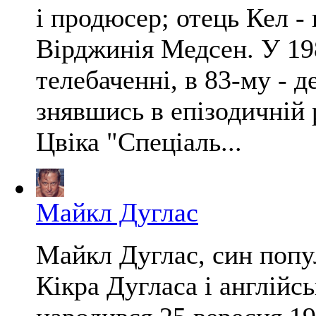
і продюсер; отець Кел -
Вірджинія Медсен. У 198
телебаченні, в 83-му - 
знявшись в епізодичній 
Цвіка "Спеціаль...
Майкл Дуглас
Майкл Дуглас, син попу
Кікра Дугласа і англійсь