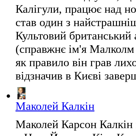
Калігули, працює над н
став один з найстрашніши
Культовий британський
(справжнє ім'я Малколм 
як правило він грав лихо
відзначив в Києві заверш
Маколей Калкін
Маколей Карсон Калкін 