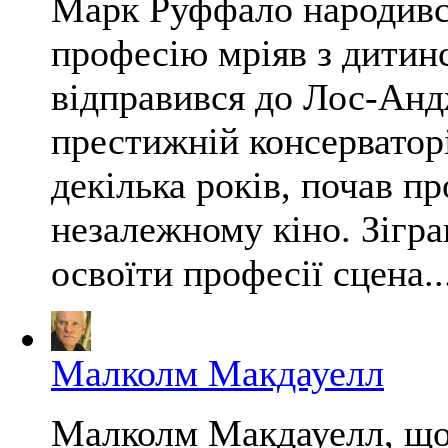
Марк Руффало народився
професію мріяв з дитин
відправився до Лос-Анд
престижній консерваторі
декілька років, почав пр
незалежному кіно. Зігра
освоїти професії сцена..
Малколм Макдауелл
Малколм Макдауелл, що 