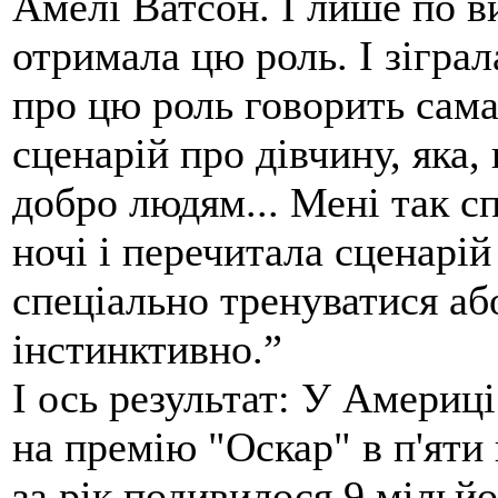
Амелі Ватсон. І лише по в
отримала цю роль. І зіграл
про цю роль говорить сама
сценарій про дівчину, яка,
добро людям... Мені так сп
ночі і перечитала сценарій
спеціально тренуватися аб
інстинктивно.”
І ось результат: У Америц
на премію "Оскар" в п'яти
за рік подивилося 9 мільйо