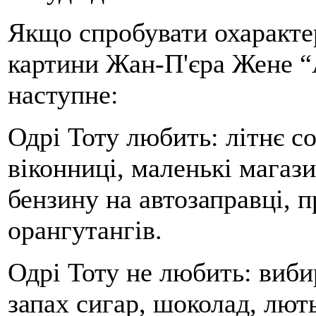
Якщо спробувати охарактер
картини Жан-П'єра Жене “
наступне:
Одрі Тоту любить: літнє с
віконниці, маленькі магаз
бензину на автозаправці, п
орангутангів.
Одрі Тоту не любить: виби
запах сигар, шоколад, лют