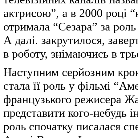
актрисою”, а в 2000 році “
отримала “Сезара” за роль
А далі. закрутилося, завер
в роботу, знімаючись в трь
Наступним серйозним крок
стала її роль у фільмі “Ам
французького режисера Жа
представити кого-небудь і
роль спочатку писалася спе