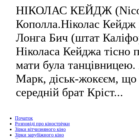
НІКОЛАС КЕЙДЖ (Nicola
Кополла.Ніколас Кейдж н
Лонга Бич (штат Каліфо
Ніколаса Кейджа тісно п
мати була танцівницею.
Марк, діськ-жокєєм, що
середній брат Кріст...
Початок
Розповіді про кінострічки
Зірки вітчизняного кіно
Зірки зарубіжного кіно