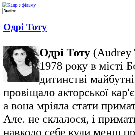
Одрі Тоту
Одрі Тоту
(Audrey 
1978 року в місті 
дитинстві майбутні
провіщало акторської кар'є
а вона мріяла стати прима
Але. не склалося, і примат
навколо себе куди менш пр