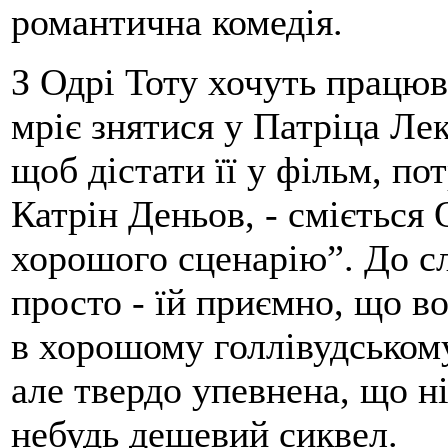
романтична комедія.
З Одрі Тоту хочуть працюв
мріє знятися у Патріца Лек
щоб дістати її у фільм, пот
Катрін Деньов, - сміється 
хорошого сценарію”. До с
просто - їй приємно, що во
в хорошому голлівудському
але твердо упевнена, що ні
небудь дешевий сиквел.