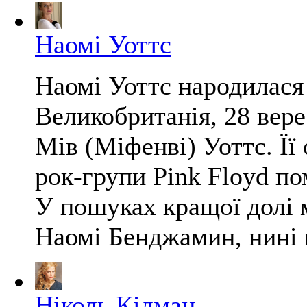
Наомі Уоттс
Наомі Уоттс народилася
Великобританія, 28 верес
Мів (Міфенві) Уоттс. Її
рок-групи Pink Floyd по
У пошуках кращої долі м
Наомі Бенджамин, нині в
Ніколь Кідман