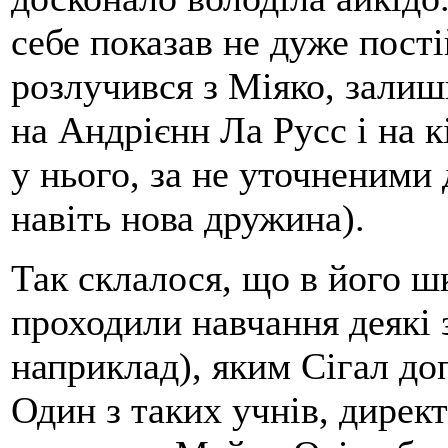
себе показав не дуже пос
розлучився з Міяко, залиш
на Андрієнн Ла Русс і на к
у нього, за не уточненими
навіть нова дружина).
Так склалося, що в його ш
проходили навчання деякі 
наприклад), яким Сігал до
Один з таких учнів, дирек