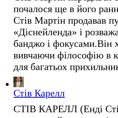
почалося ще в його ранн
Стів Мартін продавав пу
«Діснейленда» і розважа
банджо і фокусами.Він х
вивчаючи філософію в ко
для багатьох прихильник
Стів Карелл
СТІВ КАРЕЛЛ (Енді Сті