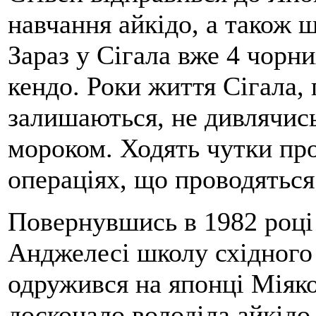
навчання айкідо, а також 
Зараз у Сігала вже 4 чорни
кендо. Роки життя Сігала, 
залишаються, не дивлячись 
мороком. Ходять чутки про
операціях, що проводяться
Повернувшись в 1982 році
Анджелесі школу східного 
одружився на японці Міяко 
досконало володіла айкідо.