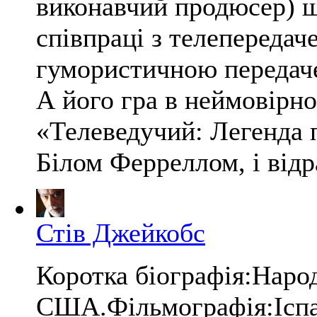
виконавчий продюсер) ш
співпраці з телепереда
гумористичною передач
А його гра в неймовірно
«Телеведучий: Легенда п
Білом Ферреллом, і відра
Стів Джейкобс
Коротка біографія:Народ
США.Фільмографія:Іспанк