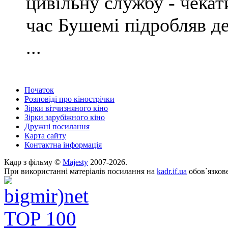
цивільну службу - чекат
час Бушемі підробляв де
...
Початок
Розповіді про кінострічки
Зірки вітчизняного кіно
Зірки зарубіжного кіно
Дружні посилання
Карта сайту
Контактна інформація
Кадр з фільму ©
Majesty
2007-2026.
При використанні матеріалів посилання на
kadr.if.ua
обов`язкове