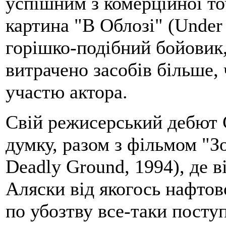
успішним з комерційної то
картина "В Облозі" (Under 
горішко-подібний бойовик, 
витрачено засобів більше, 
участю актора.
Свій режисерський дебют С
думку, разом з фільмом "З
Deadly Ground, 1994), де в
Аляски від якогось нафтов
по убозтву все-таки поступ