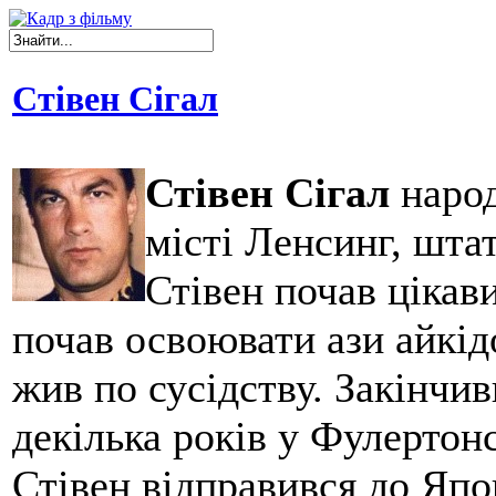
Стівен Сігал
Стівен Сігал
народ
місті Ленсинг, штат
Стівен почав цікав
почав освоювати ази айкід
жив по сусідству. Закінчи
декілька років у Фулертонс
Стівен відправився до Япо