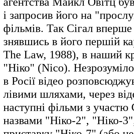
агентства Майкл Овітц бу
і запросив його на "просл
фільмів. Так Сігал вперше
знявшись в його першій к
The Law, 1988), в наший к
"Ніко" (Nico). Незрозуміло 
в Росії відео розповсюдж
лівими шляхами, через від
наступні фільми з участю 
назвами "Ніко-2", "Ніко-3"
приставку "Ніко-7" (або не