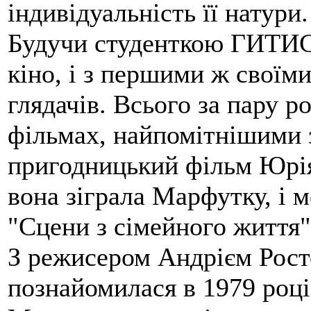
індивідуальність її натури.
Будучи студенткою ГИТИСу
кіно, і з першими ж своїми
глядачів. Всього за пару р
фільмах, найпомітнішими 
пригодницький фільм Юрія
вона зіграла Марфутку, і 
"Сцени з сімейного життя"
З режисером Андрієм Рос
познайомилася в 1979 році