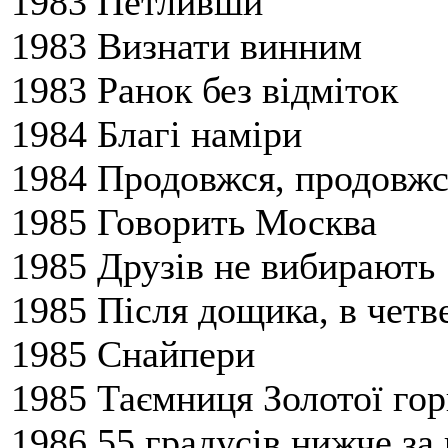
1983 Петливши
1983 Визнати винним
1983 Ранок без відміток
1984 Благі наміри
1984 Продовжся, продовжся,
1985 Говорить Москва
1985 Друзів не вибирають
1985 Після дощика, в четве
1985 Снайпери
1985 Таємниця Золотої го
1986 55 градусів нижче за