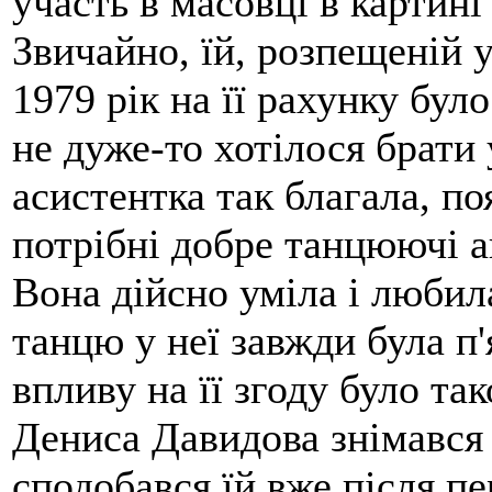
участь в масовці в картині
Звичайно, їй, розпещеній 
1979 рік на її рахунку бул
не дуже-то хотілося брати 
асистентка так благала, п
потрібні добре танцюючі 
Вона дійсно уміла і любил
танцю у неї завжди була п
впливу на її згоду було так
Дениса Давидова знімався
сподобався їй вже після пе