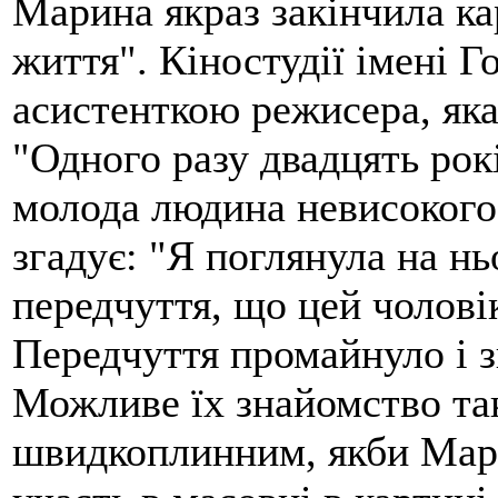
Марина якраз закінчила ка
життя". Кіностудії імені Г
асистенткою режисера, яка
"Одного разу двадцять рок
молода людина невисокого
згадує: "Я поглянула на нь
передчуття, що цей чолові
Передчуття промайнуло і з
Можливе їх знайомство та
швидкоплинним, якби Мари