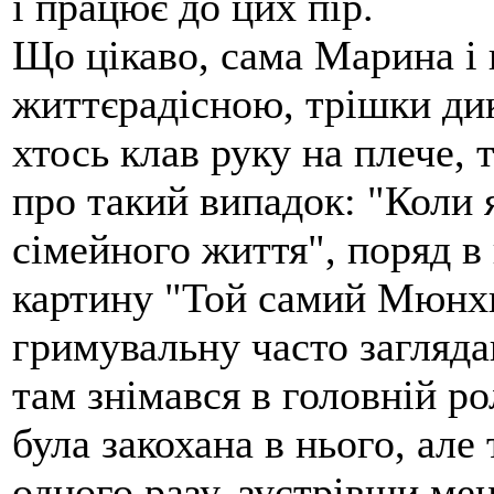
і працює до цих пір.
Що цікаво, сама Марина і 
життєрадісною, трішки ди
хтось клав руку на плече, т
про такий випадок: "Коли 
сімейного життя", поряд в
картину "Той самий Мюнхга
гримувальну часто загляда
там знімався в головній ро
була закохана в нього, але 
одного разу, зустрівши мен