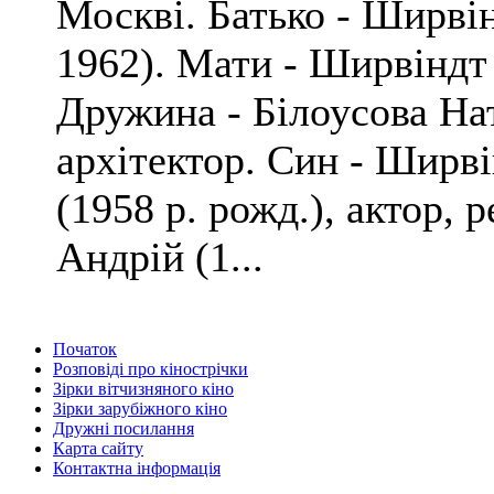
Москві. Батько - Ширві
1962). Мати - Ширвіндт 
Дружина - Білоусова Нат
архітектор. Син - Ширв
(1958 р. рожд.), актор, 
Андрій (1...
Початок
Розповіді про кінострічки
Зірки вітчизняного кіно
Зірки зарубіжного кіно
Дружні посилання
Карта сайту
Контактна інформація