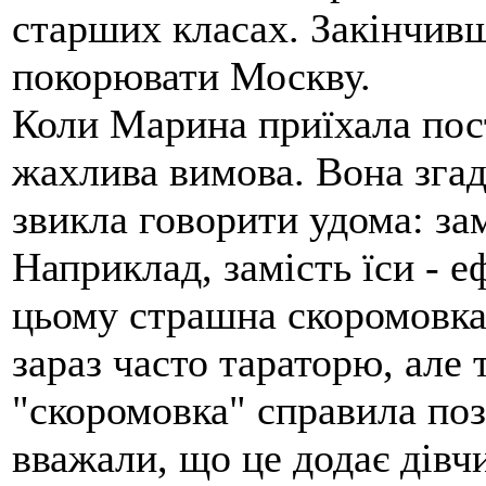
старших класах. Закінчивш
покорювати Москву.
Коли Марина приїхала пос
жахлива вимова. Вона згаду
звикла говорити удома: за
Наприклад, замість їси - е
цьому страшна скоромовка -
зараз часто тараторю, але т
"скоромовка" справила по
вважали, що це додає дівч