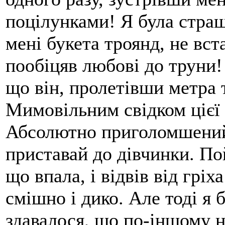
поцілунками! Я була страш
мені букета троянд, не вст
пообіцяв любові до труни!
що він, пролетівши метра 
Мимовільним свідком цієї
Абсолютно приголомшений 
приставай до дівчинки. По
що впала, і відвів від гріх
смішно і дико. Але тоді я б
здавалося, що по-іншому н