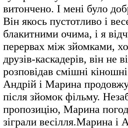
витончено. І мені було добр
Він якось пустотливо і вес
блакитними очима, і я від
перервах між зйомками, хо
друзів-каскадерів, він не в
розповідав смішні кіношні 
Андрій і Марина продовжу
після зйомок фільму. Неза
пропозицію, Марина погоди
зіграли весілля.Марина і 