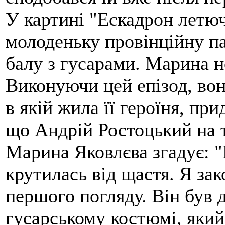
У картині "Ескадрон летю
молоденьку провінційну п
балу з гусарами. Марина н
Виконуючи цей епізод, вон
в якій жила її героїня, пр
що Андрій Ростоцький на т
Марина Яковлєва згадує: 
крутилась від щастя. Я зак
першого погляду. Він був
гусарському костюмі, який