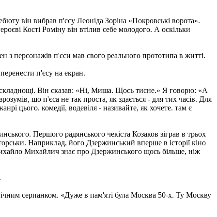
ебюту він вибрав п'єсу Леоніда Зоріна «Покровські ворота».
ероєві Кості Роміну він втілив себе молодого. А оскільки
ен з персонажів п'єси мав свого реального прототипа в житті.
перенести п'єсу на екран.
кладнощі. Він сказав: «Ні, Миша. Щось тисне.» Я говорю: «А
озумів, що п'єса не так проста, як здається - для тих часів. Для
анрі цього. комедії, водевіля - називайте, як хочете. там є
нського. Першого радянського чекіста Козаков зіграв в трьох
аторськи. Наприклад, його Дзержинський вперше в історії кіно
 Михайло Михайлич знає про Дзержинського щось більше, ніж
.
ічним серпанком. «Дуже в пам'яті була Москва 50-х. Ту Москву