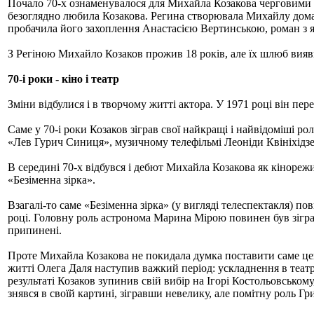
Почало 70-х ознаменувалося для Михайла Козакова черговими з
безоглядно любила Козакова. Регина створювала Михайлу домашн
пробачила його захоплення Анастасією Вертинською, роман з як
З Регіною Михайло Козаков прожив 18 років, але їх шлюб вияви
70-і роки - кіно і театр
Зміни відбулися і в творчому житті актора. У 1971 році він п
Саме у 70-і роки Козаков зіграв свої найкращі і найвідоміші р
«Лев Гурич Синиця», музичному телефільмі Леоніди Квініхідзе 
В середині 70-х відбувся і дебют Михайла Козакова як кінорежи
«Безіменна зірка».
Взагалі-то саме «Безіменна зірка» (у вигляді телеспектакля) 
році. Головну роль астронома Марина Мірою повинен був зіграти
припинені.
Проте Михайла Козакова не покидала думка поставити саме цей 
житті Олега Даля наступив важкий період: ускладнення в театр
результаті Козаков зупинив свій вибір на Ігорі Костольовсько
знявся в своїй картині, зігравши невелику, але помітну роль Гр