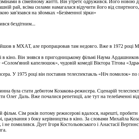
мінами в сімейному житті. Він утретє одружився. Його новою д
ій рай, всіма силами намагалася відучити його від спиртного, 
ою зав'язався на зйомках «Безіменної зірки»
вся бездітним...
ерейшов в МХАТ, але пропрацював там недовго. Вже в 1972 році 
олі в кіно. Він знявся в пригодницькому фільмі Наума Ардашников
«Солом'яний капелюшок», чудовій комедії Віктора Тітова «Здраст
сера. У 1975 році він поставив телеспектакль «Ніч помилок» по п
повинна була стати дебютом Козакова-режисера. Сценарій телеспе
 Олег Даль. Вже почалися репетиції, але тут на телебаченні від
фільм. Сім років потому режисерові вдалося, нарешті, пробити п
і, цькування з боку керівництва в кіно. За словами Михайла Коз
му, і не помилився. Дует Ігоря Костольовського і Анастасії Верт
ига.