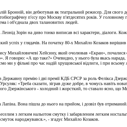
лій Бронній, він дебютував як театральний режисер. Для свого д
обіографічну п'єсу про Москву п'ятдесятих років. У головному г
тема і об'єднала двох талановитих людей.
. Леонід Зорін на диво тонко виписав всі характери, діалоги. Кож
икий успіх у глядачів. На початку 80-х Михайло Козаков вирішив 
ису Михайловичеві Хейсину, який очолював «Екран», почалися с
. Я говорю: «А що таке?» Очевидно, у нього була якась нарада, зр
ємо ми у фільмі про час надій хрущовської відлиги, і при всьому ж
в Державну премію і дві премії КДБ СРСР за роль Фелікса Дзержи
Урсуляк: «Треба сказати, зіграв дуже добре, в чомусь навіть нов
ого Дзержінського - холодний і жорсткий, то ставало ясно, що
Лапіна. Вона пішла до нього на прийом, і дозвіл був отриманий
селим з легким нальотом смутку і забарвленим легким ностальг
і смуток народжувався.», - згадує Михайло Козаков.