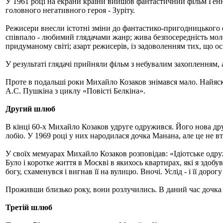
У 1961 році на екрани країни вийшов фантастичний фільм Ген
головного негативного героя - Зуріту.
Режисери внесли істотні зміни до фантастико-пригодницького 
співпало - любимий глядачами жанр; жива безпосередність моло
придуманому світі; азарт режисерів, із задоволенням тих, що 
У результаті глядачі прийняли фільм з небувалим захопленням, 
Проте в подальші роки Михайло Козаков знімався мало. Найяск
А.С. Пушкіна з циклу «Повісті Белкіна».
Другий шлюб
В кінці 60-х Михайло Козаков удруге одружився. Його нова дру
лобіо. У 1969 році у них народилася дочка Манана, але це не в
У своїх мемуарах Михайло Козаков розповідав: «Ідіотське одруж
Було і коротке життя в Москві в якихось квартирах, які я здобув
богу, схаменувся і вигнав її на вулицю. Вночі. Услід - і її доро
Проживши близько року, вони розлучились. В даний час дочка 
Третій шлюб