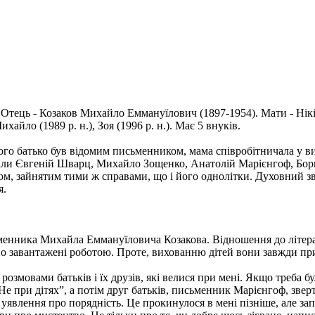
Отець - Козаков Михайло Еммануїлович (1897-1954). Мати - Нікіт
ихайло (1989 р. н.), Зоя (1996 р. н.). Має 5 внуків.
Його батько був відомим письменником, мама співробітничала у ви
вали Євгеній Шварц, Михайло Зощенко, Анатолій Марієнгоф, Бор
м, зайнятим тими ж справами, що і його однолітки. Духовний зв
я.
ьменника Михайла Еммануїловича Козакова. Відношення до літера
ьно завантажені роботою. Проте, вихованню дітей вони завжди при
озмовами батьків і їх друзів, які велися при мені. Якщо треба б
 при дітях”, а потім друг батьків, письменник Марієнгоф, зверта
явлення про порядність. Це прокинулося в мені пізніше, але запа