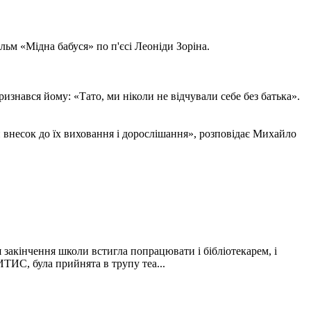
льм «Мідна бабуся» по п'єсі Леоніди Зоріна.
знався йому: «Тато, ми ніколи не відчували себе без батька».
ій внесок до їх виховання і дорослішання», розповідає Михайло
 закінчення школи встигла попрацювати і бібліотекарем, і
ТИС, була прийнята в трупу теа...