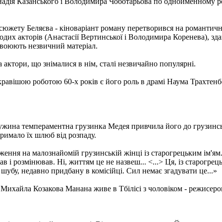
надія Казанського і Володимира Чоботарьова по однойменному ро
сюжету Беляєва - кіноваріант роману перетворився на романтичн
дих акторів (Анастасії Вертинської і Володимира Коренева), зда
освоюють незвичний матеріал.
а актори, що знімалися в нім, сталі незвичайно популярні.
равішою роботою 60-х років є його роль в драмі Наума Трахтенб
жина темпераментна грузинка Медея привчила його до грузинсько
тримало їх шлюб від розпаду.
ення на малознайомій грузинській жінці із старогрецьким ім'ям...
ав і розмінював. Ні, життям це не назвеш... <...> Ця, із старогрец
гу шубу, недавно придбану в комісійці. Сил немає згадувати це...»
Михайла Козакова Манана живе в Тбілісі з чоловіком - режисеро