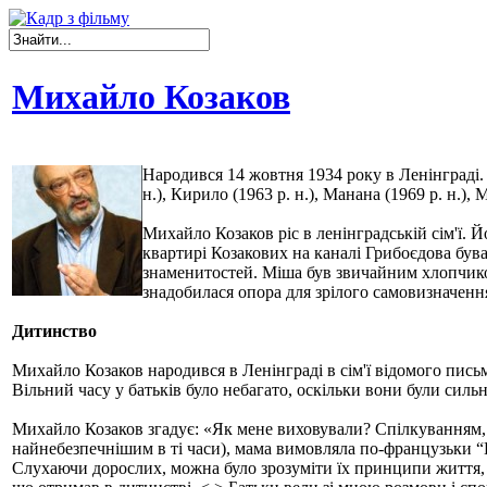
Михайло Козаков
Народився 14 жовтня 1934 року в Ленінграді. 
н.), Кирило (1963 р. н.), Манана (1969 р. н.), М
Михайло Козаков ріс в ленінградській сім'ї. 
квартирі Козакових на каналі Грибоєдова бу
знаменитостей. Міша був звичайним хлопчико
знадобилася опора для зрілого самовизначенн
Дитинство
Михайло Козаков народився в Ленінграді в сім'ї відомого пис
Вільний часу у батьків було небагато, оскільки вони були сил
Михайло Козаков згадує: «Як мене виховували? Спілкуванням, р
найнебезпечнішим в ті часи), мама вимовляла по-французьки “Не
Слухаючи дорослих, можна було зрозуміти їх принципи життя, у