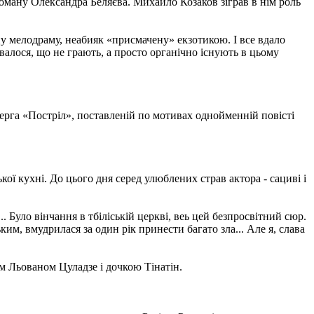
ману Олександра Беляєва. Михайло Козаков зіграв в нім роль
у мелодраму, неабияк «присмачену» екзотикою. І все вдало
валося, що не грають, а просто органічно існують в цьому
ерга «Постріл», поставленій по мотивах однойменній повісті
ї кухні. До цього дня серед улюблених страв актора - сациві і
 Було вінчання в тбіліській церкві, веь цей безпросвітний сюр.
ьким, вмудрилася за один рік принести багато зла... Але я, слава
м Льованом Цуладзе і дочкою Тінатін.