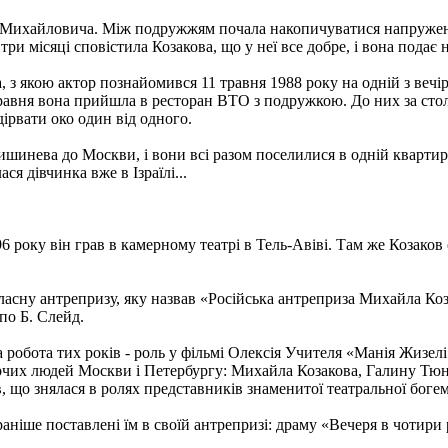
ла Михайловича. Між подружжям почала накопичуватися напружені
ри місяці сповістила Козакова, що у неї все добре, і вона подає 
 з якою актор познайомився 11 травня 1988 року на одній з вечі
равня вона прийшла в ресторан ВТО з подружкою. До них за столи
ірвати око один від одного.
Кишинева до Москви, і вони всі разом поселилися в одній кварти
я дівчинка вже в Ізраїлі...
96 року він грав в камерному театрі в Тель-Авіві. Там же Козаков
асну антрепризу, яку назвав «Російська антреприза Михайла Коза
по Б. Слейд.
 робота тих років - роль у фільмі Олексія Учителя «Манія Жизел
орчих людей Москви і Петербургу: Михайла Козакова, Галину Тюн
, що знялася в ролях представників знаменитої театральної богеми
раніше поставлені їм в своїй антрепризі: драму «Вечеря в чотир