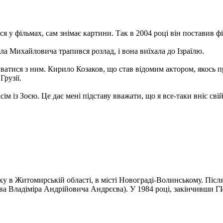
я у фільмах, сам знімає картини. Так в 2004 році він поставив фі
 Михайловича трапився розлад, і вона виїхала до Ізраїлю.
тися з ним. Кирило Козаков, що став відомим актором, якось при
рузії.
сім із Зоєю. Це дає мені підставу вважати, що я все-таки вніс св
у в Житомирській області, в місті Новограді-Волинському. Після
а Владіміра Андрійовича Андрєєва). У 1984 році, закінчивши ГИ