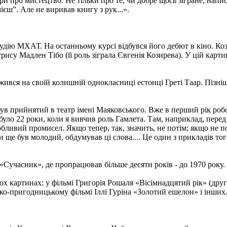
ри про мистецтво. Не тільки про те, чи добре щось зігране, напи
ієш”. Але не виривав книгу з рук...».
дію МХАТ. На останньому курсі відбувся його дебют в кіно. Коз
ису Мадлен Тібо (її роль зіграла Євгенія Козирева). У цій карти
ужився на своїй колишній однокласниці естонці Греті Таар. Пізніш
ув прийнятий в театр імені Маяковського. Вже в перший рік робо
було 22 роки, коли я вивчив роль Гамлета. Там, наприклад, перед
обливий промисел. Якщо тепер, так, значить, не потім; якщо не поті
оли ще був молодий, обдумував ці слова.... Це один з прикладів то
«Сучасник», де пропрацював більше десяти років - до 1970 року.
кох картинах: у фільмі Григорія Рошаля «Вісімнадцятий рік» (др
ко-пригодницькому фільмі Іллі Гуріна «Золотий ешелон» і інших