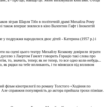
сане, а - про що, навіщо це. Мене виховували книгами. Отець
аков зіграв Шарля Тібо в політичній драмі Михайла Рому
ні також вперше знялися в кіно Валентин Гафт і Інокентій
е у подружжя народилися двоє дітей - Катерина (1957 р.) і
ти на сцені цього театру Михайлу Козакову довірили зіграти
 дуеллю з Лаертом Гамлет говорить Гораціо такі слова про
м, то, значить, тепер; як не тепер, то все одно коли-небудь...
го, як рядки на тебе впливають, і ти міняєшся під впливом
угий фільм кінотрилогії по роману Толстого «Ходіння по
. Але справжня популярність до актора прийшла трохи пізніше.