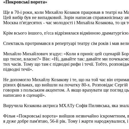
«Покровські ворота»
Ще в 70-і роки, коли Михайло Козаков працював в театрі на Ма
Цей вибір був не випадковий. Зорін написав справжнісіньку авт
Москва п'ятдесятих - час молодості і Михайла Козакова, то ця 
Крім всього іншого, п'єса відрізнялася відмінною драматургією
Спектакль протримався в репертуарі театру сім років і мав вел
Михайло Михайлович згадує: «Коли я приніс цей сценарій Бор
що тисне, власне?» Він: «Ні, давайте так: давайте ми почекаємо»
тих часів. Тому що там є підводні рифи і течії. Тобто, розповіда
підводні течії».
Не допомогло Михайлу Козакову і те, що на той час він отрима
різних фільмах, що вийшли на початку 80-х. Розповідає Сергій 
говорив з польським акцентом. А якщо врахувати ще погляд ць
написано в сценарії».
Виручила Козакова актриса МХАТу Софія Пилявська, яка знала 
Фільм «Покровські ворота» вийшов незвичайно іскрометним, ве
я дуже добре пам'ятаю, 56-й рік. Тому і жарти народжувалися, 