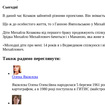
Сьогодні
В даний час Козаков зайнятий різними проектами. Він знімаєтьс
Що ж до особистого життя, то з Ганною Ямпольською у Михайла
Діти Михайла Козакова від першого браку продовжують спілкува
Зрідка Михайло Михайлович бачиться і з Мананою, яка живе в Г
«Молодші діти при мені: 14 років я з Ведмедиком спілкуюся і ві
Михайлович.
Також радимо переглянути:
Олена Яковлєва
Яковлєва Олена Олексіївна народилася 5 березня 1961 рок
картографом, а в 1980 році поступила в ГИТИС (майстров