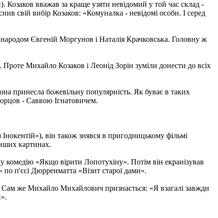
. Козаков вважав за краще узяти невідомий у той час склад -
нив свій вибір Козаков: «Комуналка - невідомі особи. І серед
і народом Євгеній Моргунов і Наталія Крачковська. Головну ж
н. Проте Михайло Козаков і Леонід Зорін зуміли донести до всіх
на принесла божевільну популярність. Як буває в таких
Борцов - Саввою Ігнатовичем.
Інокентій»), він також знявся в пригодницькому фільмі
інших картинах.
ячу комедію «Якщо вірити Лопотухіну». Потім він екранізував
 по п'єсі Дюрренматта «Візит старої дами».
к. Сам же Михайло Михайлович признається: «Я взагалі завжди
и».