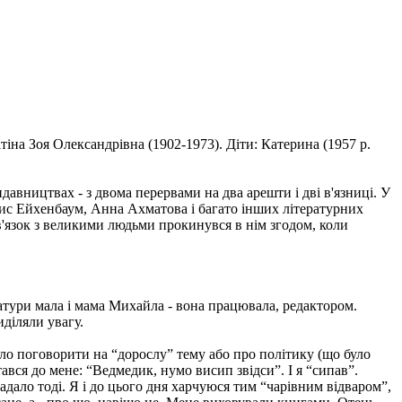
іна Зоя Олександрівна (1902-1973). Діти: Катерина (1957 р.
давництвах - з двома перервами на два арешти і дві в'язниці. У
ис Ейхенбаум, Анна Ахматова і багато інших літературних
'язок з великими людьми прокинувся в нім згодом, коли
тури мала і мама Михайла - вона працювала, редактором.
діляли увагу.
уло поговорити на “дорослу” тему або про політику (що було
вся до мене: “Ведмедик, нумо висип звідси”. І я “сипав”.
дало тоді. Я і до цього дня харчуюся тим “чарівним відваром”,