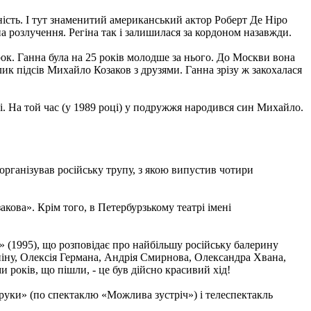
сть. І тут знаменитий американський актор Роберт Де Ніро
на розлучення. Регіна так і залишилася за кордоном назавжди.
рок. Ганна була на 25 років молодше за нього. До Москви вона
к підсів Михайло Козаков з друзями. Ганна зрізу ж закохалася
рі. На той час (у 1989 році) у подружжя народився син Михайло.
 організував російську трупу, з якою випустив чотири
кова». Крім того, в Петербурзькому театрі імені
і» (1995), що розповідає про найбільшу російську балерину
іну, Олексія Германа, Андрія Смирнова, Олександра Хвана,
 років, що пішли, - це був дійсно красивий хід!
и руки» (по спектаклю «Можлива зустріч») і телеспектакль