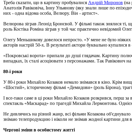
Треба сказати, що в картину пробувалися
Андрій Миронов
(на 
Анатолія Равіковіча, Інну Ульянову (яку знали лише по епізоди
них - одна відома особа, Велюру. Він - артист».
Велюрова зіграв Леонід Бронєвой. У фільмі також знялися ті, 
роль Костіка Роміна зіграв у той час практично невідомий Ол
Олегу Меньшикову довелося непросто. «У мене не було ніяких уяв
акторів настрій 50-х. В результаті актори буквально купалися в 
«Покровські ворота» припали до душі глядачам. Картину полюб
випадках, їх сталі асоціювати з персонажами. Так Равікович 
80-і роки
У 80-і роки Михайло Козаков немало знімався в кіно. Крім ви
«Шостий», історичному фільмі «Демидови» (роль Бірона), трагік
І все-таки саме в ці роки Михайло Козаков розкрився, перш за
спектакль «Маскарад» по трагедії Михайла Лермонтова. Однією 
Не дивлячись на різний жанр, всі фільми Козакова об'єднувал
знімаю телепродукцию і ніколи не знімав жодної картини для вел
Чергові зміни в особистому житті