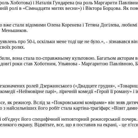
роль Хоботова) і Наталія Гундарева (на роль Маргарити Павлівни)
чній ролі в «Сімнадцяти митях весни») і Віктора Борцова. Як пояс
що вже стали відомими Олена Коренева і Тетяна Догілева, любим
ег Меньшиков.
лень про 50-і, оскільки мене тоді ще не було.», - зізнавався ві
своїх ролях.
или, вона стала по-справжньому культовою. Багатьом акторам во
на довгі роки став Хоботним, Ульянова - Маргаритою Павлівною, 
щезазначених ролей Дзержинського («Двадцяте грудня», «Товариш 
омедії «Неймовірне парі», ліричній комедії «Герой її роману» і 
 все, як режисер. Вслід за «Покровськимі комірами» він зняв дит
з найсильніших його робіт стала картіна-трагіфарс «Візит дами»
о і об'єднує його специфічний неповторний режисерський почер
икого екрану. Відмітьте, все, що я поставив на екрані, - це п'єс