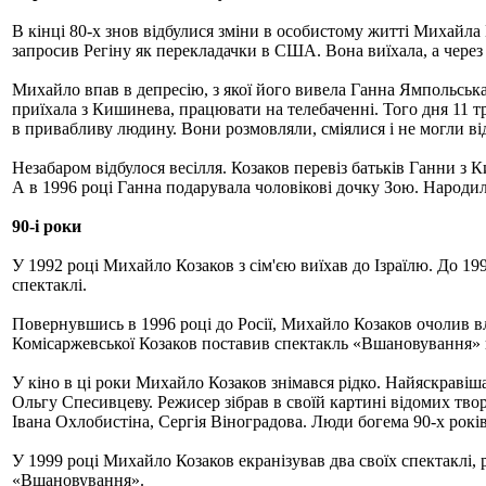
В кінці 80-х знов відбулися зміни в особистому житті Михай
запросив Регіну як перекладачки в США. Вона виїхала, а через т
Михайло впав в депресію, з якої його вивела Ганна Ямпольська,
приїхала з Кишинева, працювати на телебаченні. Того дня 11 т
в привабливу людину. Вони розмовляли, сміялися і не могли від
Незабаром відбулося весілля. Козаков перевіз батьків Ганни з 
А в 1996 році Ганна подарувала чоловікові дочку Зою. Народилас
90-і роки
У 1992 році Михайло Козаков з сім'єю виїхав до Ізраїлю. До 19
спектаклі.
Повернувшись в 1996 році до Росії, Михайло Козаков очолив вл
Комісаржевської Козаков поставив спектакль «Вшановування» 
У кіно в ці роки Михайло Козаков знімався рідко. Найяскравіша
Ольгу Спесивцеву. Режисер зібрав в своїй картині відомих тв
Івана Охлобистіна, Сергія Віноградова. Люди богема 90-х років
У 1999 році Михайло Козаков екранізував два своїх спектаклі, 
«Вшановування».