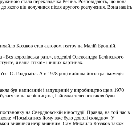
ружиною стала перекладачка Регіна. Розповідають, що вона
до якого він долучився після другого розлучення. Вона навіть
Михайло Козаков став актором театру на Малій Бронній.
а «Вся королівська рать», водевілі Олександра Белінського
уйте, я ваша тітка!» і інших картинах.
'єсі О. Голдсміта. А в 1978 році вийшла його трагікомедія
ктакля був написаний і запущений у виробництво ще в 1970
булася зміна керівництва, і зйомки телеспектакля були
остановку на Свердловській кіностудії. Правда, на той час в
акова: «Посміхатися йому вже було доволі складно». У
инськой виявився незрівнянним. Сам Михайло Козаков також