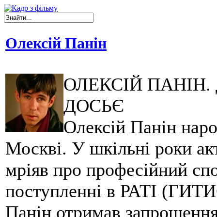
Олексій Панін
ОЛЕКСІЙ ПАНІН.
ДОСЬЄ
Олексій Панін наро
Москві. У шкільні роки ак
мріяв про професійний спо
поступленні в РАТІ (ГИТИ
Панін отримав запрошення 