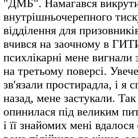
"ДМБ". Намагався викрутит
внутрішньочерепного тиску
відділення для призовників
вчився на заочному в ГИТИС
психлікарні мене вигнали 
на третьому поверсі. Увеч
зв'язали простирадла, і я с
назад, мене застукали. Так
опинилася під великим пи
і її знайомих мені вдалося