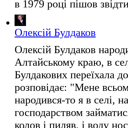
в 1979 році пішов звідти
Олексій Булдаков
Олексій Булдаков народи
Алтайському краю, в сел
Булдакових переїхала до
розповідає: "Мене всьо
народився-то я в селі, н
господарством займатися
колов і пиляв, і воду нос.