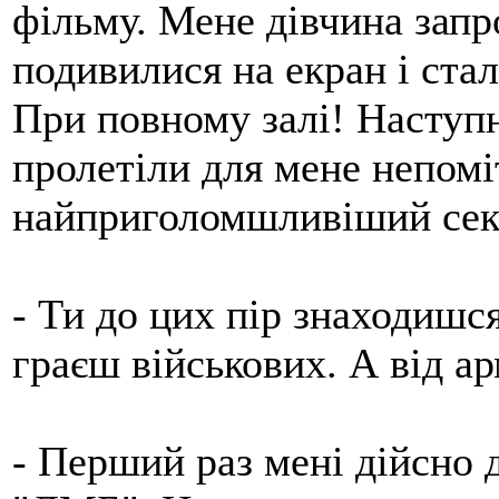
фільму. Мене дівчина запр
подивилися на екран і ста
При повному залі! Наступн
пролетіли для мене непомі
найприголомшливіший секс
- Ти до цих пір знаходишся
граєш військових. А від а
- Перший раз мені дійсно д