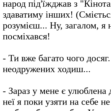
народ під'їжджав з "Кінота
здаватиму інших! (Смієтьс
розумієш... Ну, загалом, я 
посміхався!
- Ти вже багато чого досяг
неодружених ходиш...
- Зараз у мене є улюблена 
неї я поки узяти на себе н