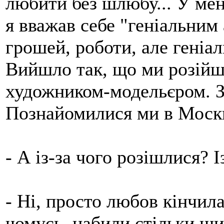
любити без шлюбу... У мен
я вважав себе "геніальним 
грошей, роботи, але геніал
Вийшло так, що ми розійш
художником-модельєром. З
Познайомилися ми в Москві
- А із-за чого розішлися? 
- Ні, просто любов кінчил
чомусь, набили стільки ш