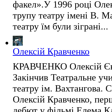
факел».У 1996 році Оле
трупу театру імені В. М
театру їм були зіграні...
Олексій Кравченко
КРАВЧЕНКО Олексій Євге
Закінчив Театральне уч
театру ім. Вахтангова. С
Олексій Кравченко, перш
дебют у фільмі Елема К