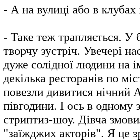
- А на вулиці або в клубах
- Таке теж трапляється. У 
творчу зустріч. Увечері на
дуже солідної людини на і
декілька ресторанів по мі
повезли дивитися нічний А
півгодини. І ось в одному 
стриптиз-шоу. Дівча змов
"заїжджих акторів". Я це з