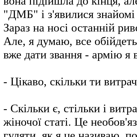
вона підійшла до кінця, ал
"ДМБ" і з'явилися знайомі 
Зараз на носі останній рив
Але, я думаю, все обійдеть
вже дати звання - армію я 
- Цікаво, скільки ти витра
- Скільки є, стільки і вит
жіночої статі. Це необов'я
гуляти, як я це називаю, п