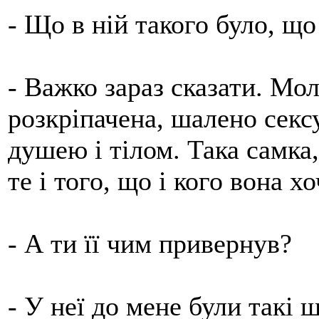
- Що в ній такого було, щ
- Важко зараз сказати. Мол
розкріпачена, шалено сексу
душею і тілом. Така самка,
те і того, що і кого вона хо
- А ти її чим привернув?
- У неї до мене були такі 