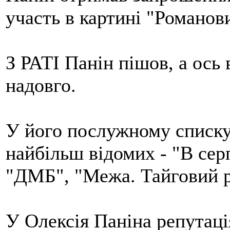
участь в картині "Романови
З РАТІ Панін пішов, а ось 
надовго.
У його послужному списку
найбільш відомих - "В серп
"ДМБ", "Межа. Тайговий р
У Олексія Паніна репутація