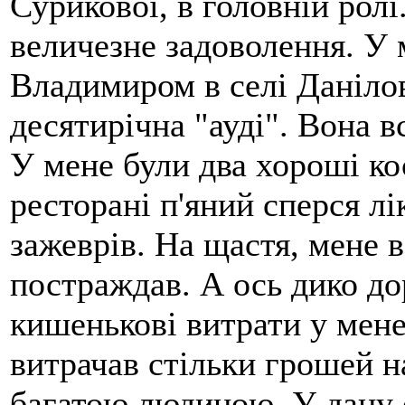
Сурикової, в головній ролі
величезне задоволення. У 
Владимиром в селі Данілов
десятирічна "ауді". Вона в
У мене були два хороші ко
ресторані п'яний сперся лік
зажеврів. На щастя, мене в
постраждав. А ось дико до
кишенькові витрати у мене
витрачав стільки грошей на
багатою людиною. У дану с