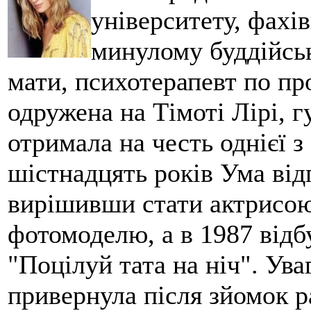
університету, фахів
минулому буддійськ
мати, психотерапевт по про
одружена на Тімоті Лірі, г
отримала на честь однієї з
шістнадцять років Ума від
вирішивши стати актрисою
фотомоделю, а в 1987 відбу
"Поцілуй тата на ніч". Ува
привернула після зйомок 