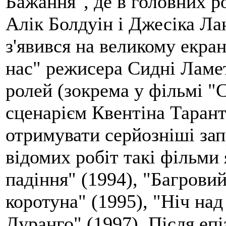
Бажання", де в головних ро
Алік Болдуін і Джесіка Ла
з'явився на великому екра
нас" режисера Сидні Ламет
ролей (зокрема у фільмі "
сценарієм Квентіна Тарант
отримувати серйозніші за
відомих робіт такі фільми
падіння" (1994), "Багровий
коротуна" (1995), "Ніч на
Дуранго" (1997). Після еп