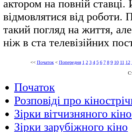
актором на повній ставці. 
відмовлятися від роботи. 
такий погляд на життя, ал
ніж в ста телевізійних пос
<<
Початок
<
Попередня
1
2
3
4
5
6
7
8
9
10
11
12
Ст
Початок
Розповіді про кінострі
Зірки вітчизняного кіно
Зірки зарубіжного кіно