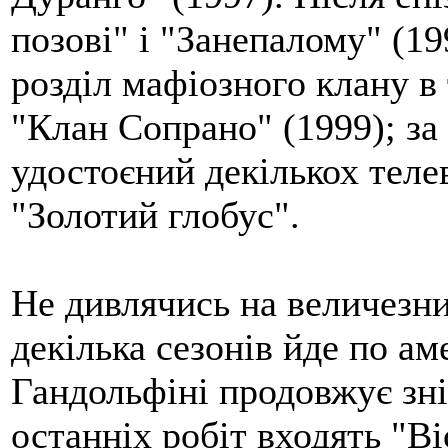
позові" і "Занепалому" (1
розділ мафіозного клану в 
"Клан Сопрано" (1999); за
удостоєний декількох телев
"Золотий глобус".
Не дивлячись на величезни
декілька сезонів йде по а
Гандольфіні продовжує зні
останніх робіт входять "Ві