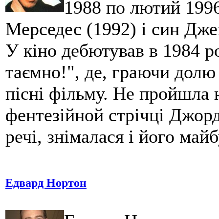
1988 по лютий 1996
Мерседес (1992) і син Дже
У кіно дебютував в 1984 
таємно!", де, граючи долю 
пісні фільму. Не пройшла н
фентезійной стрічці Джорд
речі, знімалася і його май
Едвард Нортон