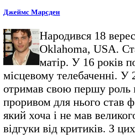
Джеймс Марсден
Народився 18 вересн
Oklahoma, USA. Ст
матір. У 16 років 
місцевому телебаченні. У 2
отримав свою першу роль 
проривом для нього став ф
який хоча і не мав великог
відгуки від критиків. З ци