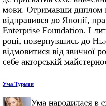
мови. Отримавши диплом в 
відправився до Японії, пра
Enterprise Foundation. І ли
році, повернувшись до Нь
відмовитися від звичної р
себе акторській майстернос
Ума Турман
Ума народилася в с