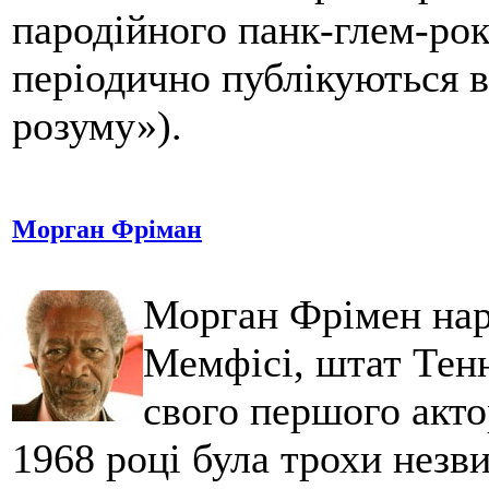
пародійного панк-глем-рок
періодично публікуються в
розуму»).
Морган Фріман
Морган Фрімен нар
Мемфісі, штат Тен
свого першого акто
1968 році була трохи незв