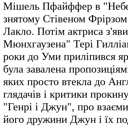
Мішель Пфайффер в "Небез
знятому Стівеном Фрірзо
Лакло. Потім актриса з'яв
Мюнхгаузена" Тері Гилліам
роки до Уми приліпився ярл
була завалена пропозиціями
яких просто втекла до Англ
глядачів і критики прокину
"Генрі і Джун", про взаєм
його дружини Джун і їх по