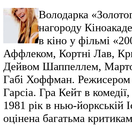
Володарка «Золотог
нагороду Кіноака
в кіно у фільмі «2
Аффлеком, Кортні Лав, Кр
Дейвом Шаппеллем, Марто
Габі Хоффман. Режисером 
Гарсіа. Гра Кейт в комедії,
1981 рік в нью-йоркській 
оцінена багатьма критикам