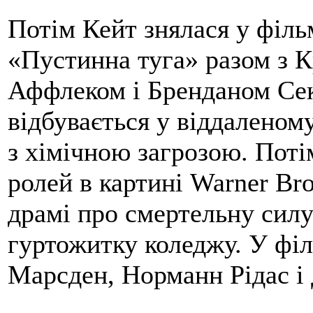
Потім Кейт знялася у філ
«Пустинна туга» разом з К
Аффлеком і Бренданом Сек
відбувається у віддаленому
з хімічною загрозою. Поті
ролей в картині Warner Bro
драмі про смертельну сил
гуртожитку коледжу. У фі
Марсден, Норманн Рідас 