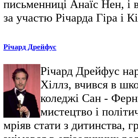
письменниці Анаїс Нен, і 
за участю Річарда Гіра і К
Річард Дрейфус
Річард Дрейфус нар
Хіллз, вчився в шко
коледжі Сан - Ферн
мистецтво і політи
мріяв стати з дитинства, г