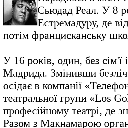
Сьюдад Реал. У 8 ро
Естремадуру, де від
потім францисканську шко
У 16 років, один, без сім'ї
Мадрида. Змінивши безліч 
осідає в компанії «Телефон
театральної групи «Los Gol
професійному театрі, де 
Разом з Макнамарою орган