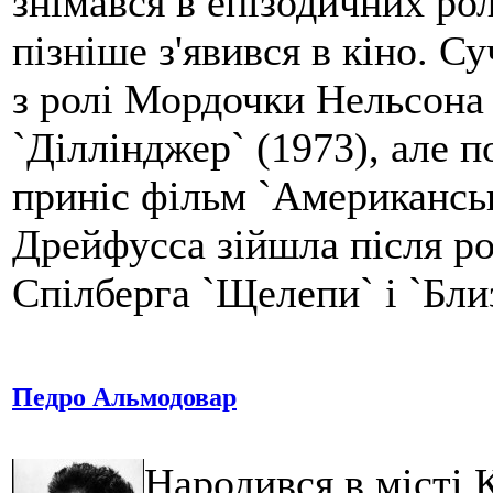
знімався в епізодичних рол
пізніше з'явився в кіно. С
з ролі Мордочки Нельсона
`Діллінджер` (1973), але 
приніс фільм `Американські
Дрейфусса зійшла після ро
Спілберга `Щелепи` і `Близ
Педро Альмодовар
Народився в місті 