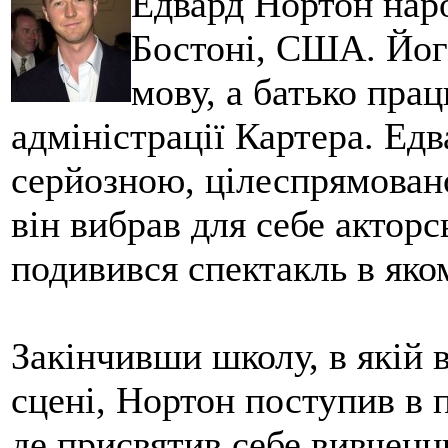
Едвард Нортон наро
Бостоні, США. Йог
мову, а батько пра
адміністрації Картера. Едв
серйозною, цілеспрямовано
він вибрав для себе акторс
подивився спектакль в яко
Закінчивши школу, в якій в
сцені, Нортон поступив в 
де присвятив себе вивченню