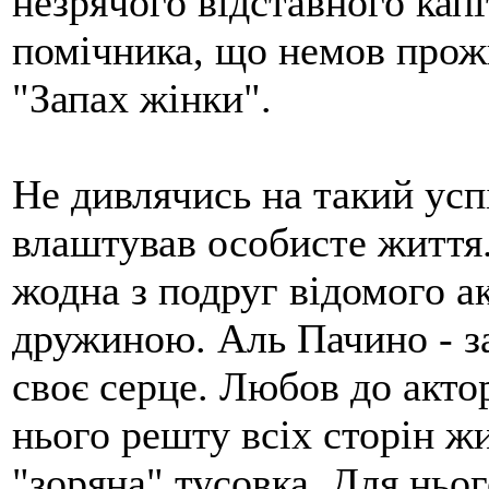
незрячого відставного кап
помічника, що немов прожи
"Запах жінки".
Не дивлячись на такий успі
влаштував особисте життя.
жодна з подруг відомого ак
дружиною. Аль Пачино - за
своє серце. Любов до акто
нього решту всіх сторін ж
"зоряна" тусовка. Для ньог