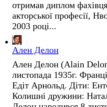
отримав диплом фахівця 
акторської професії, Н
2003 році...
Ален Делон
Ален Делон (Alain Delon
листопада 1935г. Франці
Едіт Арнольд. Діти: Ент
Колишні дружини: Натал
Делон народився 8 листо