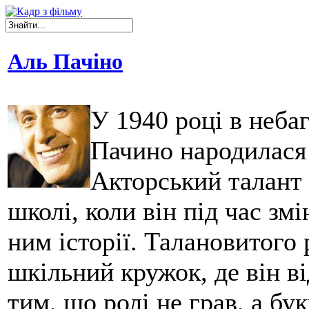
Аль Пачіно
У 1940 році в небаг
Пачино народилася 
Акторський талант
школі, коли він під час зм
ним історії. Талановитого 
шкільний кружок, де він ві
тим, що ролі не грав, а б