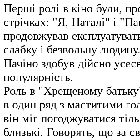
Перші ролі в кіно були, пр
стрічках: "Я, Наталі" і "П
продовжував експлуатувати
слабку і безвольну людину
Пачіно здобув дійсно усес
популярність.
Роль в "Хрещеному батьку
в один ряд з маститими го
він міг погоджуватися тіль
близькі. Говорять, що за с