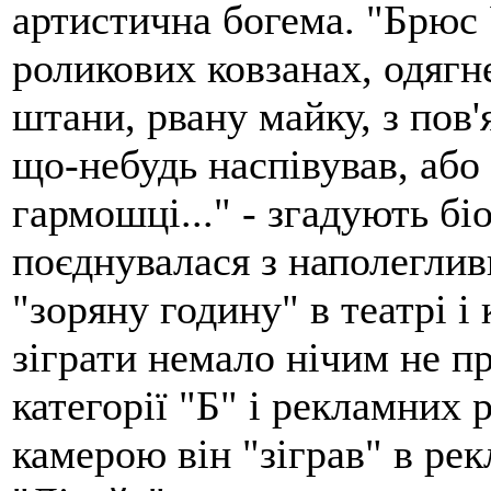
артистична богема. "Брюс 
роликових ковзанах, одягн
штани, рвану майку, з пов'
що-небудь наспівував, або 
гармошці..." - згадують бі
поєднувалася з наполегли
"зоряну годину" в театрі і
зіграти немало нічим не п
категорії "Б" і рекламних
камерою він "зіграв" в ре