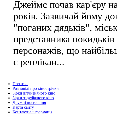
Джеймс почав кар'єру на
років. Зазвичай йому д
"поганих дядьків", місь
представника покидьків 
персонажів, що найбільш
є реплікан...
Початок
Розповіді про кінострічки
Зірки вітчизняного кіно
Зірки зарубіжного кіно
Дружні посилання
Карта сайту
Контактна інформація