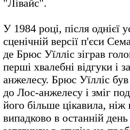
"Лівайс".
У 1984 році, після однієї 
сценічній версії п'єси Се
де Брюс Уїлліс зіграв гол
перші хвалебні відгуки і 
анжелесу. Брюс Уїлліс був
до Лос-анжелесу і зміг по
його більше цікавила, ніж
випадково в останній день