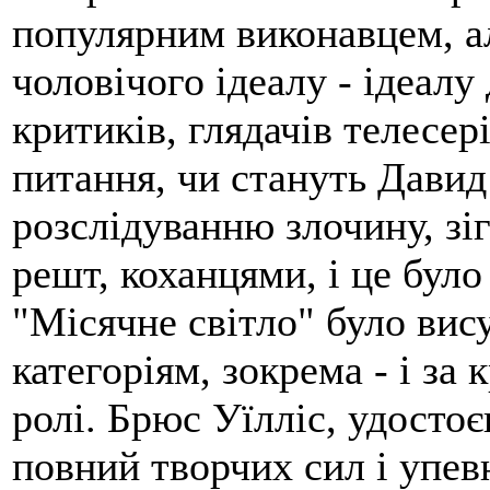
популярним виконавцем, ал
чоловічого ідеалу - ідеалу
критиків, глядачів телесер
питання, чи стануть Давид
розслідуванню злочину, зі
решт, коханцями, і це бул
"Місячне світло" було вис
категоріям, зокрема - і за
ролі. Брюс Уїлліс, удостоє
повний творчих сил і упевн