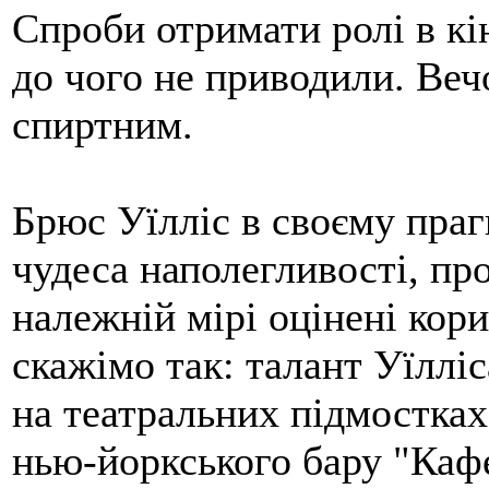
Спроби отримати ролі в кін
до чого не приводили. Веч
спиртним.
Брюс Уїлліс в своєму праг
чудеса наполегливості, про
належній мірі оцінені кор
скажімо так: талант Уїллі
на театральних підмостках
нью-йоркського бару "Кафе