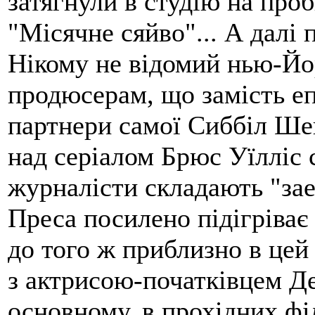
затягнули в студію на проб
"Місячне сяйво"... А далі 
Нікому не відомий нью-Йо
продюсерам, що замість еп
партнери самої Сиббіл Ше
над серіалом Брюс Уїлліс 
журналісти складають "зае
Преса посилено підігріває 
до того ж приблизно в цей
з актрисою-початківцем Де
основному, в прохідних фі