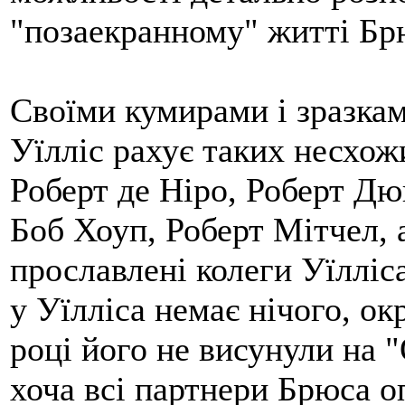
"позаекранному" житті Бр
Своїми кумирами і зразка
Уїлліс рахує таких несхожи
Роберт де Ніро, Роберт Дю
Боб Хоуп, Роберт Мітчел, 
прославлені колеги Уїлліса
у Уїлліса немає нічого, ок
році його не висунули на 
хоча всі партнери Брюса о