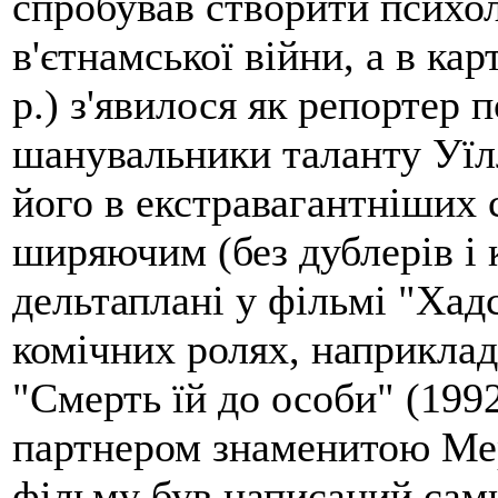
спробував створити психол
в'єтнамської війни, а в ка
р.) з'явилося як репортер 
шанувальники таланту Уїл
його в екстравагантніших 
ширяючим (без дублерів і 
дельтаплані у фільмі "Хадс
комічних ролях, наприклад
"Смерть їй до особи" (1992 
партнером знаменитою Мер
фільму був написаний сами