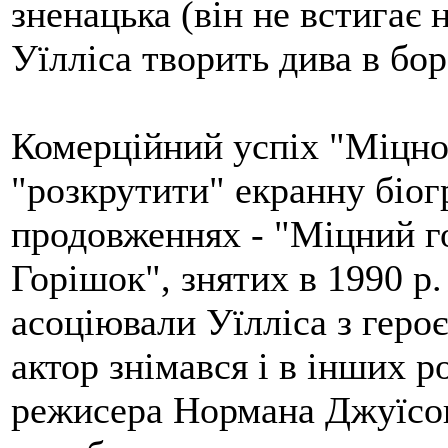
зненацька (він не встигає 
Уїлліса творить дива в бор
Комерційний успіх "Міцно
"розкрутити" екранну біог
продовженнях - "Міцний г
Горішок", знятих в 1990 р.
асоціювали Уїлліса з геро
актор знімався і в інших р
режисера Нормана Джуїсона