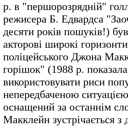
р. в "першорозрядній" голл
режисера Б. Едвардса "Зао
десяти років пошуків!) був
акторові широкі горизонти
поліцейського Джона Макк
горішок" (1988 р. показал
використовувати риси поп
непередбаченою ситуацією
оснащений за останнім сло
Макклейн зустрічається з