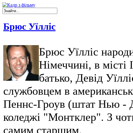
Брюс Уїлліс
Брюс Уїлліс народи
Німеччині, в місті 
батько, Девід Уїлл
службовцем в американські
Пеннс-Гроув (штат Нью - 
коледжі "Монтклер". З чоти
самим старшим.