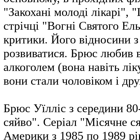
"Закохані молоді лікарі", 
стрічці "Вогні Святого Ель
критики. Його відносини 
розвиватися. Брюс любив 
алкоголем (вона навіть лік
вони стали чоловіком і др
Брюс Уїлліс з середини 80-
сяйво". Серіал "Місячне с
Америки з 1985 по 1989 рі