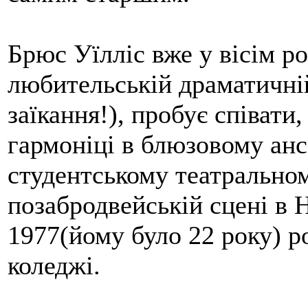
Брюс Уїлліс вже у вісім р
любительській драматичній 
заїкання!), пробує співати
гармоніці в блюзовому анса
студентському театральному
позабродвейській сцені в 
1977(йому було 22 року) р
коледжі.