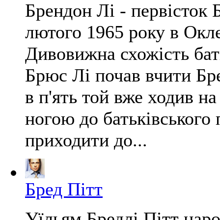
Брендон Лі - первісток Б
лютого 1965 року в Окл
Дивовижна схожість бать
Брюс Лі почав вчити Бре
в п'ять той вже ходив на
ногою до батьківського 
приходити до...
Бред Пітт
Уїльям Бредлі Пітт наро