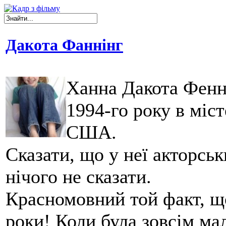
Дакота Фаннінг
Ханна Дакота Фенн
1994-го року в міс
США.
Сказати, що у неї акторськ
нічого не сказати.
Красномовний той факт, що
роки! Коли була зовсім ма