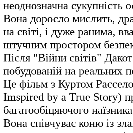
неоднозначна сукупність 
Вона доросло мислить, дра
на світі, і дуже ранима, в
штучним простором безпе
Після "Війни світів" Дакот
побудованій на реальних п
Це фільм з Куртом Рассел
Imspired by а True Story) 
багатообіцяючого наїзника
Вона співчуває коню із зл