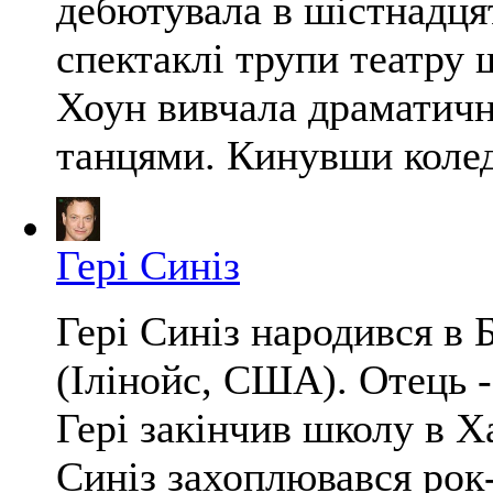
дебютувала в шістнадцят
спектаклі трупи театру 
Хоун вивчала драматичн
танцями. Кинувши коледж
Гері Синіз
Гері Синіз народився в 
(Ілінойс, США). Отець -
Гері закінчив школу в 
Синіз захоплювався рок