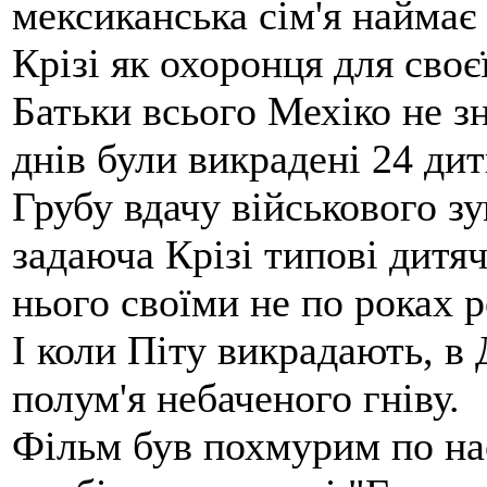
мексиканська сім'я наймає
Крізі як охоронця для своє
Батьки всього Мехіко не зн
днів були викрадені 24 ди
Грубу вдачу військового з
задаюча Крізі типові дитяч
нього своїми не по роках 
І коли Піту викрадають, в 
полум'я небаченого гніву.
Фільм був похмурим по нас