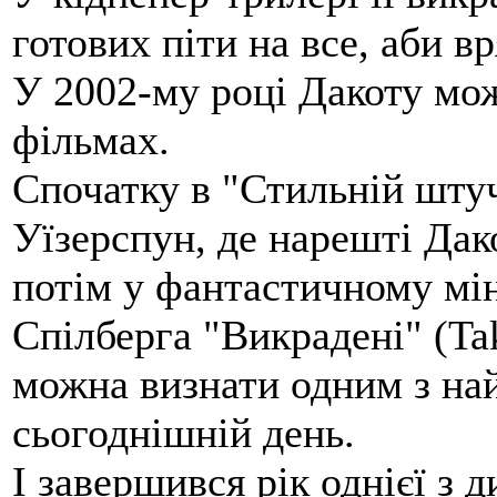
готових піти на все, аби в
У 2002-му році Дакоту мо
фільмах.
Спочатку в "Стильній штуч
Уїзерспун, де нарешті Дак
потім у фантастичному мін
Спілберга "Викрадені" (Ta
можна визнати одним з на
сьогоднішній день.
І завершився рік однієї з 