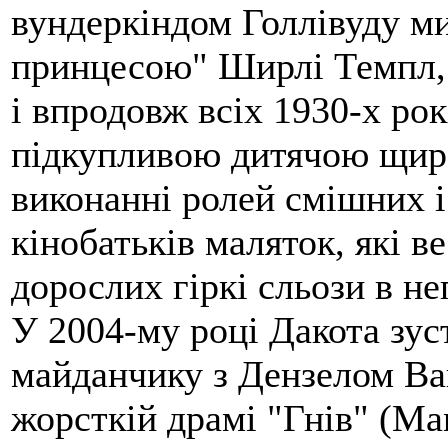
вундеркіндом Голлівуду м
принцесою" Ширлі Темпл, щ
і впродовж всіх 1930-х ро
підкупливою дитячою щиро
виконанні ролей смішних і
кінобатьків маляток, які 
дорослих гіркі сльози в н
У 2004-му році Дакота зус
майданчику з Дензелом Ва
жорсткій драмі "Гнів" (Man