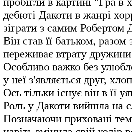
пробігли в картині "Гра в 
дебюті Дакоти в жанрі хор
зіграти з самим Робертом 
Він став її батьком, разом
переживає втрату дружини
Особливо важко без улюбле
у неї з'являється друг, хло
Ось тільки існує він в її уя
Роль у Дакоти вийшла на с
Позначаючи приховані темн
навіть змінила свій колір в