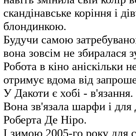
скандінавське коріння і ді
блондинкою.
Будучи самою затребувано
вона зовсім не збиралася 
Робота в кіно аніскільки не
отримує вдома від запрошен
У Дакоти є хобі - в'язання.
Вона зв'язала шарфи і для
Роберта Де Ніро.
І зимою 2005-го року для 