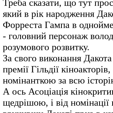
Треба сказати, що тут про
який в рік народження Дак
Форреста Гампа в однойм
- головний персонаж волод
розумового розвитку.
За свого виконання Дакота
премії Гільдії кіноакторі
номінанткою за всю історію
А ось Асоціація кінокрити
щедрішою, і від номінації