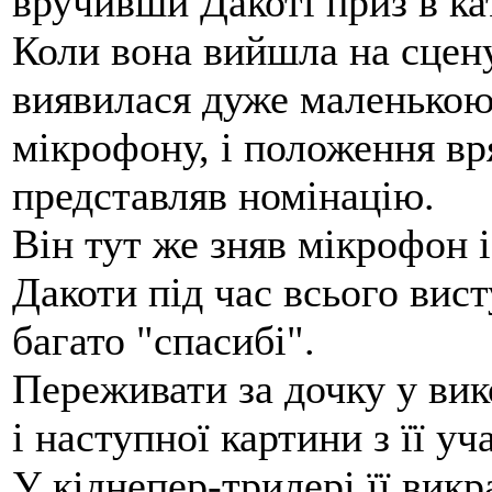
вручивши Дакоті приз в ка
Коли вона вийшла на сцену
виявилася дуже маленькою 
мікрофону, і положення в
представляв номінацію.
Він тут же зняв мікрофон і
Дакоти під час всього вист
багато "спасибі".
Переживати за дочку у вик
і наступної картини з її уч
У кіднепер-трилері її викр