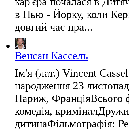
кар'єра почалася в Дитя
в Нью - Йорку, коли Кері
довгий час пра...
Венсан Кассель
Ім'я (лат.) Vincent Cass
народження 23 листопад
Париж, ФранціяВсього 
комедія, криміналДружи
дитинаФільмографія: Ре