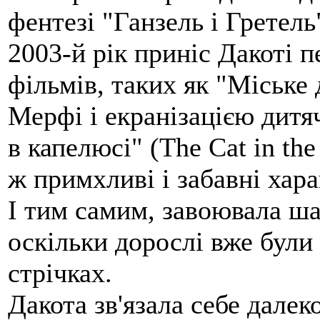
фентезі "Ганзель і Гретель"
2003-й рік приніс Дакоті п
фільмів, таких як "Міське 
Мерфі і екранізацією дитя
в капелюсі" (The Cat in th
ж примхливі і забавні хара
І тим самим, завоювала ша
оскільки дорослі вже були 
стрічках.
Дакота зв'язала себе дале