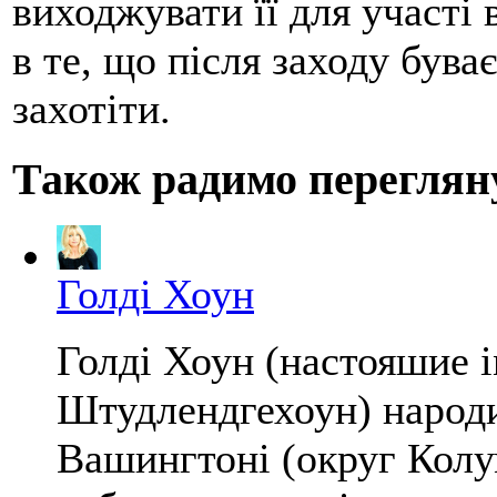
виходжувати її для участі
в те, що після заходу бува
захотіти.
Також радимо переглян
Голді Хоун
Голді Хоун (настояшие і
Штудлендгехоун) народи
Вашингтоні (округ Колу