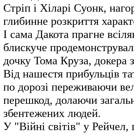
Стріп і Хіларі Суонк, наг
глибинне розкриття характе
І сама Дакота прагне всіля
блискуче продемонструвала
дочку Тома Круза, докера 
Від нашестя прибульців та
по дорозі переживаючи вел
перешкод, долаючи загальн
збентежених людей.
У "Війні світів" у Рейчел