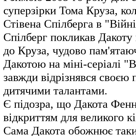
суперзірки Тома Круза, ко
Стівена Спілберга в "Війні 
Спілберг покликав Дакоту 
до Круза, чудово пам'ятаю
Дакотою на міні-серіалі "
завжди відрізнявся своєю 
дитячими талантами.
Є підозра, що Дакота Фен
відкриттям для великого кі
Сама Дакота обожнює таки