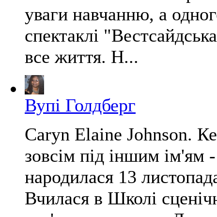
уваги навчанню, а одног
спектаклі "Вестсайдська 
все життя. Н...
Вупі Голдберг
Caryn Elaine Johnson. К
зовсім під іншим ім'ям 
народилася 13 листопад
Вчилася в Школі сценіч