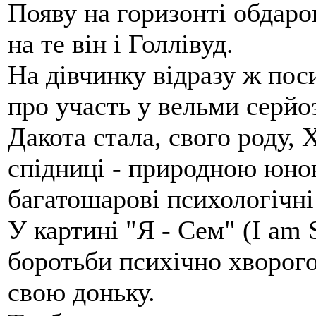
Появу на горизонті обдаро
на те він і Голлівуд.
На дівчинку відразу ж пос
про участь у вельми серйо
Дакота стала, свого роду,
спідниці - природною юно
багатошарові психологічні
У картині "Я - Сем" (I am
боротьби психічно хворого
свою доньку.