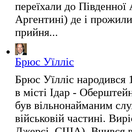
переїхали до Південної 
Аргентині) де і прожили
прийня...
Брюс Уїлліс
Брюс Уїлліс народився 1
в місті Ідар - Оберштейн
був вільнонайманим слу
військовій частині. Вир
Джерсі, США). Вчився в