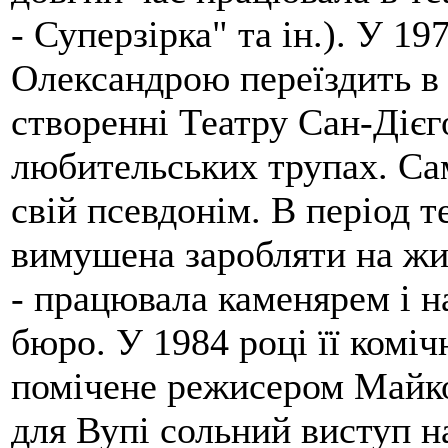
- Суперзірка" та ін.). У 19
Олександрою переїздить в 
створенні Театру Сан-Дієг
любительських трупах. Сам
свій псевдонім. В період т
вимушена заробляти на жи
- працювала каменярем і 
бюро. У 1984 році її комі
помічене режисером Майко
для Вупі сольний виступ н