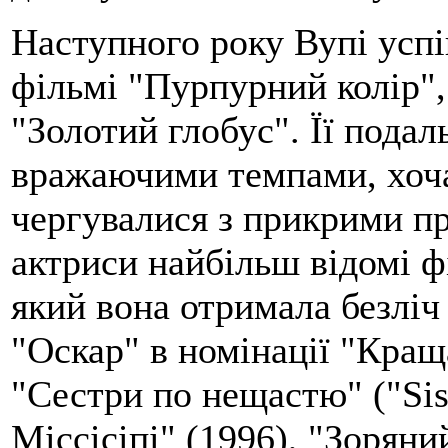
Наступного року Вупі успі
фільмі "Пурпурний колір",
"Золотий глобус". Її подал
вражаючими темпами, хоча
чергувалися з прикрими п
актриси найбільш відомі ф
який вона отримала безліч 
"Оскар" в номінації "Кращ
"Сестри по нещастю" ("Sis
Міссісіпі" (1996), "Зоряни