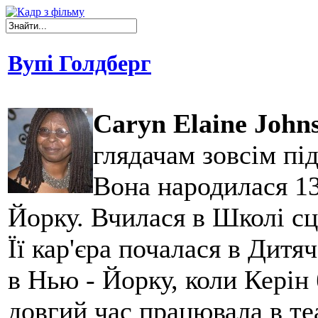
Вупі Голдберг
Caryn Elaine John
глядачам зовсім пі
Вона народилася 13
Йорку. Вчилася в Школі с
Її кар'єра почалася в Дит
в Нью - Йорку, коли Керін 
довгий час працювала в теа