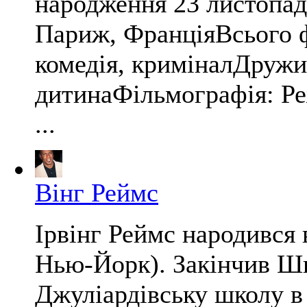
народження 23 листопад
Париж, ФранціяВсього 
комедія, криміналДружи
дитинаФільмографія: Ре
...
Вінг Реймс
Ірвінг Реймс народився 
Нью-Йорк). Закінчив Шк
Джуліардівську школу в