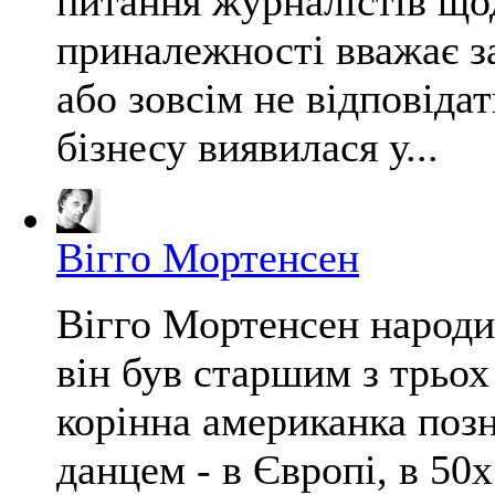
питання журналістів щод
приналежності вважає з
або зовсім не відповіда
бізнесу виявилася у...
Вігго Мортенсен
Вігго Мортенсен народи
він був старшим з трьох 
корінна американка позн
данцем - в Європі, в 50