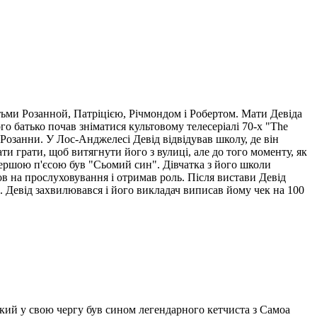
ітьми Розанной, Патріцією, Річмондом і Робертом. Мати Девіда
го батько почав зніматися культовому телесеріалі 70-х "The
 Розанни. У Лос-Анджелесі Девід відвідував школу, де він
ти грати, щоб витягнути його з вулиці, але до того моменту, як
першою п'єсою був "Сьомий син". Дівчатка з його школи
в на прослуховування і отримав роль. Після вистави Девід
ь. Девід захвилювався і його викладач виписав йому чек на 100
який у свою чергу був сином легендарного кетчиста з Самоа