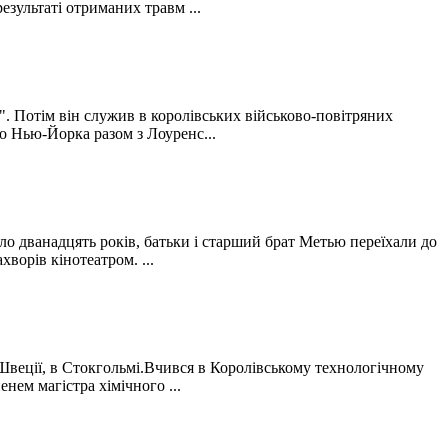
езультаті отриманих травм ...
". Потім він служив в королівських військово-повітряних
до Нью-Йорка разом з Лоуренс...
ло дванадцять років, батьки і старший брат Метью переїхали до
хворів кінотеатром. ...
Швеції, в Стокгольмі.Вчився в Королівському технологічному
енем магістра хімічного ...