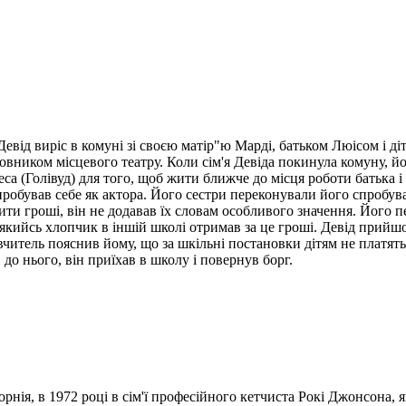
Девід виріс в комуні зі своєю матір"ю Марді, батьком Люісом і д
новником місцевого театру. Коли сім'я Девіда покинула комуну, йо
еса (Голівуд) для того, щоб жити ближче до місця роботи батька і
пробував себе як актора. Його сестри переконували його спробува
ти гроші, він не додавав їх словам особливого значення. Його 
 якийсь хлопчик в іншій школі отримав за це гроші. Девід прийшо
вчитель пояснив йому, що за шкільні постановки дітям не платят
до нього, він приїхав в школу і повернув борг.
ія, в 1972 році в сім'ї професійного кетчиста Рокі Джонсона, 