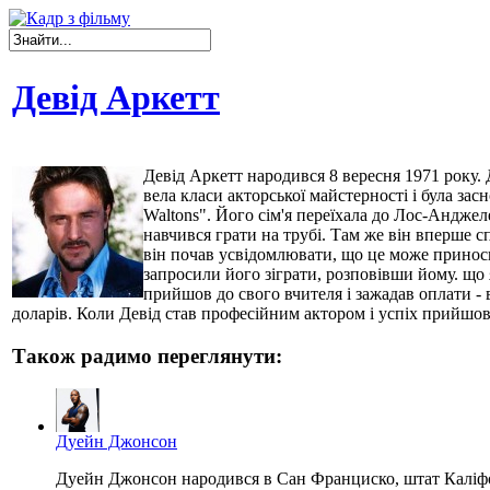
Девід Аркетт
Девід Аркетт народився 8 вересня 1971 року. 
вела класи акторської майстерності і була зас
Waltons". Його сім'я переїхала до Лос-Анджел
навчився грати на трубі. Там же він вперше с
він почав усвідомлювати, що це може приноси
запросили його зіграти, розповівши йому. що
прийшов до свого вчителя і зажадав оплати - 
доларів. Коли Девід став професійним актором і успіх прийшов 
Також радимо переглянути:
Дуейн Джонсон
Дуейн Джонсон народився в Сан Франциско, штат Каліфорн