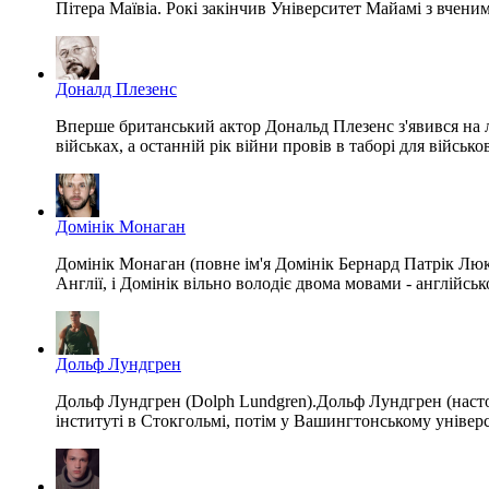
Пітера Маївіа. Рокі закінчив Університет Майамі з вченим
Доналд Плезенс
Вперше британський актор Дональд Плезенс з'явився на ло
військах, а останній рік війни провів в таборі для війс
Домінік Монаган
Домінік Монаган (повне ім'я Домінік Бернард Патрік Люк
Англії, і Домінік вільно володіє двома мовами - англійськ
Дольф Лундгрен
Дольф Лундгрен (Dolph Lundgren).Дольф Лундгрен (настоя
інституті в Стокгольмі, потім у Вашингтонському університ