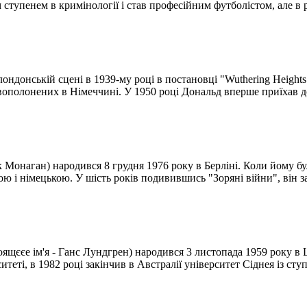
 ступенем в кримінології і став професійним футболістом, але в р
ндонській сцені в 1939-му році в постановці "Wuthering Heights
ьковополонених в Німеччині. У 1950 році Дональд вперше приїхав 
 Монаган) народився 8 грудня 1976 року в Берліні. Коли йому бу
ою і німецькою. У шість років подивившись "Зоряні війни", він за
щєєе ім'я - Ганс Лундгрен) народився 3 листопада 1959 року в 
еті, в 1982 році закінчив в Австралії університет Сіднея із ступ