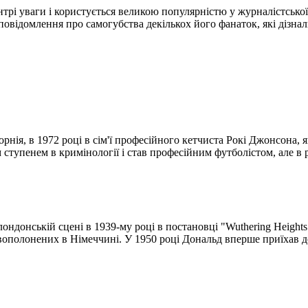
трі уваги і користується великою популярністю у журналістської 
повідомлення про самогубства декількох його фанаток, які дізнал
ія, в 1972 році в сім'ї професійного кетчиста Рокі Джонсона, 
 ступенем в кримінології і став професійним футболістом, але в р
ндонській сцені в 1939-му році в постановці "Wuthering Heights
ьковополонених в Німеччині. У 1950 році Дональд вперше приїхав 