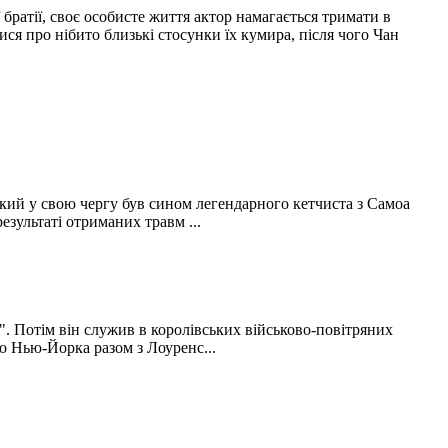
братії, своє особисте життя актор намагається тримати в
ися про нібито близькі стосунки їх кумира, після чого Чан
який у свою чергу був сином легендарного кетчиста з Самоа
езультаті отриманих травм ...
". Потім він служив в королівських військово-повітряних
до Нью-Йорка разом з Лоуренс...