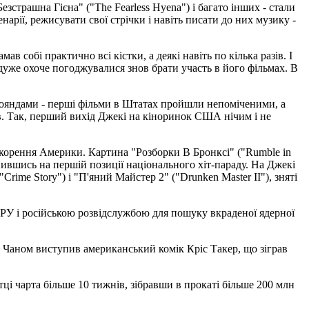
страшна Гієна" ("The Fearless Hyena") і багато інших - стали
арії, режисувати свої стрічки і навіть писати до них музику -
 собі практично всі кістки, а деякі навіть по кілька разів. І
дуже охоче погоджувалися знов брати участь в його фільмах. В
трояндами - перші фільми в Штатах пройшли непоміченими, а
в. Так, перший вихід Джекі на кіноринок США нічим і не
дкорення Америки. Картина "Розборки В Бронксі" ("Rumble in
инившись на першій позиції національного хіт-параду. На Джекі
Crime Story") і "П'яний Майстер 2" ("Drunken Master II"), зняті
о ЦРУ і російською розвідслужбою для пошуку вкраденої ядерної
 з Чаном виступив американський комік Кріс Такер, що зіграв
ці чарта більше 10 тижнів, зібравши в прокаті більше 200 млн