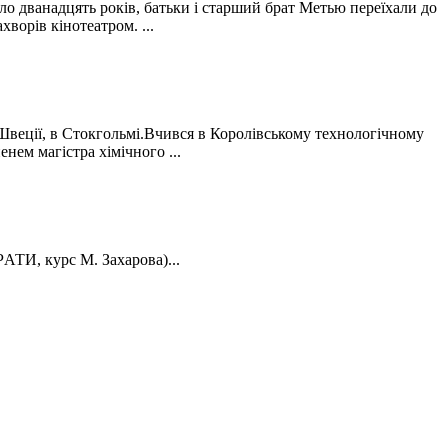
ло дванадцять років, батьки і старший брат Метью переїхали до
хворів кінотеатром. ...
Швеції, в Стокгольмі.Вчився в Королівському технологічному
енем магістра хімічного ...
АТИ, курс M. Зaxapoвa)...