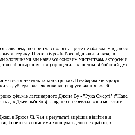
ися з лікарем, що приймав пологи. Проте незабаром їм вдалося
ому материку. Проте в 6 років його відправили назад в
ими хлопчиками він навчався бойовим мистецтвам, акторській
, тілесні покарання і т.д.) прищепила хлопчикові бойовий дух,
зніматися в невеликих кінострічках. Незабаром він здобув
ьки як дублера, але і як виконавця другорядних ролей.
перших фільмів легендарного Джона Ву - "Рука Смерті" ("Hand
ть дав Джекі ім'я Sing Lung, що в перекладі означає "стати
жекі в Брюса Лі. Чан в результаті вирішив відійти від
ово, бореться з поганими хлопцями дещо незграбно, з