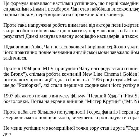
Ця формула виявилася настільки успішною, що перші комедійні 
справжніми хітами і незабаром Чан став найбільш високооплачув
одним словом, перетворився на справжній кіно-конвеєр.
Проте така напружена робота вимагала від актора певні жертви -
якщо особисто він вважає цю практику нормальною, то багато з
результаті Джекі заснував власну асоціацію каскадерів, а також
Підкоривши Азію, Чан не заспокоївся і вирішив серйозно узят
його практично повне незнання англійської мови заважало йом
закінчився.
Проте в 1994 році MTV присудило Чану нагороду за життєвий в
the Bronx"), спільна робота компаній New Line Cinema і Golden
посипалися пропозиції одна за іншою - в 1996 році студія Mirama
ще до "Розборки", які стали першими сходинками його успіху
1997 рік актор почав з випуску фільму "Перший Удар" ("First S
боєголовки. Потім на екрани вийшов "Містер Крутий" ("Mr. Ni
Проте набагато більшою популярності і серед фанатів і серед к
американського поліцейського, вимушеного розслідувати справ
Не менш успішним з комерційної точки зору став і друга "Годин
дол.