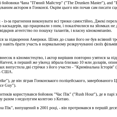
бойовики Чана "П'яний Майстер" ("The Drunken Master"), and "Без
аним актором в Гонконзі. Окрім цього він почав сам писати сцен
 із-за прагнення виконувати всі трюки самостійно, Джекі переламав
 каскадерів, що працювали з ним, і покалічилися на зйомках не 
 відкрив агентство по пошуку талантів, і власну кінокомпанію.
ися за підкорення Америки. Шлях до слави його не був всіяний 
у навіть брати участь в нормальному розкручуванні своїх фільмі
несок в кіномистецтво, і актор вирішив повторно узятися за пі
 Harvest, в перший же уїкенд зібрала близько 10 млн доларів, оп
x випустила дві стрічки з його участю - "Кримінальна Історія" ("
 в США.
trike"), де він зіграв Гонконзького поліцейського, завербованог
ce Guy").
ритиків користувався бойовик "Час Пік" ("Rush Hour"), де в парі
у разом з недолугим колегою з Китаю.
а Пік", випущений в 2001 році, - він протримався в першій десят