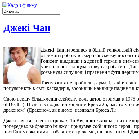
Джекі Чан
Джекі Чан
народився в бідній гонконзькій сі
отримати роботу в американському посольстві
Гонконг, віддавши на довгий термін в знаме
майстерності, танцям, співу і акробатиці. Дис
розвинула силу волі і прагнення бути першим
Тренування не пройшли дарма, і, закінчивши ш
популярність в світі каскадерів, зробивши найвище падіння в іс
Свою першу більш-менш серйозну роль актор отримав в 1975 роц
of Death"). Після несподіваної кончини Брюса Лі, багато хто п
драконом" (Драконом, як відомо, називали Брюса Лі).
Джекі знявся в шести стрічках Ло Вія, проте жодна з них не ко
попередньо вибраного іміджу і придумав собі іншого героя - п
постійними жартами і забавними трюками, виконувати які Дже