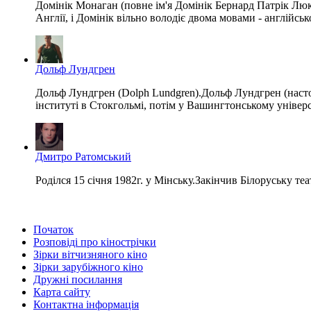
Домінік Монаган (повне ім'я Домінік Бернард Патрік Люк
Англії, і Домінік вільно володіє двома мовами - англійськ
Дольф Лундгрен
Дольф Лундгрен (Dolph Lundgren).Дольф Лундгрен (настоя
інституті в Стокгольмі, потім у Вашингтонському університ
Дмитро Ратомський
Poділcя 15 січня 1982г. у Мінську.Закінчив Білоруську 
Початок
Розповіді про кінострічки
Зірки вітчизняного кіно
Зірки зарубіжного кіно
Дружні посилання
Карта сайту
Контактна інформація