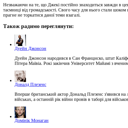
Незважаючи на те, що Джекі постійно знаходиться завжди в цен
таємниці від громадськості. Свого часу для нього стали шоком 
прагне не торкатися даної теми взагалі.
Також радимо переглянути:
Дуейн Джонсон
Дуейн Джонсон народився в Сан Франциско, штат Каліфорн
Пітера Маївіа. Рокі закінчив Університет Майамі з вченим
Доналд Плезенс
Вперше британський актор Дональд Плезенс з'явився на ло
військах, а останній рік війни провів в таборі для війс
Домінік Монаган