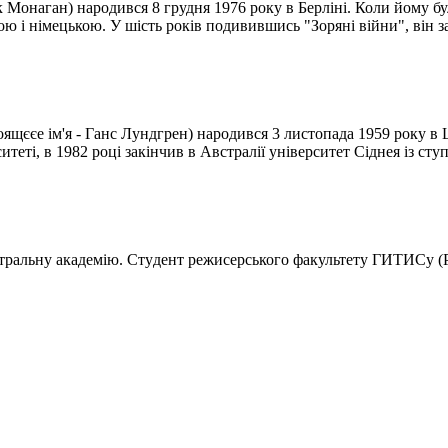
 Монаган) народився 8 грудня 1976 року в Берліні. Коли йому бу
ою і німецькою. У шість років подивившись "Зоряні війни", він за
щєєе ім'я - Ганс Лундгрен) народився 3 листопада 1959 року в 
еті, в 1982 році закінчив в Австралії університет Сіднея із ступ
театральну академію. Cтyдeнт режисерського факультету ГИТИСу (P