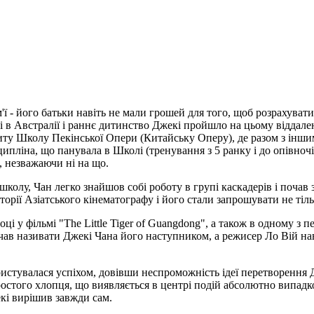
м'ї - його батьки навіть не мали грошей для того, щоб розрахуват
 в Австралії і раннє дитинство Джекі пройшло на цьому віддален
ниту Школу Пекінської Опери (Китайську Оперу), де разом з інш
ципліна, що панувала в Школі (тренування з 5 ранку і до опівночі
, незважаючи ні на що.
колу, Чан легко знайшов собі роботу в групі каскадерів і почав 
торії Азіатського кінематографу і його стали запрошувати не тіл
і у фільмі "The Little Tiger of Guangdong", а також в одному з 
очав називати Джекі Чана його наступником, а режисер Ло Вій наві
ристувалася успіхом, довівши неспроможність ідеї перетворення Д
ростого хлопця, що виявляється в центрі подій абсолютно випадк
кі вирішив завжди сам.