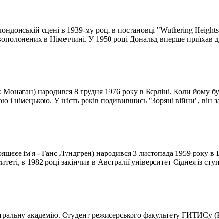
ндонській сцені в 1939-му році в постановці "Wuthering Heights
ьковополонених в Німеччині. У 1950 році Дональд вперше приїхав 
 Монаган) народився 8 грудня 1976 року в Берліні. Коли йому бу
ою і німецькою. У шість років подивившись "Зоряні війни", він за
щєєе ім'я - Ганс Лундгрен) народився 3 листопада 1959 року в 
еті, в 1982 році закінчив в Австралії університет Сіднея із ступ
театральну академію. Cтyдeнт режисерського факультету ГИТИСу (P