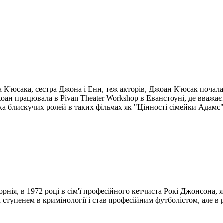
К'юсака, сестра Джона і Енн, теж акторів, Джоан К'юсак почала 
Джоан працювала в Pivan Theater Workshop в Еванстоуні, де вваж
ілька блискучих ролей в таких фільмах як "Цінності сімейки Адамс
ія, в 1972 році в сім'ї професійного кетчиста Рокі Джонсона, 
 ступенем в кримінології і став професійним футболістом, але в р