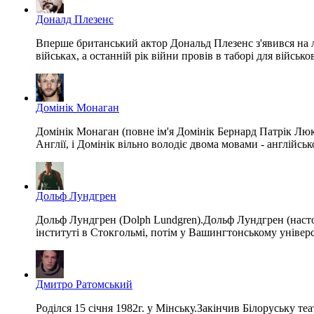
Доналд Плезенс
Вперше британський актор Дональд Плезенс з'явився на ло
військах, а останній рік війни провів в таборі для війс
Домінік Монаган
Домінік Монаган (повне ім'я Домінік Бернард Патрік Люк
Англії, і Домінік вільно володіє двома мовами - англійськ
Дольф Лундгрен
Дольф Лундгрен (Dolph Lundgren).Дольф Лундгрен (настоя
інституті в Стокгольмі, потім у Вашингтонському університ
Дмитро Ратомський
Poділcя 15 січня 1982г. у Мінську.Закінчив Білоруську 