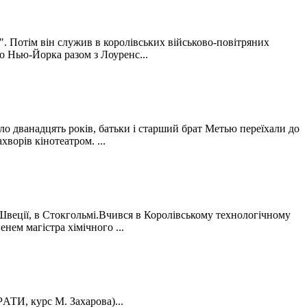
". Потім він служив в королівських військово-повітряних
до Нью-Йорка разом з Лоуренс...
ло дванадцять років, батьки і старший брат Метью переїхали до
хворів кінотеатром. ...
Швеції, в Стокгольмі.Вчився в Королівському технологічному
енем магістра хімічного ...
АТИ, курс M. Зaxapoвa)...