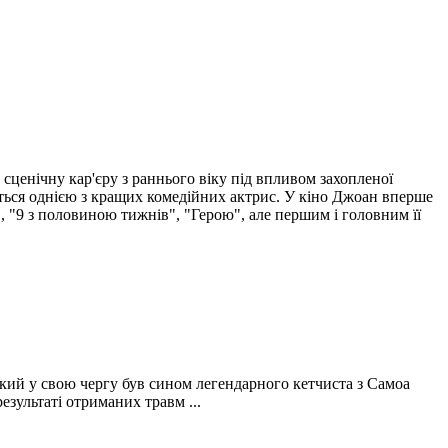
сценічну кар'єру з раннього віку під впливом захопленої
ається однією з кращих комедійних актрис. У кіно Джоан вперше
", "9 з половиною тижнів", "Герою", але першим і головним її
який у свою чергу був сином легендарного кетчиста з Самоа
езультаті отриманих травм ...