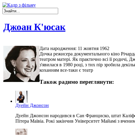
Джоан К'юсак
Дата народження: 11 жовтня 1962
Дочка режисера документального кіно Річарда 
театром матері. Як практично всі її родичі, 
з'явилася в 1980 році, з тих пір зробила дек
коханням все-таки є театр
Також радимо переглянути:
Дуейн Джонсон
Дуейн Джонсон народився в Сан Франциско, штат Каліфорн
Пітера Маївіа. Рокі закінчив Університет Майамі з вченим