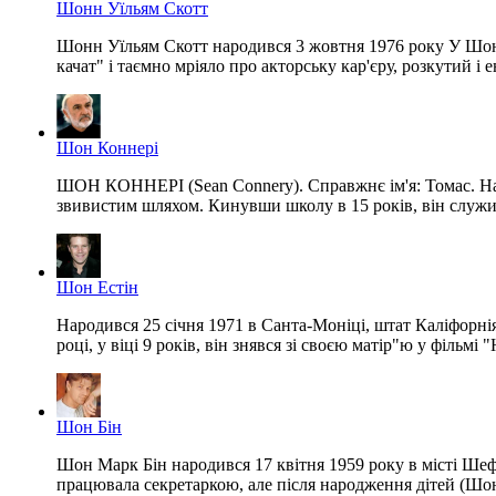
Шонн Уїльям Скотт
Шонн Уїльям Скотт народився 3 жовтня 1976 року У Шонна
качат" і таємно мріяло про акторську кар'єру, розкутий 
Шон Коннері
ШОН КОННЕРІ (Sean Connery). Справжнє ім'я: Томас. Нар
звивистим шляхом. Кинувши школу в 15 років, він служив 
Шон Естін
Народився 25 січня 1971 в Санта-Моніці, штат Каліфорнія,
році, у віці 9 років, він знявся зі своєю матір"ю у фільмі
Шон Бін
Шон Марк Бін народився 17 квітня 1959 року в місті Шефф
працювала секретаркою, але після народження дітей (Шона