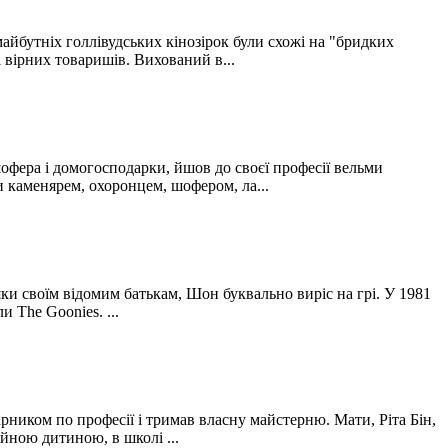
айбутніх голлівудських кінозірок були схожі на "бридких
 вірних товаришів. Вихований в...
фера і домогосподарки, йшов до своєї професії вельми
и каменярем, охоронцем, шофером, ла...
яки своїм відомим батькам, Шон буквально виріс на грі. У 1981
и The Goonies. ...
рником по професії і тримав власну майстерню. Мати, Ріта Бін,
йною дитиною, в школі ...