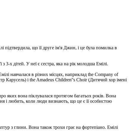
і підтвердила, що її друге ім'я Джин, і це була помилка в
з 3-х дітей. У неї є сестра, яка на рік молодша Емілі.
 Емілі навчалася в різних місцях, наприклад the Company of
р Карусель) і the Amadeus Children''s Choir (Дитячий хор імені
 про яких вона піклувалася протягом багатьох років. Вона
ня і любить, коли люди визнають, що це є її особистою
птур з глини. Вона також трохи грає на фортепіано. Емілі