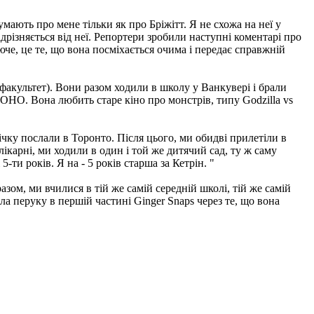
мають про мене тільки як про Бріжітт. Я не схожа на неї у
ідрізняється від неї. Репортери зробили наступні коментарі про
юче, це те, що вона посміхається очима і передає справжній
факультет). Вони разом ходили в школу у Ванкувері і брали
ВОНО. Вона любить старе кіно про монстрів, типу Godzilla vs
трічку послали в Торонто. Після цього, ми обидві прилетіли в
ікарні, ми ходили в один і той же дитячий сад, ту ж саму
-ти років. Я на - 5 років старша за Кетрін. "
зом, ми вчилися в тій же самій середній школі, тій же самій
ила перуку в першій частині Ginger Snaps через те, що вона