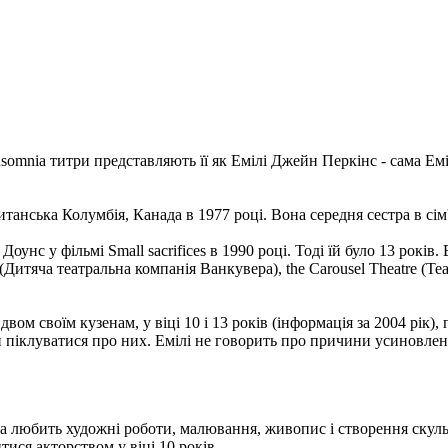
nsomnia титри представляють її як Емілі Джейн Перкінс - сама Еміл
анська Колумбія, Канада в 1977 році. Вона середня сестра в сім'ї 
унс у фільмі Small sacrifices в 1990 році. Тоді їй було 13 років.
Дитяча театральна компанія Ванкувера), the Carousel Theatre (Теат
ом своїм кузенам, у віці 10 і 13 років (інформація за 2004 рік),
ли піклуватися про них. Емілі не говорить про причини усиновлен
на любить художні роботи, малювання, живопис і створення скуль
тися акторством у віці 10 років.