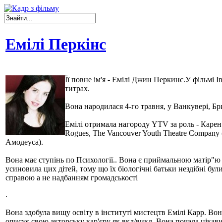
Емілі Перкінс
Її повне ім'я - Емілі Джин Перкинс.У фільмі I
титрах.
Вона народилася 4-го травня, у Ванкувері, Брит
Емілі отримала нагороду YTV за роль - Карен До
Rogues, The Vancouver Youth Theatre Company (
Амодеуса).
Вона має ступінь по Психології.. Вона є приймальною матір"ю дв
усиновила цих дітей, тому що їх біологічні батьки нездібні бу
справою а не надбанням громадськості
.
Вона здобула вищу освіту в інституті мистецтв Емілі Карр. Во
описує свою акторську кар'єру як вкл/викл. Вона почала цікави