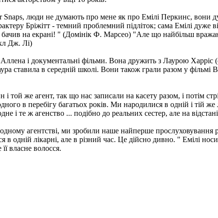
r Snaps, люди не думають про мене як про Емілі Перкинс, вони ду
арактеру Бріжітт - темний проблемний підліток; сама Емілі дуже в
я бачив на екрані! " (Домінік Ф. Марсео) "Але що найбільш вража
кл Дж. Лі)
 Аллена і документальні фільми. Вона дружить з Лаурою Харріс (
аура ставила в середній школі. Вони також грали разом у фільмі 
дин і той же агент, так що нас записали на касету разом, і потім с
ого в перебігу багатьох років. Ми народилися в одній і тій же л
 і те ж агенство ... подібно до реальних сестер, але на відстані 5
в одному агентстві, ми зробили наше найперше прослуховування ра
 в одній лікарні, але в різний час. Це дійсно дивно. " Емілі нос
 її власне волосся.