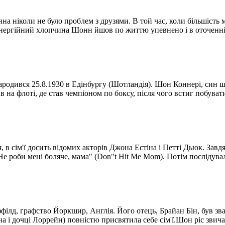
 ніколи не було проблем з друзями. В той час, коли більшість м
і енергійний хлопчина Шонн йшов по життю упевнено і в оточенні
одився 25.8.1930 в Едінбургу (Шотландія). Шон Коннері, син шо
на флоті, де став чемпіоном по боксу, після чого встиг побуват
 в сім'ї досить відомих акторів Джона Естіна і Петті Дьюк. Завд
 "Не роби мені боляче, мама" (Don"t Hit Me Mom). Потім послідувал
ілд, графство Йоркшир, Англія. Його отець, Брайан Бін, був зва
 і дочці Лоррейн) повністю присвятила себе сім'ї.Шон ріс звича