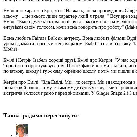
Емілі про характер Бриджіт: "На жаль, після проглядання Ginge
всьому ..., це всього лише характер який я грала. " Всупереч х
Емілі: "Емілі дуже красива, щоб бути важким підлітком, якого 
ентузіазм своїм голосом, коли вона говорить про роботу" (Май
Вона любить Fairuza Balk як актрису. Вона любить фільми Вуді
уроки драматичного мистецтва разом. Емілі грала в п'єсі яку Л
Mothra.
Емілі і Кетрін Ізабель хороші друзі. Емілі про Кетрін: "У нас о
Торонто на прослуховування. Проте, фактично ми знали один одн
початкову школу і ту ж саму середню школу, потім ми пішли в одне
Кетрін про Емілі: "Зла Емілі. Ми - як сестри. Ми знаходимося 
початковій школі, тому ж самому дитячому саду, і ми народилися
зістригла волосся прямо перед зйомками. У Ginger Snaps 2 і 3 це
Також радимо переглянути: