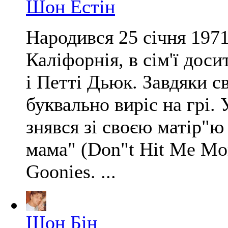
Шон Естін
Народився 25 січня 197
Каліфорнія, в сім'ї дос
і Петті Дьюк. Завдяки 
буквально виріс на грі. У
знявся зі своєю матір"ю
мама" (Don"t Hit Me Mo
Goonies. ...
Шон Бін