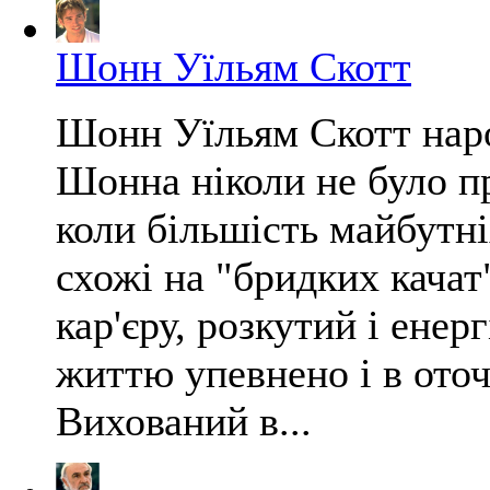
Шонн Уїльям Скотт
Шонн Уїльям Скотт наро
Шонна ніколи не було пр
коли більшість майбутні
схожі на "бридких качат
кар'єру, розкутий і ен
життю упевнено і в оточ
Вихований в...