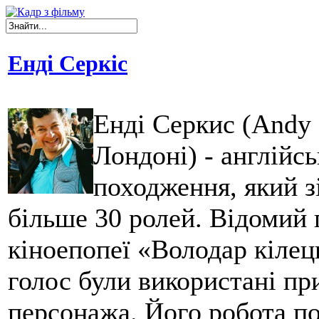
Енді Серкіс
Енді Серкиc (Andy S
Лондоні) - англійс
походження, який зі
більше 30 ролей. Відомий 
кіноепопеї «Володар кілець
голос були використані пр
персонажа. Його робота п