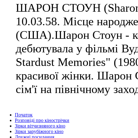
ШАРОН СТОУН (Sharon S
10.03.58. Місце народже
(США).Шарон Стоун - к
дебютувала у фільмі Вуд
Stardust Memories" (198
красивої жінки. Шарон 
сім'ї на північному заход
Початок
Розповіді про кінострічки
Зірки вітчизняного кіно
Зірки зарубіжного кіно
Дружні посилання