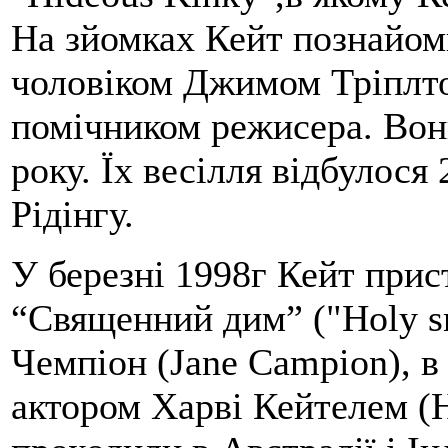
На зйомках Кейт познайом
чоловіком Джимом Тріплт
помічником режисера. Вони
року. Їх весілля відбулося
Рідінгу.
У березні 1998г Кейт прис
“Священний дим” ("Holy 
Чемпіон (Jane Campion), в
актором Харві Кейтелем (H