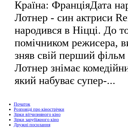
Країна: ФранціяДата на
Лотнер - син актриси Ren
народився в Ніцці. До т
помічником режисера, в
зняв свій перший фільм 
Лотнер знімає комедійни
який набуває супер-...
Початок
Розповіді про кінострічки
Зірки вітчизняного кіно
Зірки зарубіжного кіно
Дружні посилання