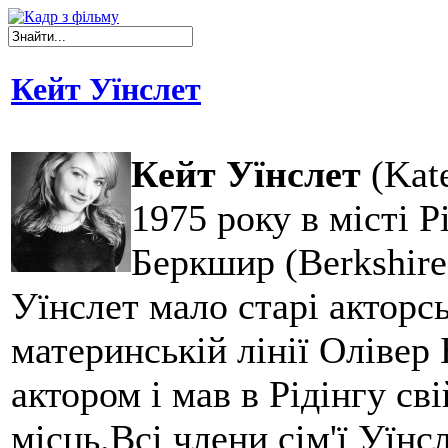
Кейт Уїнслет
Кейт Уїнслет
(Kate
1975 року в місті Р
Беркшир (Berkshire
Уїнслет мало старі акторсь
материнській лінії Олівер
актором і мав в Рідінгу св
місць.Всі члени сім'ї Уїнс