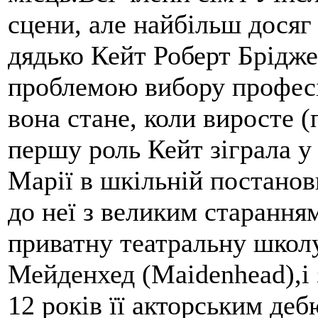
сцени, але найбільш досяг
дядько Кейт Роберт Брідже
проблемою вибору професії
вона стане, коли виросте (
першу роль Кейт зіграла у 
Марії в шкільній постановц
до неї з великим старання
приватну театральну школу
Мейденхед (Maidenhead),і з
12 років її акторським де