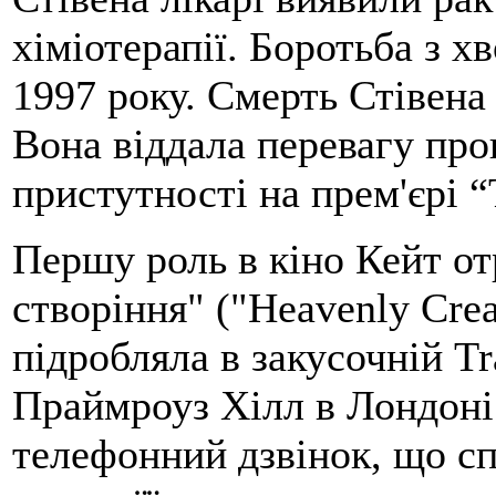
хіміотерапії. Боротьба з х
1997 року. Смерть Стівена
Вона віддала перевагу про
пристутності на прем'єрі “
Першу роль в кіно Кейт от
створіння" ("Heavenly Crea
підробляла в закусочній Tra
Праймроуз Хілл в Лондоні.
телефонний дзвінок, що сп