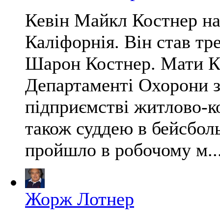
Кевін Майкл Костнер на
Каліфорнія. Він став тр
Шарон Костнер. Мати К
Департаменті Охорони зд
підприємстві житлово-к
також суддею в бейсболь
пройшло в робочому м..
Жорж Лотнер