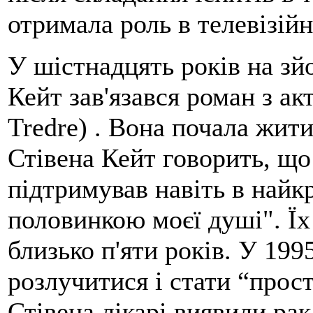
отримала роль в телевізійн
У шістнадцять років на зй
Кейт зав'язався роман з а
Tredre) . Вона почала жити
Стівена Кейт говорить, що 
підтримував навіть в найк
половинкою моєї душі". Ї
близько п'яти років. У 19
розлучитися і стати “прос
Стівена лікарі виявили рак 