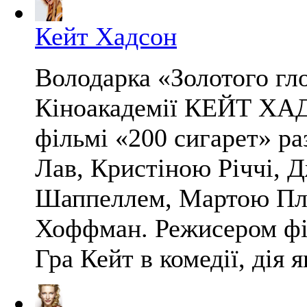
Кейт Хадсон
Володарка «Золотого гло
Кіноакадемії КЕЙТ ХАД
фільмі «200 сигарет» р
Лав, Кристіною Річчі,
Шаппеллем, Мартою Плі
Хоффман. Режисером філ
Гра Кейт в комедії, дія як