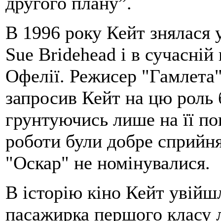
другого плану”.
B 1996 року Кейт знялася у
Sue Bridehead і в сучасній
Офелії. Режисер "Гамлета"
запросив Кейт на цю роль 
грунтуючись лише на її по
роботи були добре сприйня
"Оскар" не номінувалися.
В історію кіно Кейт увійшл
пасажирка першого класу 