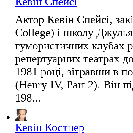
Кевін Спейсі
Актор Кевін Спейсі, зак
College) і школу Джульяр
гумористичних клубах р
репертуарних театрах до
1981 році, зігравши в по
(Henry IV, Part 2). Він 
198...
Кевін Костнер