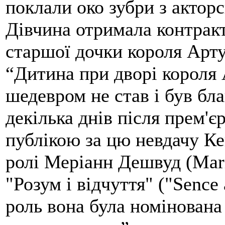
поклали око зубри з акторс
Дівчина отримала контрак
старшої дочки короля Арту
“Дитина при дворі короля 
шедевром не став і був бл
декілька днів після прем'є
публікою за цю невдачу Ке
ролі Меріанн Дешвуд (Mar
"Розум і відчуття" ("Sence 
роль вона була номінована