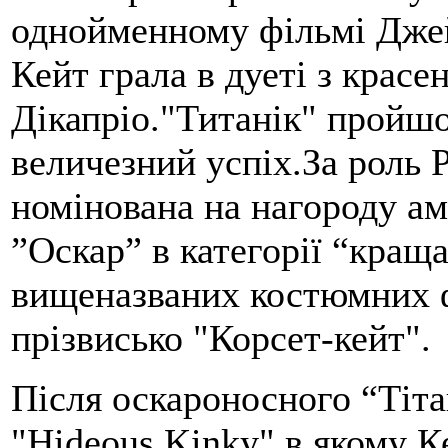
однойменному фільмі Джей
Кейт грала в дуеті з крас
Дікапріо."Титанік" пройшов
величезний успіх.За роль 
номінована на нагороду ам
”Оскар” в категорії “краща
вищеназваних костюмних 
прізвисько "Корсет-кейт".
Після оскароносного “Тіт
"Hideous Kinky",в якому Ке