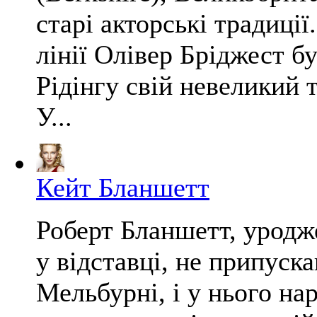
старі акторські традиці
лінії Олівер Бріджест б
Рідінгу свій невеликий т
У...
Кейт Бланшетт
Роберт Бланшетт, уродж
у відставці, не припуск
Мельбурні, і у нього нар