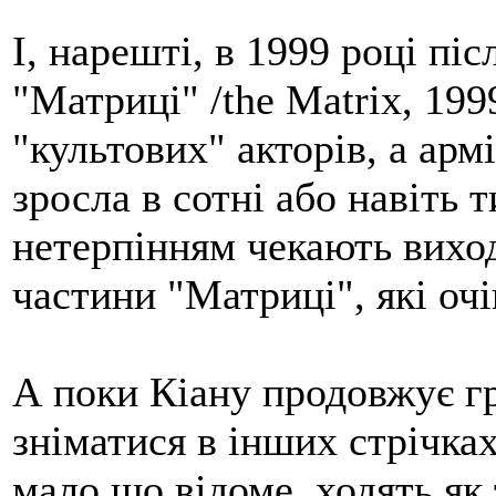
І, нарешті, в 1999 році пі
"Матриці" /the Matrix, 199
"культових" акторів, а арм
зросла в сотні або навіть ти
нетерпінням чекають виход
частини "Матриці", які очі
А поки Кіану продовжує гра
зніматися в інших стрічка
мало що відоме, ходять як