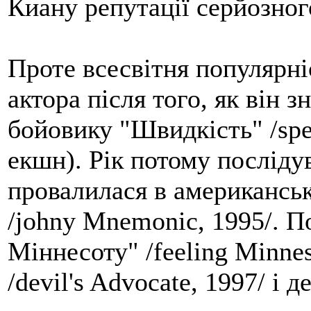
Киану репутації серйозног
Проте всесвітня популярні
актора після того, як він 
бойовику "Швидкість" /spe
екшн). Рік потому посліду
провалилася в американсь
/johny Mnemonic, 1995/. П
Міннесоту" /feeling Minnes
/devil's Advocate, 1997/ і д