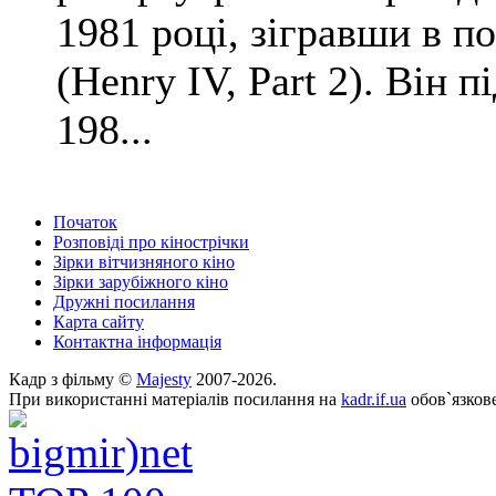
1981 році, зігравши в по
(Henry IV, Part 2). Він 
198...
Початок
Розповіді про кінострічки
Зірки вітчизняного кіно
Зірки зарубіжного кіно
Дружні посилання
Карта сайту
Контактна інформація
Кадр з фільму ©
Majesty
2007-2026.
При використанні матеріалів посилання на
kadr.if.ua
обов`язкове