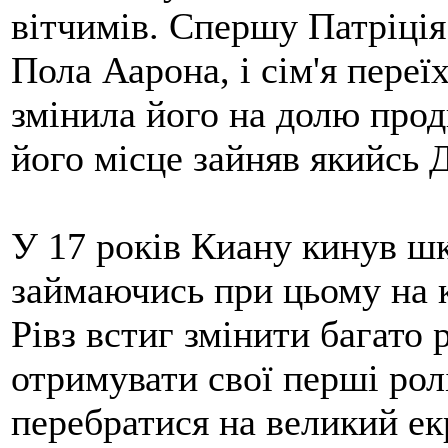
вітчимів. Спершу Патріція
Пола Аарона, і сім'я переї
змінила його на долю прод
його місце зайняв якийсь 
У 17 років Киану кинув шк
займаючись при цьому на к
Рівз встиг змінити багато 
отримувати свої перші рол
перебратися на великий екр