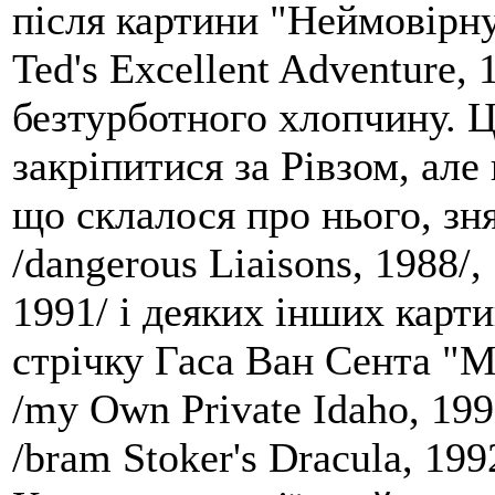
після картини "Неймовірну 
Ted's Excellent Adventure, 1
безтурботного хлопчину. Ц
закріпитися за Рівзом, але
що склалося про нього, зн
/dangerous Liaisons, 1988/,
1991/ і деяких інших карт
стрічку Гаса Ван Сента "М
/my Own Private Idaho, 19
/bram Stoker's Dracula, 19