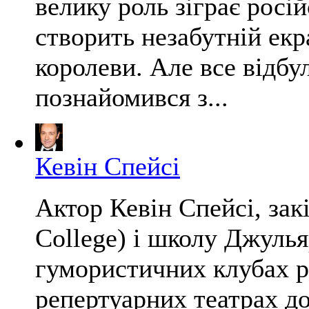
велику роль зіграє росій
створить незабутній екр
королеви. Але все відбу
познайомився з...
Кевін Спейсі
Актор Кевін Спейсі, зак
College) і школу Джульяр
гумористичних клубах р
репертуарних театрах до