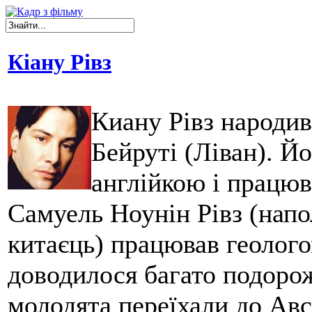
Кіану Рівз
Киану Рівз народив
Бейруті (Ліван). Йо
англійкою і працюв
Самуель Ноунін Рівз (напо
китаєць) працював геологом
доводилося багато подорож
молодята переїхали до Авс