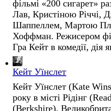
фільмі «200 сигарет» р
Лав, Кристіною Річчі,
Шаппеллем, Мартою Плі
Хоффман. Режисером філ
Гра Кейт в комедії, дія як
Кейт Уїнслет
Кейт Уїнслет (Kate Wins
року в місті Рідінг (Re
(Berkshire), Великобрит