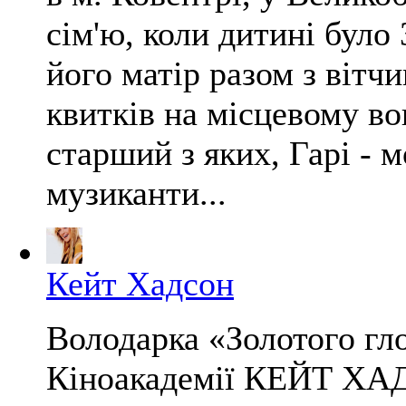
сім'ю, коли дитині було
його матір разом з вітч
квитків на місцевому во
старший з яких, Гарі - м
музиканти...
Кейт Хадсон
Володарка «Золотого гло
Кіноакадемії КЕЙТ ХАД