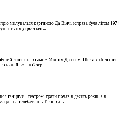
апріо милувалася картиною Да Вінчі (справа була літом 1974
ушитися в утробі мат...
річний контракт з самим Уолтом Діснеєм. Після закінчення
головній ролі в біогр...
я танцями і театром, грати почав в десять років, а в
рі і на телебаченні. У кіно д...