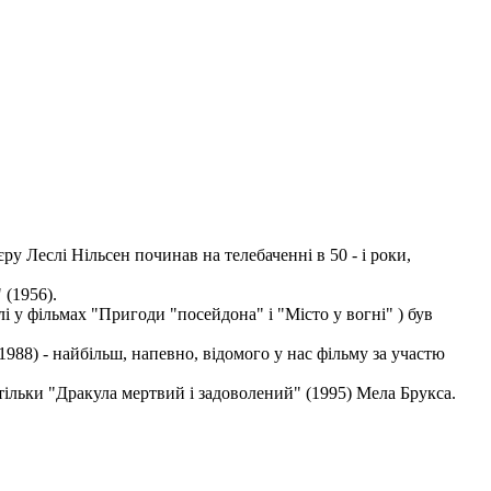
ру Леслі Нільсен починав на телебаченні в 50 - і роки,
 (1956).
і у фільмах "Пригоди "посейдона" і "Місто у вогні" ) був
988) - найбільш, напевно, відомого у нас фільму за участю
и тільки "Дракула мертвий і задоволений" (1995) Мела Брукса.