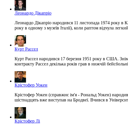
Леонардо Дікапріо
Леонардо Дікапріо народився 11 листопада 1974 року в Ка
року в одному з музеїв Італії), коли раптом відчула легк
Курт Рассел
Курт Рассел народився 17 березня 1951 року в США. Зніма
контракту Рассел декілька років грав в нижчій бейсбольній 
Крістофер Уокен
Крістофер Уокен (справжнє ім'я - Рональд Уокен) народив
шістнадцять вже виступав на Бродвеї. Вчився в Університе
Крістофер Лі