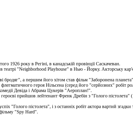
того 1926 року в Регіні, в канадській провінції Саскачеван.
 театрі "Neighborhood Playhouse" в Нью - Йорку. Акторську кар'є
ві бродяг", а першим його хітом став фільм "Заборонена планета"
флегматичного героя Нільсена (серед його "серйозних" робіт рол
комедії Девіда і Абрама Цукерів "Аероплан!".
 героєві прийшов лейтенант Френк Дребін з "Голого пістолета" (1
спіх "Голого пістолета", і з останніх робіт актора вартий згадк
фільму "Spy Hard".