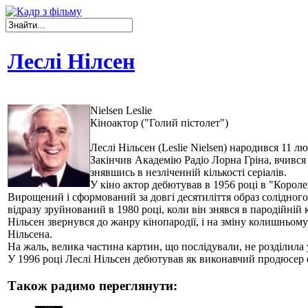
Леслі Нілсен
Nielsen Leslie
Кіноактор ("Голий пістолет")
Леслі Нільсен (Leslie Nielsen) народився 11 лю
Закінчив Академію Радіо Лорна Гріна, вчився в
знявшись в незліченній кількості серіалів.
У кіно актор дебютував в 1956 році в "Короле
Вирощений і сформований за довгі десятиліття образ солідного 
відразу зруйнований в 1980 році, коли він знявся в пародійній 
Нільсен звернувся до жанру кінопародії, і на зміну колишньому
Нільсена.
На жаль, велика частина картин, що послідували, не розділила у
У 1996 році Леслі Нільсен дебютував як виконавчий продюсер 
Також радимо переглянути: