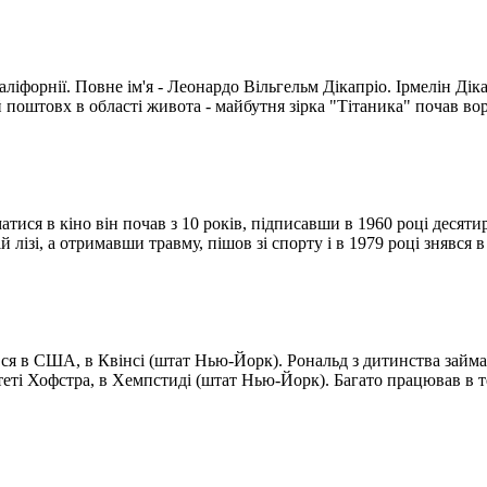
ліфорнії. Повне ім'я - Леонардо Вільгельм Дікапріо. Ірмелін Дік
ий поштовх в області живота - майбутня зірка "Тітаника" почав вор
тися в кіно він почав з 10 років, підписавши в 1960 році десяти
лізі, а отримавши травму, пішов зі спорту і в 1979 році знявся в 
ся в США, в Квінсі (штат Нью-Йорк). Рональд з дитинства займавс
ті Хофстра, в Хемпстиді (штат Нью-Йорк). Багато працював в теат