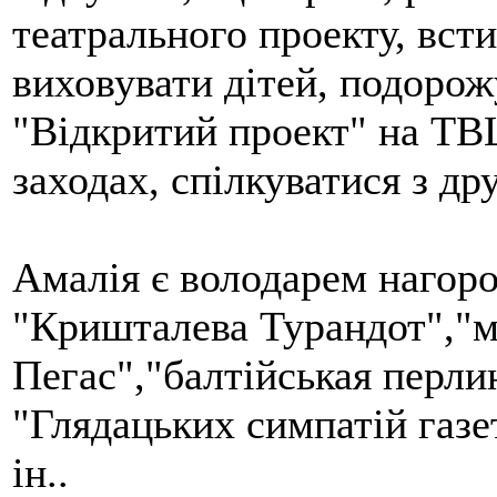
театрального проекту, всти
виховувати дітей, подорож
"Відкритий проект" на ТВЦ
заходах, спілкуватися з дру
Амалія є володарем нагоро
"Кришталева Турандот","
Пегас","балтійськая перли
"Глядацьких симпатій газе
ін..