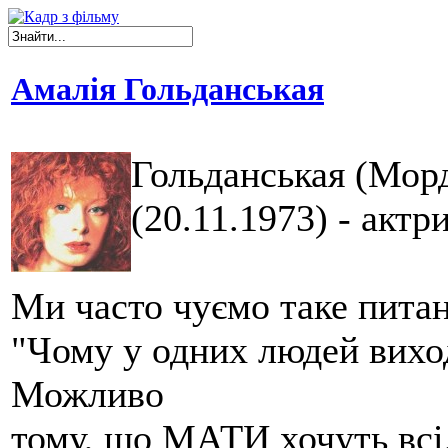
Амалія Гольданськая
Гольданськая (Морд
(20.11.1973) - актр
Ми часто чуємо таке питан
"Чому у одних людей виход
Можливо
тому, що МАТИ хочуть всі,