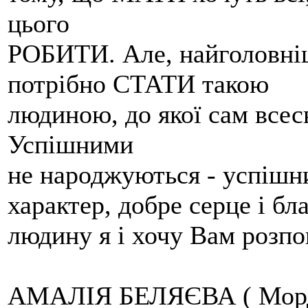
цього
РОБИТИ. Але, найголовніш
потрібно СТАТИ такою
людиною, до якої сам всесв
Успішними
не народжуються - успішн
характер, добре серце і бл
людину я і хочу Вам розпо
АМАЛІЯ БЕЛЯЄВА ( Мордв