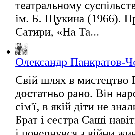
театральному суспільств
ім. Б. Щукина (1966). П
Сатири, «На Та...
Олександр Панкратов-Ч
Свій шлях в мистецтво 
достатньо рано. Він нар
сім'ї, в якій діти не зна
Брат і сестра Саші навіт
і повернувся з війни жи