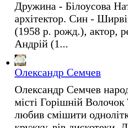
Дружина - Білоусова Нат
архітектор. Син - Ширв
(1958 р. рожд.), актор, 
Андрій (1...
Олександр Семчев
Олександр Семчев народ
місті Горішній Волочок 
любив смішити однолітк
кружку, вів дискотеки. Д