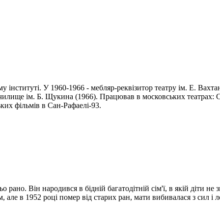
 інституті. У 1960-1966 - мебляр-реквізитор театру ім. Е. Вахт
училище ім. Б. Щукина (1966). Працював в московських театрах: Са
их фільмів в Сан-Рафаелі-93.
но. Він народився в бідній багатодітній сім'ї, в якій діти не зн
 але в 1952 році помер від старих ран, мати вибивалася з сил і ле