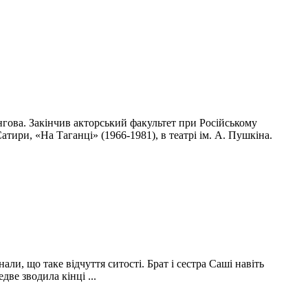
ангова. Закінчив акторський факультет при Російському
тири, «На Таганці» (1966-1981), в театрі ім. А. Пушкіна.
али, що таке відчуття ситості. Брат і сестра Саші навіть
две зводила кінці ...