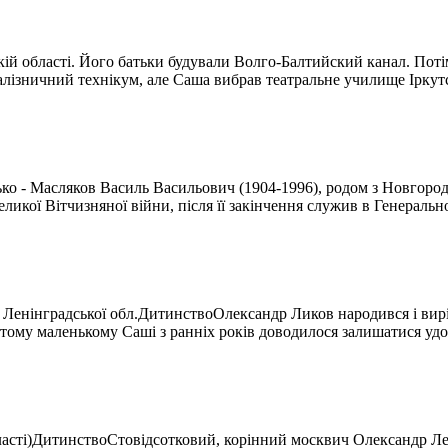
кій області. Його батьки будували Волго-Балтийский канал. Поті
залізничний технікум, але Саша вибрав театральне училище Іркутсь
о - Масляков Василь Васильович (1904-1996), родом з Новгородськ
кої Вітчизняної війни, після її закінчення служив в Генерально
 Ленінградської обл.ДитинствоОлександр Ликов народився і виріс 
тому маленькому Саші з ранніх років доводилося залишатися удо
ласті)ДитинствоСтовідсотковий, корінний москвич Олександр Лен