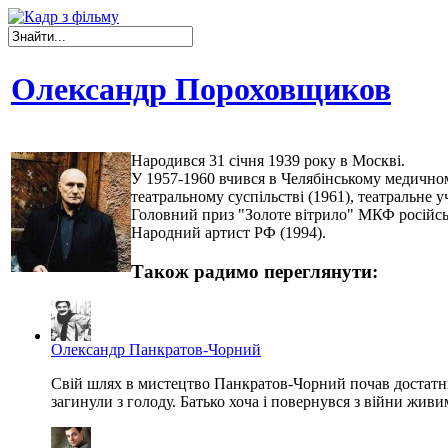
Олександр Пороховщиков
Народився 31 січня 1939 року в Москві.
У 1957-1960 вчився в Челябінському медичному
театральному суспільстві (1961), театральне 
Головний приз "Золоте вітрило" МКФ російськ
Народний артист РФ (1994).
Також радимо переглянути:
Олександр Панкратов-Чорний
Свій шлях в мистецтво Панкратов-Чорний почав достатньо ра
загинули з голоду. Батько хоча і повернувся з війни живим,