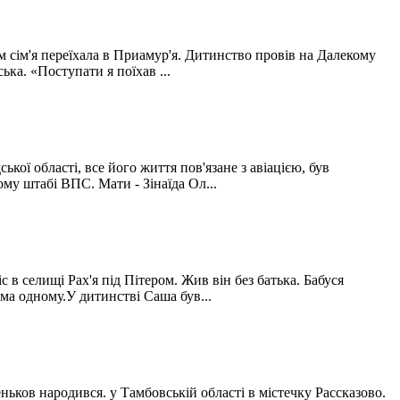
м сім'я переїхала в Приамур'я. Дитинство провів на Далекому
ка. «Поступати я поїхав ...
ої області, все його життя пов'язане з авіацією, був
му штабі ВПС. Мати - Зінаїда Ол...
в селищі Рах'я під Пітером. Жив він без батька. Бабуся
ма одному.У дитинстві Саша був...
ьков народився. у Тамбовській області в містечку Рассказово.