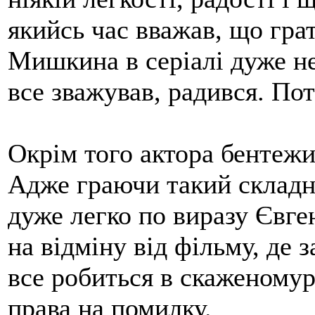
якийсь час вважав, що гр
Мишкина в серіалі дуже не
все зважував, радився. По
Окрім того актора бентежи
Адже граючи такий складн
дуже легко по виразу Євге
на відміну від фільму, де з
все робиться в скаженомур
права на помилку.