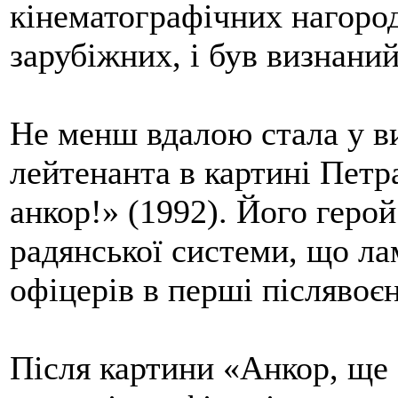
кінематографічних нагород,
зарубіжних, і був визнани
Не менш вдалою стала у в
лейтенанта в картині Петр
анкор!» (1992). Його геро
радянської системи, що ла
офіцерів в перші післявоєн
Після картини «Анкор, ще 