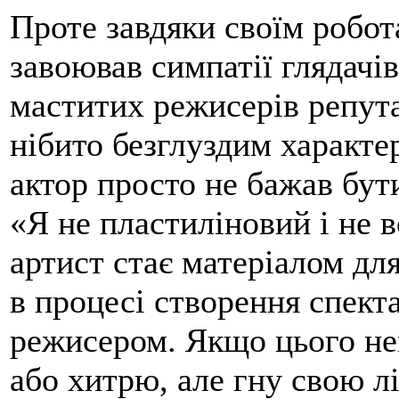
Проте завдяки своїм робот
завоював симпатії глядачів
маститих режисерів репута
нібито безглуздим характе
актор просто не бажав бут
«Я не пластиліновий і не 
артист стає матеріалом дл
в процесі створення спект
режисером. Якщо цього не
або хитрю, але гну свою л