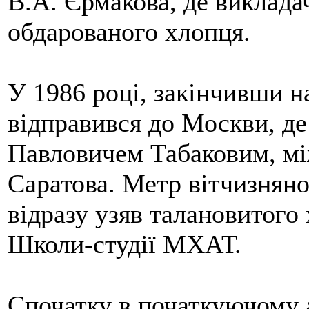
В.А. Єрмакова, де викладач
обдарованого хлопця.
У 1986 році, закінчивши 
відправився до Москви, де
Павловичем Табаковим, мі
Саратова. Метр вітчизняно
відразу узяв талановитого
Школи-студії МХАТ.
Спочатку в початкуючому 