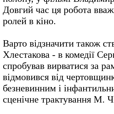
Довгий час ця робота вваж
ролей в кіно.
Варто відзначити також с
Хлестакова - в комедії Сер
спробував вирватися за ра
відмовився від чертовщинк
безневинним і інфантильн
сценічне трактування М. Ч