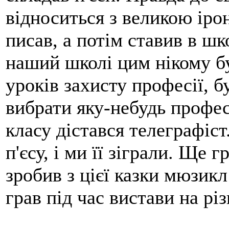
відноситься з великою іроні
писав, а потім ставив в шк
наший школі цим нікому б
уроків захисту професії, б
вибрати яку-небудь профес
класу дістався телеграфіс
п'єсу, і ми її зіграли. Ще
зробив з цієї казки мюзик
грав під час вистави на рі