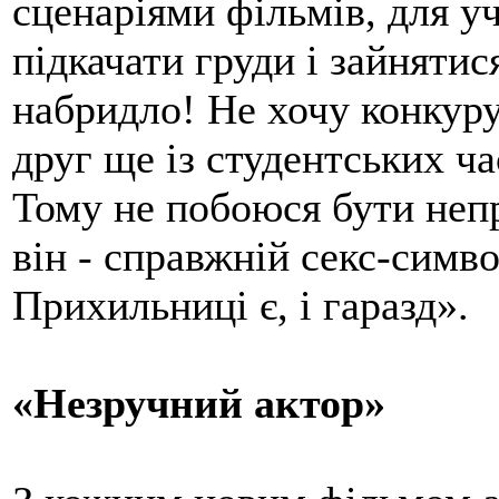
сценаріями фільмів, для уч
підкачати груди і зайняти
набридло! Не хочу конкур
друг ще із студентських час
Тому не побоюся бути непр
він - справжній секс-симво
Прихильниці є, і гаразд».
«Незручний актор»