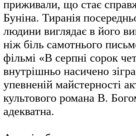
приживали, що стає справ
Буніна. Тиранія посереднь
людини виглядає в його в
ніж біль самотнього письм
фільмі «В серпні сорок че
внутрішньо насичено зігра
упевненій майстерності ак
культового романа В. Бого
адекватна.