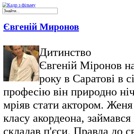
Євгеній Миронов
Дитинство
Євгеній Міронов н
року в Саратові в с
професію він природно ніч
мріяв стати актором. Женя
класу акордеона, займався
складав п'єси. Правда до с