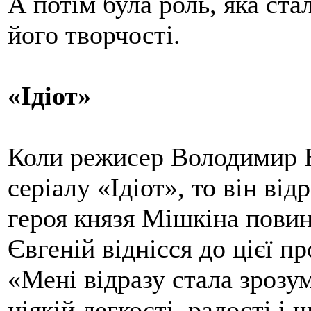
А потім була роль, яка с
його творчості.
«Ідіот»
Коли режисер Володимир Б
серіалу «Ідіот», то він ві
героя князя Мішкіна пови
Євгеній віднісся до цієї п
«Мені відразу стала зрозум
ніякій легкості, радості і 