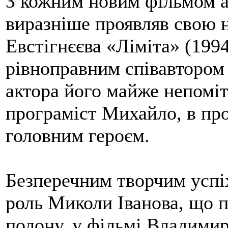
З кожним новим фільмом а
виразніше проявляв свою н
Евстігнєєва «Ліміта» (1994
рівноправним співавтором 
актора його майже непомі
програміст Михайло, в про
головним героєм.
Безперечним творчим успі
роль Миколи Іванова, що п
полону, у фільмі Владими