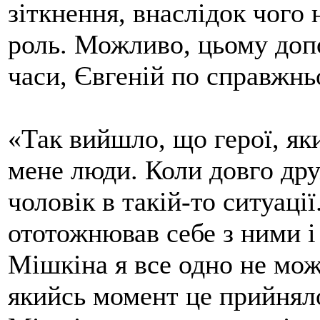
зіткнення, внаслідок чого
роль. Можливо, цьому допо
часи, Євгеній по справжнь
«Так вийшло, що герої, як
мене люди. Коли довго др
чоловік в такій-то ситуаці
ототожнював себе з ними і 
Мішкіна я все одно не мож
якийсь момент це прийняло