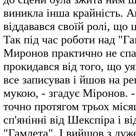
виникла інша крайність. А
віддавався своїй ролі, що 
Так під час роботи над "Г
Миронов практично не спав
прокидався від того, що уя
все записував і йшов на р
мукою, - згадує Міронов. 
точно протягом трьох міся
сп'янінні від Шекспіра і в
"Гамлета". І вийшов з дуж