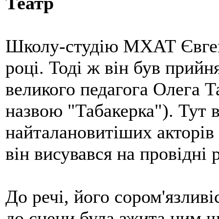
Театр
Школу-студію МХАТ Євген
році. Тоді ж він був прийн
великого педагога Олега Т
назвою "Табакерка"). Тут 
найталановитіших акторів
він висувався на провідні р
До речі, його сором'язливі
до сцени була зжита ним щ