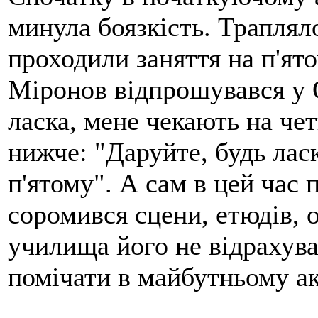
минула боязкість. Траплял
проходили заняття на п'ято
Міронов відпрошувався у О
ласка, мене чекають на че
нижче: "Даруйте, будь лас
п'ятому". А сам в цей час
соромився сцени, етюдів, 
училища його не відрахува
помічати в майбутньому ак