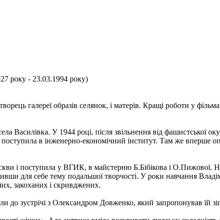
7 року - 23.03.1994 року)
ворець галереї образів селянок, і матерів. Кращі роботи у фільм
ла Василівка. У 1944 році, після звільнення від фашистської окуп
 поступила в інженерно-економічний інститут. Там же вперше опин
кви і поступила у ВГИК, в майстерню Б.Бібікова і О.Пижової. На
ивши для себе тему подальшої творчості. У роки навчання Владімі
ючих, закоханих і скривджених.
ели до зустрічі з Олександром Довженко, який запропонував їй зі