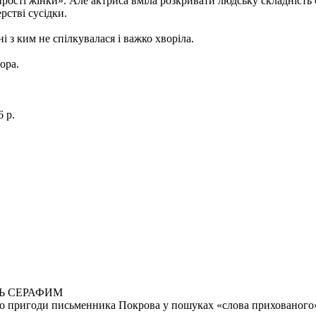
рості жінки». Але актриса вміла розкривати людську складність с
рстві сусідки.
 з ким не спілкувалася і важко хворіла.
ора.
 р.
ЕЦЬ СЕРАФИМ
.. Або пригоди письменника Покрова у пошуках «слова прихованого