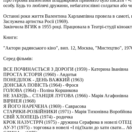
Про героїнь Валентини Владімірової прийнято було писати - «п
особу. Будь то люблячі дружини, небагатослівні солдатки або че
Останні роки життя Валентина Харлампівна провела в самоті, ні
Заслужена артистка Росії (1969).
Закінчила ВГИК в 1955 році. Працювала в Театрі-студії кіноакт
Книги:
"Актори радянського кіно", вип. 12, Москва, "Мистецтво", 1976
Серед фільмів:
ВСЕ ПОЧИНАЄТЬСЯ З ДОРОГИ (1959) - Катерина Іванівна
ПРОСТА ІСТОРІЯ (1960) - Авдотья
ПОНЕДІЛОК - ДЕНЬ ВАЖКИЙ (1963)
ДОНСЬКА ПОВІСТЬ (1964) - Фрося
ГОЛОВА (1964) - Поліна Коршикова
НЕ ЗАБУДЬ... СТАНЦІЯ ЛУГОВА (1966) - Марія Агафонівна
ВІРІНЕЯ (1968)
Я ЙОГО НАРЕЧЕНА (1969) - Саврасова
СТАРИКИ-РОЗБІЙНИКИ (1971) - Марія Тихонівна Воробйова
СВІЙ ХЛОПЕЦЬ (1974) - родичка
КРОК НАЗУСТРІЧ (1975) - дружина Серафима в новелі ОТ
АУ-У! (1975) - торговка в новелі «І під'їхали до хати свати.