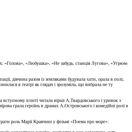
ах: «Голова», «Любушка», «Не забудь. станція Лугова», «Угрюм-
ації, дівчина разом із земляками будувала хати, орала в полі,
илася в театрі як глядач і зрозуміла, що вибрала не ту
 вступному іспиті читала вірші А.Твардовського і уривок з
рова грала героїнь в драмах А.Островського і комедійні ролі в
грати роль Марії Кравчині у фільмі «Поема про море».