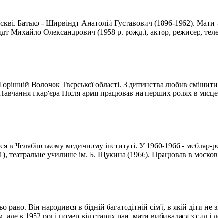
ві. Батько - Ширвіндт Анатолій Густавович (1896-1962). Мати -
індт Михайло Олександрович (1958 р. рожд.), актор, режисер, теле
Горішній Волочок Тверської області. З дитинства любив смішити 
Навчання і кар'єра Після армії працював на перших ролях в місцев
ся в Челябінському медичному інституті. У 1960-1966 - мебляр-ре
1), театральне училище ім. Б. Щукина (1966). Працював в московс
но. Він народився в бідній багатодітній сім'ї, в якій діти не зн
 але в 1952 році помер від старих ран, мати вибивалася з сил і ле