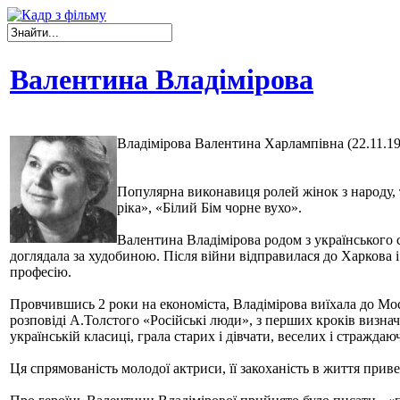
Валентина Владімірова
Владімірова Валентина Харлампівна (22.11.192
Популярна виконавиця ролей жінок з народу, т
ріка», «Білий Бім чорне вухо».
Валентина Владімірова родом з українського се
доглядала за худобиною. Після війни відправилася до Харкова і
професію.
Провчившись 2 роки на економіста, Владімірова виїхала до Мос
розповіді А.Толстого «Російські люди», з перших кроків визнач
українській класиці, грала старих і дівчати, веселих і стражда
Ця спрямованість молодої актриси, її закоханість в життя прив