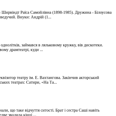
 Ширвіндт Раїса Самойлівна (1898-1985). Дружина - Білоусова
ведучий. Внуки: Андрій (1...
однолітків, займався в ляльковому кружку, вів дискотеки.
ому драмтеатрі, куди ...
квізитор театру ім. Е. Вахтангова. Закінчив акторський
ьких театрах: Сатири, «На Та...
али, що таке відчуття ситості. Брат і сестра Саші навіть
две зводила кінці ...