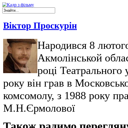
Віктор Проскурін
Народився 8 лютого
Акмолінськой облас
році Театрального 
року він грав в Московськ
комсомолу, з 1988 року пр
М.Н.Єрмолової
Також радимо переглян