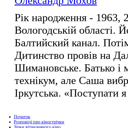
Олександр Мохов
Рік народження - 1963, 
Вологодській області. Й
Балтийский канал. Потім
Дитинство провів на Дал
Шимановське. Батько і 
технікум, але Саша виб
Іркутська. «Поступати я 
Початок
Розповіді про кінострічки
Зірки вітчизняного кіно