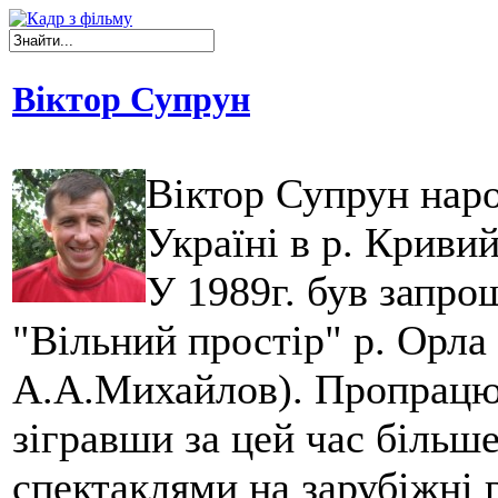
Віктор Супрун
Віктор Супрун наро
Україні в р. Кривий
У 1989г. був запро
"Вільний простір" р. Орла 
А.А.Михайлов). Пропрацюва
зігравши за цей час більш
спектаклями на зарубіжні г