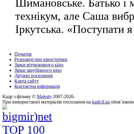
Шимановське. Батько і 
технікум, але Саша виб
Іркутська. «Поступати я 
Початок
Розповіді про кінострічки
Зірки вітчизняного кіно
Зірки зарубіжного кіно
Дружні посилання
Карта сайту
Контактна інформація
Кадр з фільму ©
Majesty
2007-2026.
При використанні матеріалів посилання на
kadr.if.ua
обов`язкове