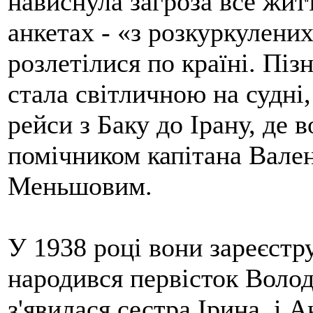
нависнула загроза все жит
анкетах - «з розкуркулени
розлетілися по країні. Пі
стала світличною на судні
рейси з Баку до Ірану, де 
помічником капітана Вал
Меньшовим.
У 1938 році вони зареєстр
народився первісток Волод
з'явилася сестра Ірина, і 