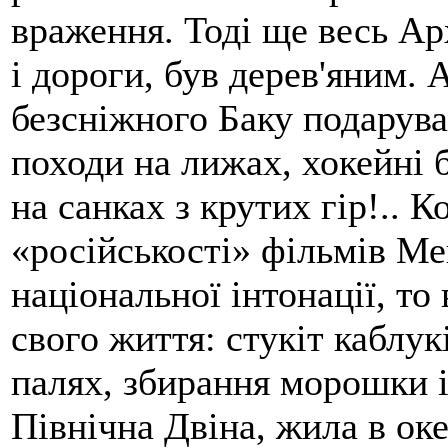
враження. Тоді ще весь А
і дороги, був дерев'яним. 
безсніжного Баку подарува
походи на лижах, хокейні б
на санках з крутих гір!.. 
«російськості» фільмів Ме
національної інтонації, то
свого життя: стукіт каблук
палях, збирання морошки і
Північна Двіна, жила в оке