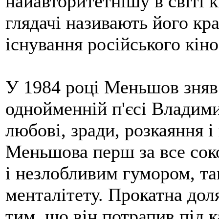
найавторитетнішу в світі к
глядачі називають його кр
існування російського кіно
У 1984 році Меньшов зняв
однойменній п'єсі Владими
любові, зради, розкаяння 
Меньшова перш за все сок
і незлобливим гумором, т
менталітету. Прокатна дол
тим, що він потрапив під к