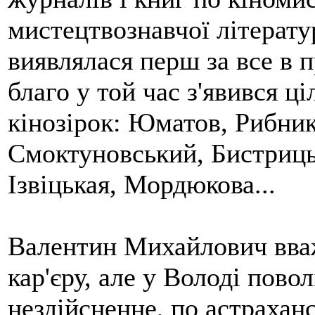
мистецтвознавчої літерату
виявлялася перш за все в 
благо у той час з'явився 
кінозірок: Юматов, Рибни
Смоктуновський, Бистриць
Ізвіцькая, Мордюкова...
Валентин Михайлович вваж
кар'єру, але у Володі пово
нездійсненне, по астрахан