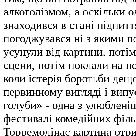
алкоголізмом, а оскільки о
знаходився в стані підпит
погоджувався ні з якими п
усунули від картини, потім 
сцени, потім поклали на п
коли істерія боротьби дещ
первинному вигляді і випу
голуби» - одна з улюблені
фестивалі комедійних філь
Торремолінас картина отри