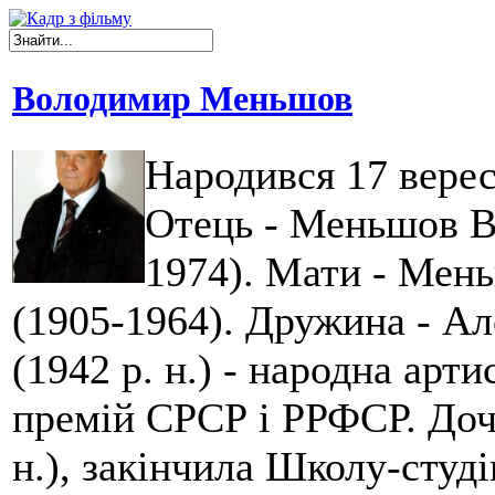
Володимир Меньшов
Народився 17 верес
Отець - Меньшов В
1974). Мати - Мен
(1905-1964). Дружина - А
(1942 р. н.) - народна арт
премій СРСР і РРФСР. Доч
н.), закінчила Школу-сту