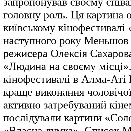
запропонував своєму співа
головну роль. Ця картина 
київському кінофестивалі 
наступного року Меньшов 
режисера Олексія Сахарова
«Людина на своєму місці».
кінофестивалі в Алма-Аті
краще виконання чоловічої
активно затребуваний кін
послідували картини «Соло
«Власна думка». Список М