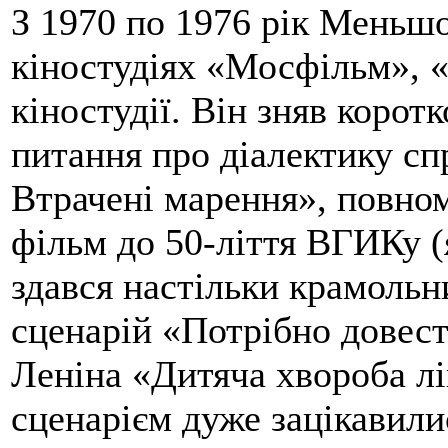
З 1970 по 1976 рік Меньш
кіностудіях «Мосфільм», 
кіностудії. Він зняв коро
питання про діалектику сп
Втрачені марення», повн
фільм до 50-ліття ВГИКу (
здався настільки крамольн
сценарій «Потрібно довест
Леніна «Дитяча хвороба лі
сценарієм дуже зацікавили