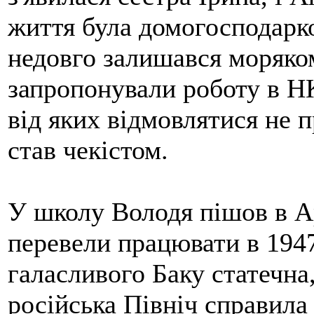
життя була домогосподар
недовго залишався моряком
запропонували роботу в НК
від яких відмовлятися не 
став чекістом.
У школу Володя пішов в Ар
перевели працювати в 1947
галасливого Баку статечна
російська Північ справил