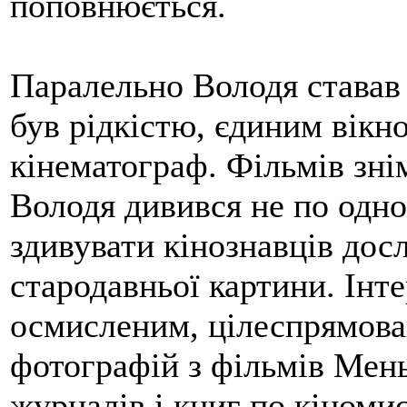
поповнюється.
Паралельно Володя ставав 
був рідкістю, єдиним вікно
кінематограф. Фільмів знім
Володя дивився не по одно
здивувати кінознавців дос
стародавньої картини. Інте
осмисленим, цілеспрямова
фотографій з фільмів Мен
журналів і книг по кіномис