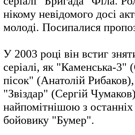
серіалі "Бригада" Філа. Р
нікому невідомого досі акт
молоді. Посипалися пропози
У 2003 році він встиг зня
серіалі, як "Каменська-3"
пісок" (Анатолій Рибаков),
"Звіздар" (Сергій Чумаков)
найпомітнішою з останніх 
бойовику "Бумер".