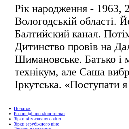
Рік народження - 1963, 
Вологодській області. Й
Балтийский канал. Потім
Дитинство провів на Дал
Шимановське. Батько і 
технікум, але Саша виб
Іркутська. «Поступати я 
Початок
Розповіді про кінострічки
Зірки вітчизняного кіно
Зірки зарубіжного кіно