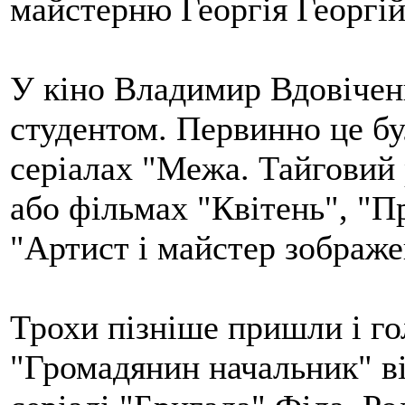
майстерню Георгія Георгій
У кіно Владимир Вдовічен
студентом. Первинно це бул
серіалах "Межа. Тайговий
або фільмах "Квітень", "Пр
"Артист і майстер зображе
Трохи пізніше пришли і гол
"Громадянин начальник" ві