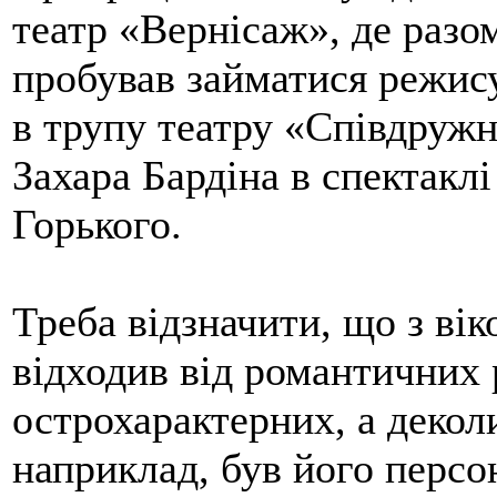
театр «Вернісаж», де разо
пробував займатися режис
в трупу театру «Співдружні
Захара Бардіна в спектакл
Горького.
Треба відзначити, що з ві
відходив від романтичних 
острохарактерних, а деколи
наприклад, був його персон