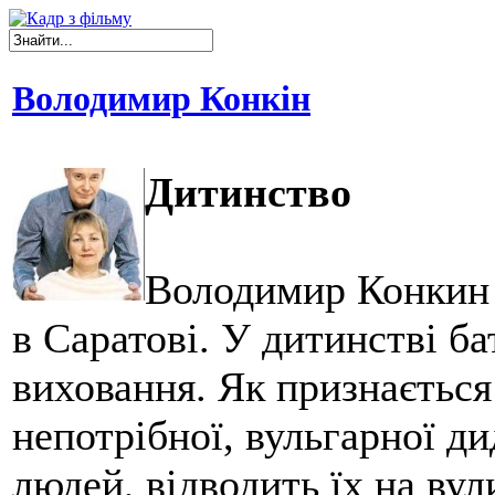
Володимир Конкін
Дитинство
Володимир Конкин 
в Саратові. У дитинстві б
виховання. Як признається
непотрібної, вульгарної д
людей, відводить їх на ву