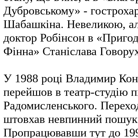
Дубровському» - гострохар
Шабашкіна. Невеликою, ал
доктор Робінсон в «Пригод
Фінна» Станіслава Говорух
У 1988 році Владимир Конк
перейшов в театр-студію п
Радомисленського. Переход
штовхав невпинний пошук 
Пропрацювавши тут до 199