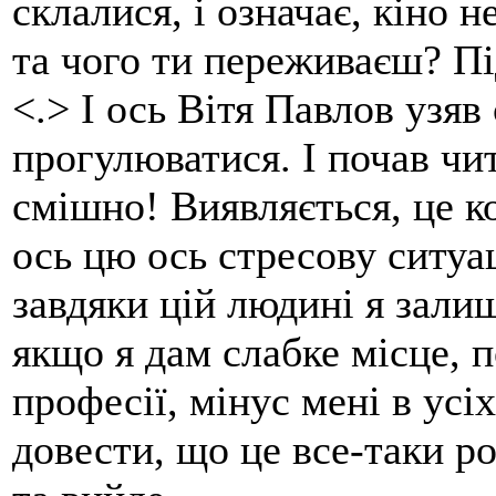
склалися, і означає, кіно н
та чого ти переживаєш? П
<.> І ось Вітя Павлов узяв
прогулюватися. І почав чит
смішно! Виявляється, це к
ось цю ось стресову ситуац
завдяки цій людині я залиш
якщо я дам слабке місце, 
професії, мінус мені в усі
довести, що це все-таки ро