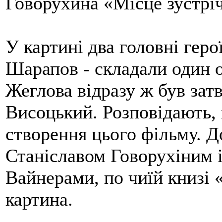
Говорухина «Місце зустріч
У картині два головні геро
Шарапов - складали один о
Жеглова відразу ж був за
Висоцький. Розповідають, 
створення цього фільму. Д
Станіславом Говорухіним 
Вайнерами, по чиїй книзі 
картина.