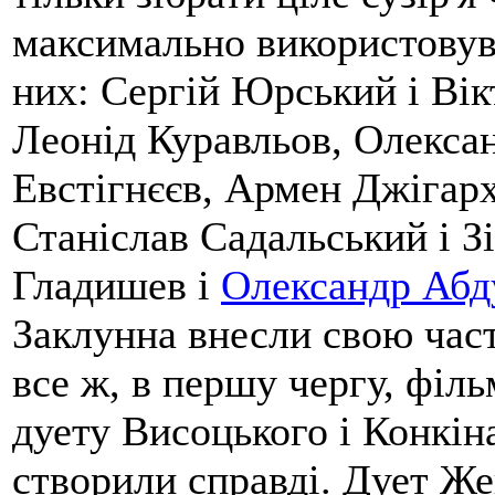
максимально використовуват
них: Сергій Юрський і Вік
Леонід Куравльов, Олексан
Евстігнєєв, Армен Джігарх
Станіслав Садальський і З
Гладишев і
Олександр Абд
Заклунна внесли свою част
все ж, в першу чергу, філь
дуету Висоцького і Конкін
створили справді. Дует Же