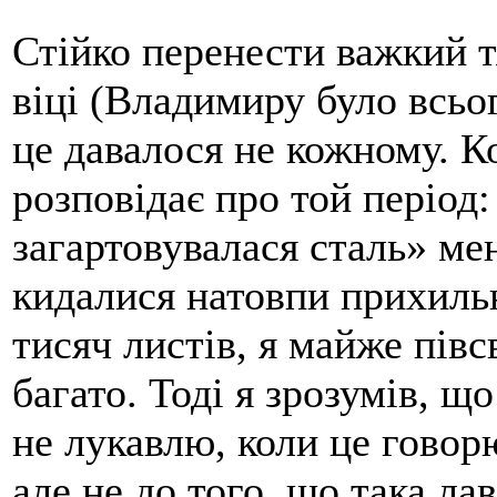
Стійко перенести важкий т
віці (Владимиру було всьог
це давалося не кожному. К
розповідає про той період
загартовувалася сталь» ме
кидалися натовпи прихиль
тисяч листів, я майже півс
багато. Тоді я зрозумів, що
не лукавлю, коли це говорю
але не до того, що така ла