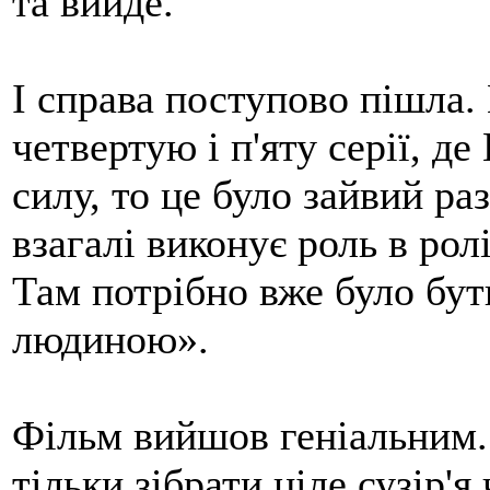
та вийде.
І справа поступово пішла.
четвертую і п'яту серії, д
силу, то це було зайвий раз 
взагалі виконує роль в ролі
Там потрібно вже було бу
людиною».
Фільм вийшов геніальним. 
тільки зібрати ціле сузір'я