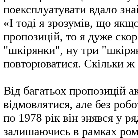
поексплуатувати вдало зна
«І тоді я зрозумів, що якщ
пропозицій, то я дуже скор
"шкірянки", ну три "шкіря
повторюватися. Скільки ж 
Від багатьох пропозицій а
відмовлятися, але без робот
по 1978 рік він знявся у р
залишаючись в рамках ром