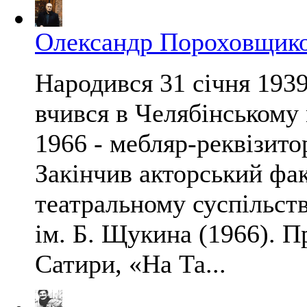
Олександр Пороховщик
Народився 31 січня 1939
вчився в Челябінському 
1966 - мебляр-реквізитор
Закінчив акторський фа
театральному суспільств
ім. Б. Щукина (1966). П
Сатири, «На Та...