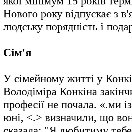
якої мінімум 15 років терм
Нового року відпускає з в
людську порядність і под
Сім'я
У сімейному житті у Конк
Володіміра Конкіна закінч
професії не почала. «.ми і
юні, <.> визначили, що во
сказала: "Я любитиму тебе 