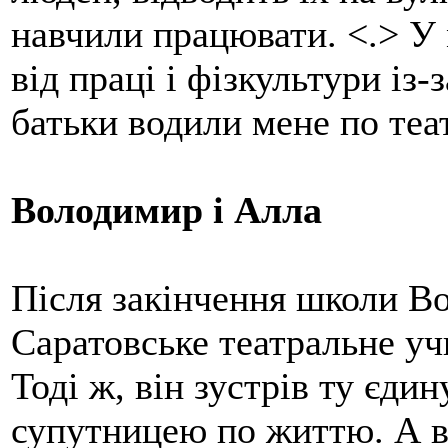
навчили працювати. <.> У 
від праці і фізкультури із-
батьки водили мене по теа
Володимир і Алла
Після закінчення школи В
Саратовське театральне уч
Тоді ж, він зустрів ту єдин
супутницею по життю. А ві