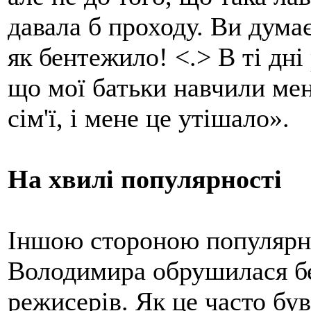
давала б проходу. Ви дума
як бентежило! <.> В ті дні
що мої батьки навчили мен
сім'ї, і мене це утішало».
На хвилі популярності
Іншою стороною популярно
Володимира обрушилася бе
режисерів. Як це часто був