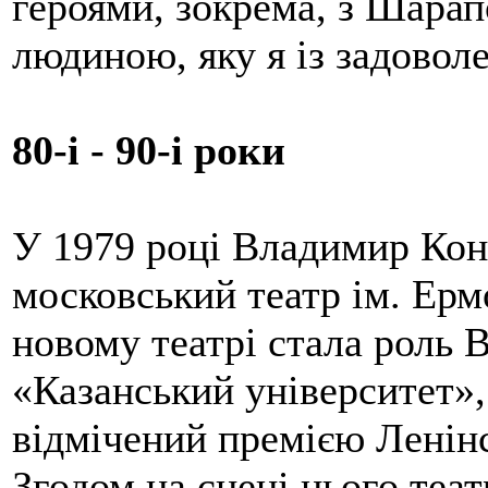
героями, зокрема, з Шара
людиною, яку я із задовол
80-і - 90-і роки
У 1979 році Владимир Кон
московський театр ім. Ерм
новому театрі стала роль 
«Казанський університет», 
відмічений премією Ленін
Згодом на сцені цього теат