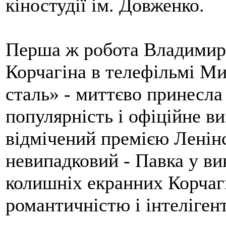
кіностудії ім. Довженко.
Перша ж робота Владимира
Корчагіна в телефільмі М
сталь» - миттєво принесл
популярність і офіційне ви
відмічений премією Ленінс
невипадковий - Павка у вик
колишніх екранних Корчаг
романтичністю і інтеліген