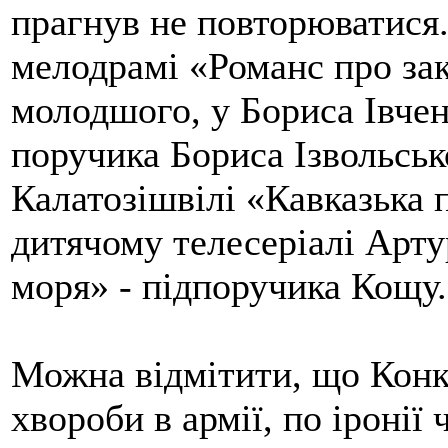
прагнув не повторюватися
мелодрамі «Романс про зак
молодшого, у Бориса Івчен
поручика Бориса Ізвольсько
Калатозішвілі «Кавказька п
дитячому телесеріалі Арт
моря» - підпоручика Кощу.
Можна відмітити, що Конки
хвороби в армії, по іронії