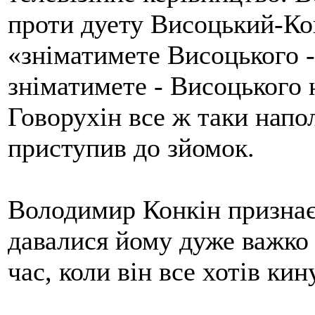
проти дуету Висоцький-Ко
«зніматимете Висоцького -
зніматимете - Висоцького 
Говорухін все ж таки напол
приступив до зйомок.
Володимир Конкін признає
давалися йому дуже важко 
час, коли він все хотів кин