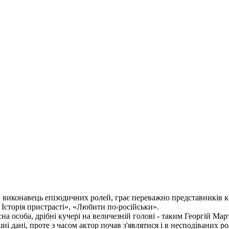
виконавець епізодичних ролей, грає переважно представників кр
 Історія пристрасті», «Любити по-російськи».
на особа, дрібні кучері на величезній голові - таким Георгій Ма
і дані, проте з часом актор почав з'являтися і в несподіваних 