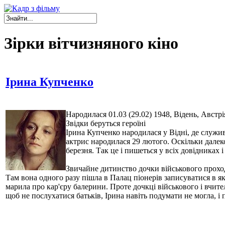
Зірки вітчизняного кіно
Ірина Купчeнкo
Народилася 01.03 (29.02) 1948, Відень, Австрі
Звідки беруться героїні
Ірина Купченко народилася у Відні, де служив
актрис народилася 29 лютого. Оскільки далеко
березня. Так це і пишеться у всіх довідниках 
Звичайне дитинство дочки військового проходи
Там вона одного разу пішла в Палац піонерів записуватися в яки
марила про кар'єру балерини. Проте дочкці військового і вчител
щоб не послухатися батьків, Ірина навіть подумати не могла, і