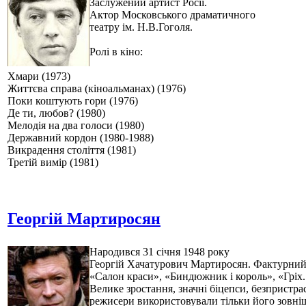
Заслужений артист Росії.
Актор Московського драматичного
театру ім. Н.В.Гоголя.
Ролі в кіно:
Хмари (1973)
Життєва справа (кіноальманах) (1976)
Поки коштують гори (1976)
Де ти, любов? (1980)
Мелодія на два голоси (1980)
Державний кордон (1980-1988)
Викрадення століття (1981)
Третій вимір (1981)
Георгій Мартиросян
Народився 31 січня 1948 року
Георгій Хачатурович Мартиросян. Фактурний 
«Салон краси», «Биндюжник і король», «Гріх.
Велике зростання, значні біцепси, безпристрас
режисери використовували тільки його зовнішн