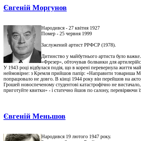
Євгеній Моргунов
Народився - 27 квітня 1927
Помер - 25 червня 1999
Заслужений артист РРФСР (1978).
Дитинство у майбутнього артиста було важке.
«Фрезер», обточував болванки для артилерійс
У 1943 році відбулася подія, що в корені перевернула життя ма
неймовірне: з Кремля прийшов папір: «Направити товариша Мор
попрацювало не довго. В кінці 1944 року він перейшов на акт
Грошей новоспеченому студентові катастрофічно не вистачало, 
приготуйте квитки» - і статечно йшов по салону, перевіряючи їх
Євгеній Меньшов
Народився 19 лютого 1947 року.