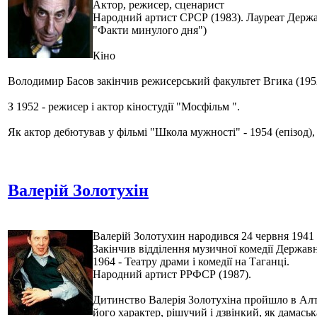
Актор, режисер, сценарист
Народний артист СРСР (1983). Лауреат Державн
"Факти минулого дня")
Кіно
Володимир Басов закінчив режисерський факультет Вгика (195
З 1952 - режисер і актор кіностудії "Мосфільм ".
Як актор дебютував у фільмі "Школа мужності" - 1954 (епізод),
Валерій Золотухін
Валерій Золотухин народився 24 червня 1941 
Закінчив відділення музичної комедії Державн
1964 - Театру драми і комедії на Таганці.
Народний артист РРФСР (1987).
Дитинство Валерія Золотухіна пройшло в Алта
його характер, рішучий і дзвінкий, як дамась