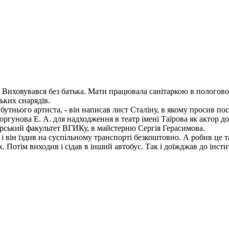
 Виховувався без батька. Мати працювала санітаркою в пологовом
ьких снарядів.
йбутнього артиста, - він написав лист Сталіну, в якому просив по
гунова Е. А. для надходження в театр імені Таїрова як актор д
орський факультет ВГИКу, в майстерню Сергія Герасимова.
і він їздив на суспільному транспорті безкоштовно. А робив це 
. Потім виходив і сідав в інший автобус. Так і доїжджав до інсти