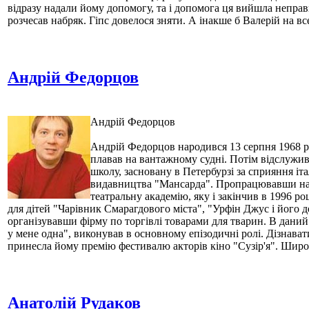
відразу надали йому допомогу, та і допомога ця вийшла неправ
розчесав набряк. Гіпс довелося зняти. А інакше б Валерій на в
Андрій Федорцов
Андрій Федорцов
Андрій Федорцов народився 13 серпня 1968 ро
плавав на вантажному судні. Потім відслужив
школу, засновану в Петербурзі за сприяння іт
видавництва "Мансарда". Пропрацювавши на г
театральну академію, яку і закінчив в 1996 р
для дітей "Чарівник Смарагдового міста", "Урфін Джус і його д
організувавши фірму по торгівлі товарами для тварин. В даний
у мене одна", виконував в основному епізодичні ролі. Дізнават
принесла йому премію фестивалю акторів кіно "Сузір'я". Широ
Анатолій Рудаков