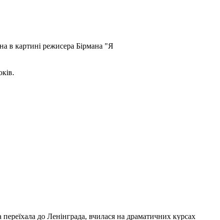
іна в картині режисера Бірмана "Я
оків.
 переїхала до Ленінграда, вчилася на драматичних курсах