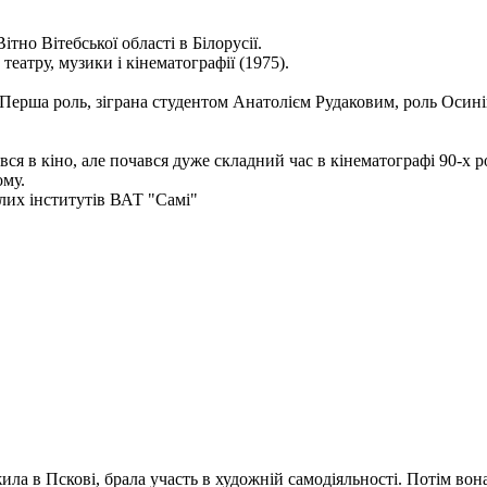
тно Вітебської області в Білорусії.
еатру, музики і кінематографії (1975).
. Перша роль, зіграна студентом Анатолієм Рудаковим, роль Осин
ся в кіно, але почався дуже складний час в кінематографі 90-х р
ому.
алих інститутів ВАТ "Самі"
а в Пскові, брала участь в художній самодіяльності. Потім вона