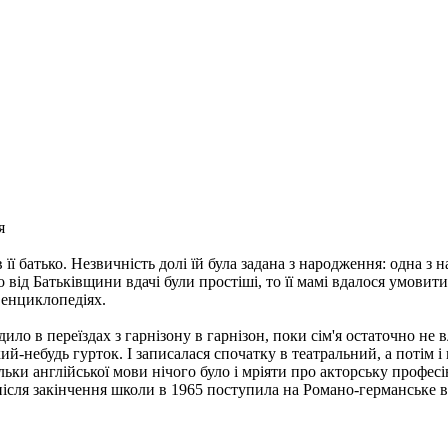
я
 її батько. Незвичність долі їй була задана з народження: одна 
 від Батьківщини вдачі були простіші, то її мамі вдалося умови
і енциклопедіях.
ло в переїздах з гарнізону в гарнізон, поки сім'я остаточно не 
й-небудь гурток. І записалася спочатку в театральний, а потім і 
ьки англійської мови нічого було і мріяти про акторську професію
 після закінчення школи в 1965 поступила на Романо-германське в