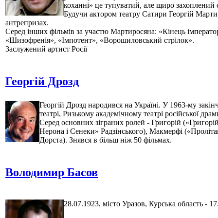
коханні» це тупуватий, але щиро захоплений с
Будучи актором театру Сатири Георгій Марти
антрепризах.
Серед інших фільмів за участю Мартиросяна: «Кінець імперато
«Шизофренія», «Імпотент», «Ворошиловський стрілок».
Заслужений артист Росії
Георгій Дрозд
Георгій Дрозд народився на Україні. У 1963-му закі
театрі, Ризькому академічному театрі російської драм
Серед основних зіграних ролей - Григорій («Григорі
Нерона і Сенеки» Радзінського), Макмерфі («Проліт
Дорста). Знявся в більш ніж 50 фільмах.
Володимир Басов
28.07.1923, місто Уразов, Курська область - 1