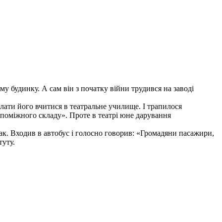
у будинку. А сам він з початку війни трудився на заводі
слати його вчитися в театральне училище. І трапилося
опоміжного складу». Проте в театрі юне дарування
так. Входив в автобус і голосно говорив: «Громадяни пасажири,
туту.