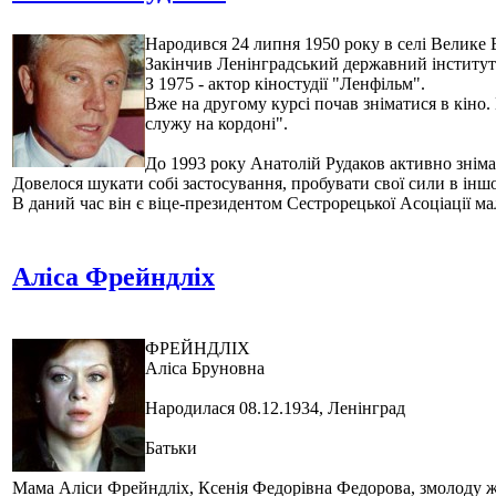
Народився 24 липня 1950 року в селі Велике Ві
Закінчив Ленінградський державний інститут т
З 1975 - актор кіностудії "Ленфільм".
Вже на другому курсі почав зніматися в кіно
служу на кордоні".
До 1993 року Анатолій Рудаков активно знімав
Довелося шукати собі застосування, пробувати свої сили в інш
В даний час він є віце-президентом Сестрорецької Асоціації м
Аліса Фрейндліх
ФРЕЙНДЛІХ
Аліса Бруновна
Народилася 08.12.1934, Ленінград
Батьки
Мама Аліси Фрейндліх, Ксенія Федорівна Федорова, змолоду жил