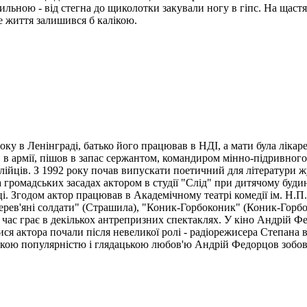
ильною - від стегна до щиколотки закували ногу в гіпс. На щаст
се життя залишився б калікою.
ку в Ленінграді, батько його працював в НДІ, а мати була лікар
 в армії, пішов в запас сержантом, командиром мінно-підривног
алійців. З 1992 року почав випускати поетичний для літератури ж
ромадських засадах актором в студії "Слід" при дитячому буди
оці. Згодом актор працював в Академічному театрі комедії ім. Н.П
ерев'яні солдати" (Страшила), "Коник-Горбоконик" (Коник-Горбоко
 час грає в декількох антрепризних спектаклях. У кіно Андрій 
ися актора почали після невеликої ролі - радіорежисера Степана 
кою популярністю і глядацькою любов'ю Андрій Федорцов зобов'я