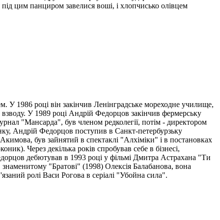
я під цим панциром завелися воші, і хлопчисько олівцем
ем. У 1986 році він закінчив Ленінградське мореходне училище,
о взводу. У 1989 році Андрій Федорцов закінчив фермерську
урнал "Мансарда", був членом редколегії, потім - директором
нку, Андрій Федорцов поступив в Санкт-петербурзьку
.Акимова, був зайнятий в спектаклі "Алхіміки" і в постановках
ник). Через декілька років спробував себе в бізнесі,
Федорцов дебютував в 1993 році у фільмі Дмитра Астрахана "Ти
в знаменитому "Братові" (1998) Олексія Балабанова, вона
заний ролі Васи Рогова в серіалі "Убойна сила".