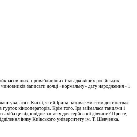
з найкрасивіших, привабливіших і загадковіших російських
ти чиновників записати дочці «нормальну» дату народження - 1
влаштувалася в Києві, який Ірина називає «містом дитинства».
в гурток кінооператорів. Крім того, Іра займалася танцями і
 - хіба це відповідне заняття для серйозної дівчини? Про те,
ідділення інязу Київського університету ім. Т. Шевченка.