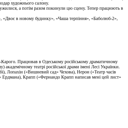
подар художнього салону.
ужилися, а потім разом покинули цю сцену. Тепер працюють в
», «Двоє в новому будинку», «Чаша терпіння», «Баболюб-2»,
нка-Карого. Працював в Одеському російському драматичному
му) академічному театрі російської драми імені Лесі Українки.
і), Лопахін («Вишневий сад» Чехова), Нерон («Театр часів
я» Ердмана), Крапп («Фернандо Крапп написав мені цей лист»