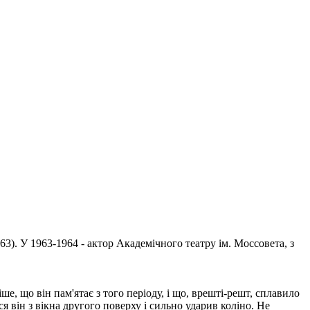
3). У 1963-1964 - актор Академічного театру ім. Моссовета, з
 що він пам'ятає з того періоду, і що, врешті-решт, сплавило
я він з вікна другого поверху і сильно ударив коліно. Не