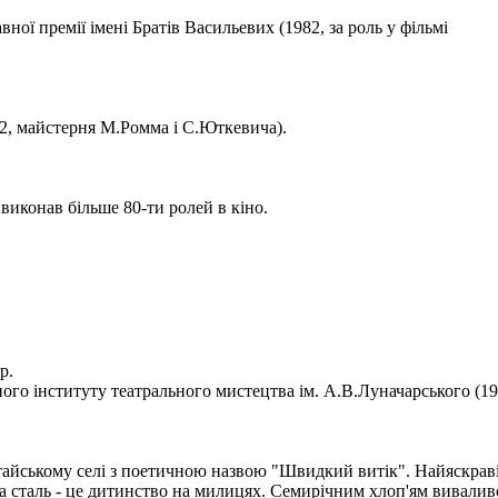
ої премії імені Братів Васильевих (1982, за роль у фільмі
2, майстерня М.Ромма і С.Юткевича).
 виконав більше 80-ти ролей в кіно.
р.
ого інституту театрального мистецтва ім. А.В.Луначарського (196
йському селі з поетичною назвою "Швидкий витік". Найяскравіше,
ка сталь - це дитинство на милицях. Семирічним хлоп'ям виваливс