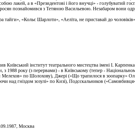
обою лакей, а в «Президентові і його внучці» - голубуватий гос
росян познайомився з Тетяною Васильевою. Незабаром вони одр
ра тайги», «Кольє Шарлоти», «Аеліта, не приставай до чоловіків
нчив Київський інститут театрального мистецтва імені І. Карпе
и, з 1988 року (з перервами) - в Київському (тепер - Національно
й Мелехов» по Шолохову), Джері («Що трапилося в зоопарку» Олб
аючи над гніздом зозулі» по Кизі), Подсєкальников («Самовбивц
7.09.1987, Москва